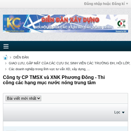
Đăng nhập hoặc Đăng kí
DIỄN ĐÀN
GIAO LƯU, GẶP MẶT CỦA CÁC CỰU SV, SINH VIÊN CÁC TRƯỜNG ĐH, HỘI LỚP,
Các doanh nghiệp trong lĩnh vực tư vấn XD, xây dựng, ...
Công ty CP TMSX và XNK Phương Đông - Thi
công các hạng mục nước nóng trung tâm
Lọc