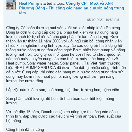
Heat Pump
started a topic
Công ty CP TMSX và XNK
Phương Đông - Thi công các hạng mục nước nóng trung
tâm
05-09-2021, 10:52 PM
Công ty Cổ phần thương mại sản xuất và xuất nhập khẩu Phương
Đông là đơn vị cung cấp các giải pháp tiết kiệm và sử dụng năng
lượng sạch từ tự nhiên và các giải pháp tái tạo năng lượng. Được
thành lập từ tháng 11 năm 2006 với đội ngũ cán bộ, công nhân viên
nhiều kinh nghiệm trong lĩnh vực xây lắp các công trình sử dụng hệ
thống nước nóng trung tâm công nghệ Bơm nhiệt heat pump và năng
lượng mặt trời. Công ty có mối quan hệ với nhiều tổ chức quốc tế,
các nhà máy chuyên cung cấp các thiết bị máy móc hàng đầu về
Heat pump, Solar water heater, Solar panel... Tại Việt Nam thương
hiệu HEAT PUMP SANLUCA đã được lắp đặt tại nhiều công trình trên
cả nước Cung cấp, thi công các hạng mục nước nóng trung tâm sử
dụng máy bơm nhiệt heat pump, năng lượng mặt trời, pin năng
lượng, lọc nước tổng.
Lắp đặt các khách sạn, nhà hàng, biệt thự, trường học, bệnh viện.
Sản phẩm chất lượng, độ bền, tính an toàn cao, tiết kiệm năng
lượng.
Với bề dầy 15 năm, Doanh nghiệp có năng lực thi công các công
trình lớn, đáp ứng được các tiêu chí về tính an toàn, hiệu suất của
hệ thống.
Công trình đã thi công