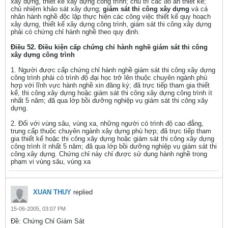
xây dựng, thiết kế xây dựng công trình; chủ trì các đồ án thiết kế;
chủ nhiệm khảo sát xây dựng;
giám sát thi công xây dựng
và cá
nhân hành nghề độc lập thực hiện các công việc thiết kế quy hoạch
xây dựng, thiết kế xây dựng công trình, giám sát thi công xây dựng
phải có chứng chỉ hành nghề theo quy định.
Điều 52. Điều kiện cấp chứng chỉ hành nghề giám sát thi công
xây dựng công trình
1. Người được cấp chứng chỉ hành nghề giám sát thi công xây dựng
công trình phải có trình độ đại học trở lên thuộc chuyên ngành phù
hợp với lĩnh vực hành nghề xin đăng ký; đã trực tiếp tham gia thiết
kế, thi công xây dựng hoặc giám sát thi công xây dựng công trình ít
nhất 5 năm; đã qua lớp bồi dưỡng nghiệp vụ giám sát thi công xây
dựng.
2. Đối với vùng sâu, vùng xa, những người có trình độ cao đẳng,
trung cấp thuộc chuyên ngành xây dựng phù hợp; đã trực tiếp tham
gia thiết kế hoặc thi công xây dựng hoặc giám sát thi công xây dựng
công trình ít nhất 5 năm; đã qua lớp bồi dưỡng nghiệp vụ giám sát thi
công xây dựng. Chứng chỉ này chỉ được sử dụng hành nghề trong
phạm vi vùng sâu, vùng xa
XUAN THUY
replied
15-06-2005, 03:07 PM
Ðề: Chứng Chỉ Giám Sảt