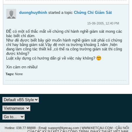
duonghuythinh
started a topic
Chứng Chỉ Giám Sảt
15-06-2005, 12:40 PM
ĐỆ có một số thắc mắt về chứng chỉ hành nghề giám sát mong các
bác biết chỉ dùm.
Như đệ được biết bây giờ muốn hành nghề giám sát phải có chứng
chỉ hay bằng giám sát.Vậy đệ mới ra trường khoảng 1 năm ,hiện
đang làm công tác thiết kế ,có thể ra công trường giám sát thi công
được không?
Luật xây dựng có hướng dẩn gì về việc này không?
Xin cảm ơn nhiều!
Tags:
None
Hotline: 038.77 88888 - Email: support@ketcau.com | WWW.KETCAU.COM - CẦU NỐI
CỦA CÁC KỸ SƯ KẾT CẤU CÔNG TRÌNH, ĐỊA KỸ THUẬT VIỆT NAM.