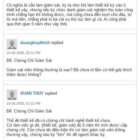
Có nghĩa là vẫn làm giám sát, ký tá như khi làm thiết kế ký vào ô
thiết kế vậy, nhưng nếu ký chức danh giám sát nghiệm thu toàn công
trình chẳng hạn thì không được, mà cũng chưa đến lượt chú đâu, từ
từ mà tiến, chẳng phải lo ba cái vụ thủ tục làm gì cả. Ai cũng phải
qua thời gian 5 năm như vậy thôi.
duonghuythinh
replied
15-06-2005, 02:41 PM
Ðề: Chứng Chỉ Giám Sảt
Giám sát viên thông thường là sao? Đệ chưa rỏ lắm có thể giải thích
thêm được không?
XUAN THUY
replied
15-06-2005, 01:01 PM
Ðề: Chứng Chỉ Giám Sảt
Thế đệ thiết kế đã có chứng chỉ hành nghề thiết kế chưa.
Cứ làm việc gì đó, (thiết kế, giám sát) đủ 5 năm thì mới được cấp
chứng chỉ. Còn chưa đủ điều kiện thì cứ làm giám sát viên thông
thường vậy, chừng nào ký "lớn" thì để người khác ký.