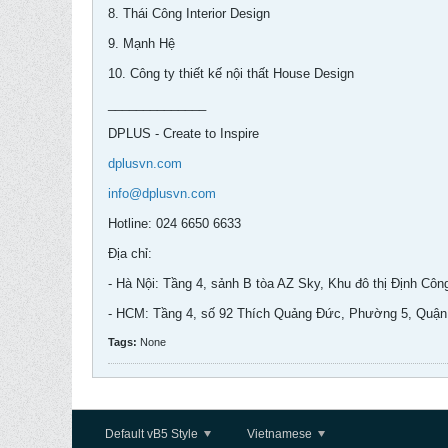
8. Thái Công Interior Design
9. Mạnh Hệ
10. Công ty thiết kế nội thất House Design
______________
DPLUS - Create to Inspire
dplusvn.com
info@dplusvn.com
Hotline: 024 6650 6633
Địa chỉ:
- Hà Nội: Tầng 4, sảnh B tòa AZ Sky, Khu đô thị Định Côn
- HCM: Tầng 4, số 92 Thích Quảng Đức, Phường 5, Quậ
Tags:
None
Default vB5 Style
Vietnamese