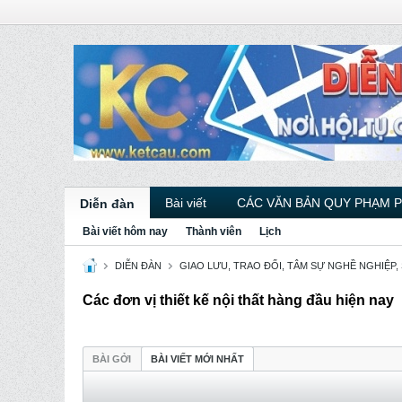
Bài viết
CÁC VĂN BẢN QUY PHẠM 
Diễn đàn
Bài viết hôm nay
Thành viên
Lịch
DIỄN ĐÀN
GIAO LƯU, TRAO ĐỔI, TÂM SỰ NGHỀ NGHIỆP,
Các đơn vị thiết kế nội thất hàng đầu hiện nay
BÀI GỞI
BÀI VIẾT MỚI NHẤT