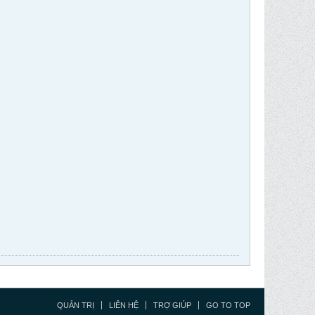
QUẢN TRỊ
LIÊN HỆ
TRỢ GIÚP
GO TO TOP