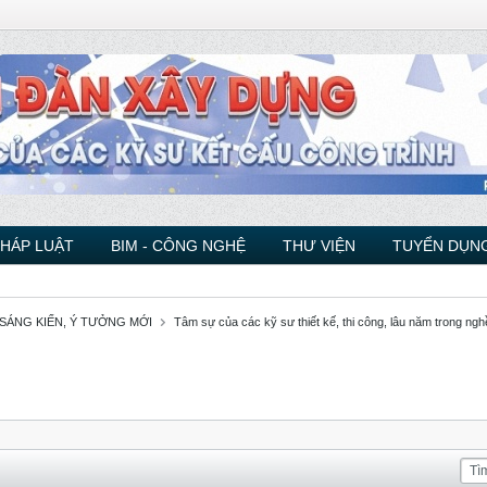
PHÁP LUẬT
BIM - CÔNG NGHỆ
THƯ VIỆN
TUYỂN DỤNG
 SÁNG KIẾN, Ý TƯỞNG MỚI
Tâm sự của các kỹ sư thiết kế, thi công, lâu năm trong ngh