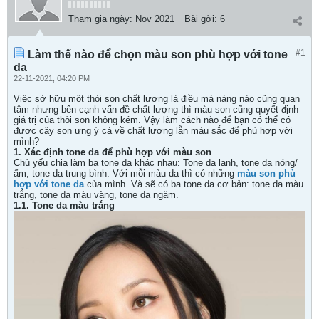
Tham gia ngày:
Nov 2021
Bài gởi:
6
#1
Làm thế nào để chọn màu son phù hợp với tone
da
22-11-2021, 04:20 PM
Việc sở hữu một thỏi son chất lượng là điều mà nàng nào cũng quan
tâm nhưng bên cạnh vấn đề chất lượng thì màu son cũng quyết định
giá trị của thỏi son không kém. Vậy làm cách nào để bạn có thể có
được cây son ưng ý cả về chất lượng lẫn màu sắc để phù hợp với
mình?
1. Xác định tone da để phù hợp với màu son
Chủ yếu chia làm ba tone da khác nhau: Tone da lạnh, tone da nóng/
ấm, tone da trung bình. Với mỗi màu da thì có những
màu son phù
hợp với tone da
của mình. Và sẽ có ba tone da cơ bản: tone da màu
trắng, tone da màu vàng, tone da ngăm.
1.1. Tone da màu trắng