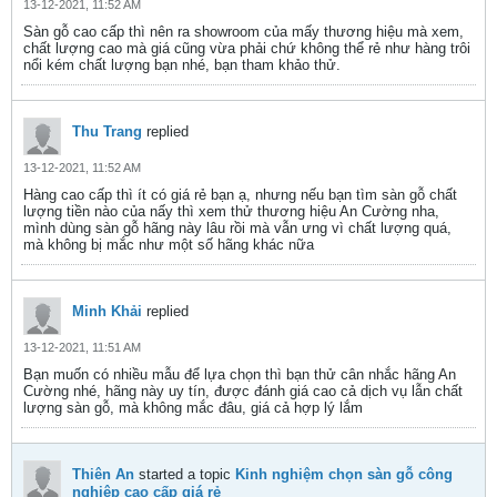
13-12-2021, 11:52 AM
Sàn gỗ cao cấp thì nên ra showroom của mấy thương hiệu mà xem,
chất lượng cao mà giá cũng vừa phải chứ không thể rẻ như hàng trôi
nổi kém chất lượng bạn nhé, bạn tham khảo thử.
Thu Trang
replied
13-12-2021, 11:52 AM
Hàng cao cấp thì ít có giá rẻ bạn ạ, nhưng nếu bạn tìm sàn gỗ chất
lượng tiền nào của nấy thì xem thử thương hiệu An Cường nha,
mình dùng sàn gỗ hãng này lâu rồi mà vẫn ưng vì chất lượng quá,
mà không bị mắc như một số hãng khác nữa
Minh Khải
replied
13-12-2021, 11:51 AM
Bạn muốn có nhiều mẫu để lựa chọn thì bạn thử cân nhắc hãng An
Cường nhé, hãng này uy tín, được đánh giá cao cả dịch vụ lẫn chất
lượng sàn gỗ, mà không mắc đâu, giá cả hợp lý lắm
Thiên An
started a topic
Kinh nghiệm chọn sàn gỗ công
nghiệp cao cấp giá rẻ