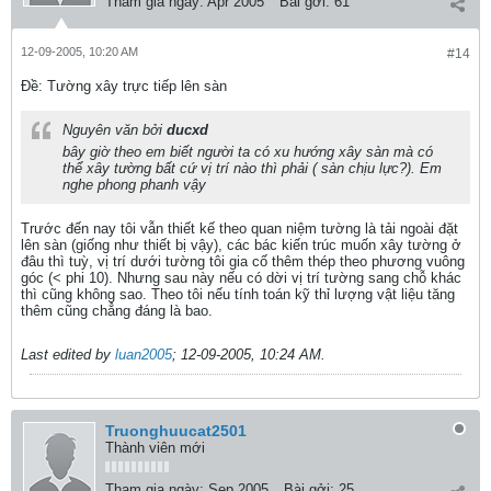
Tham gia ngày:
Apr 2005
Bài gởi:
61
12-09-2005, 10:20 AM
#14
Ðề: Tường xây trực tiếp lên sàn
Nguyên văn bởi
ducxd
bây giờ theo em biết người ta có xu hướng xây sàn mà có
thể xây tường bất cứ vị trí nào thì phải ( sàn chịu lực?). Em
nghe phong phanh vậy
Trước đến nay tôi vẫn thiết kế theo quan niệm tường là tải ngoài đặt
lên sàn (giống như thiết bị vậy), các bác kiến trúc muốn xây tường ở
đâu thì tuỳ, vị trí dưới tường tôi gia cố thêm thép theo phương vuông
góc (< phi 10). Nhưng sau này nếu có dời vị trí tường sang chỗ khác
thì cũng không sao. Theo tôi nếu tính toán kỹ thỉ lượng vật liệu tăng
thêm cũng chẳng đáng là bao.
Last edited by
luan2005
;
12-09-2005, 10:24 AM
.
Truonghuucat2501
Thành viên mới
Tham gia ngày:
Sep 2005
Bài gởi:
25