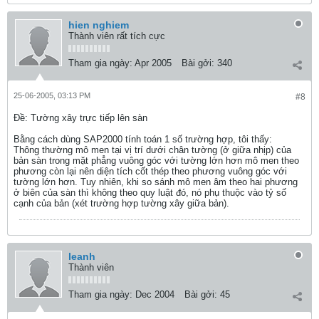
hien nghiem
Thành viên rất tích cực
Tham gia ngày:
Apr 2005
Bài gởi:
340
25-06-2005, 03:13 PM
#8
Ðề: Tường xây trực tiếp lên sàn
Bằng cách dùng SAP2000 tính toán 1 số trường hợp, tôi thấy:
Thông thường mô men tại vị trí dưới chân tường (ở giữa nhịp) của
bản sàn trong mặt phẳng vuông góc với tường lớn hơn mô men theo
phương còn lại nên diện tích cốt thép theo phương vuông góc với
tường lớn hơn. Tuy nhiên, khi so sánh mô men âm theo hai phương
ở biên của sàn thì không theo quy luật đó, nó phụ thuộc vào tỷ số
cạnh của bản (xét trường hợp tường xây giữa bản).
leanh
Thành viên
Tham gia ngày:
Dec 2004
Bài gởi:
45