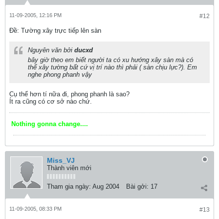
11-09-2005, 12:16 PM
#12
Ðề: Tường xây trực tiếp lên sàn
Nguyên văn bởi
ducxd
bây giờ theo em biết người ta có xu hướng xây sàn mà có
thể xây tường bất cứ vị trí nào thì phải ( sàn chịu lực?). Em
nghe phong phanh vậy
Cụ thể hơn tí nữa đi, phong phanh là sao?
Ít ra cũng có cơ sở nào chứ.
Nothing gonna change....
Miss_VJ
Thành viên mới
Tham gia ngày:
Aug 2004
Bài gởi:
17
11-09-2005, 08:33 PM
#13