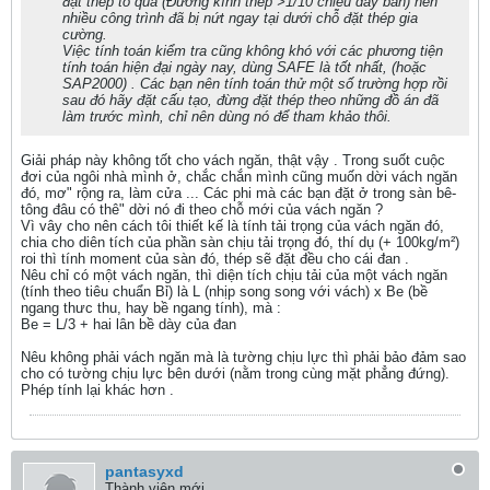
đặt thép to quá (Đường kính thép >1/10 chiều dày bản) nên
nhiều công trình đã bị nứt ngay tại dưới chỗ đặt thép gia
cường.
Việc tính toán kiểm tra cũng không khó với các phương tiện
tính toán hiện đại ngày nay, dùng SAFE là tốt nhất, (hoặc
SAP2000) . Các bạn nên tính toán thử một số trường hợp rồi
sau đó hãy đặt cấu tạo, đừng đặt thép theo những đồ án đã
làm trước mình, chỉ nên dùng nó để tham khảo thôi.
Giải pháp này không tốt cho vách ngăn, thật vậy . Trong suốt cuộc
đơi của ngôi nhà mình ở, chắc chắn mình cũng muốn dời vách ngăn
đó, mơ" rộng ra, làm cửa ... Các phi mà các bạn đặt ở trong sàn bê-
tông đâu có thê" dời nó đi theo chỗ mới của vách ngăn ?
Vì vây cho nên cách tôi thiết kế là tính tải trọng của vách ngăn đó,
chia cho diên tích của phần sàn chịu tải trọng đó, thí dụ (+ 100kg/m²)
roi thì tính moment của sàn đó, thép sẽ đặt đều cho cái đan .
Nêu chỉ có một vách ngăn, thì diện tích chịu tải của một vách ngăn
(tính theo tiêu chuẩn Bỉ) là L (nhịp song song với vách) x Be (bề
ngang thưc thu, hay bề ngang tính), mà :
Be = L/3 + hai lân bề dày của đan
Nêu không phải vách ngăn mà là tường chịu lực thì phải bảo đảm sao
cho có tường chịu lực bên dưới (nằm trong cùng mặt phẳng đứng).
Phép tính lại khác hơn .
pantasyxd
Thành viên mới