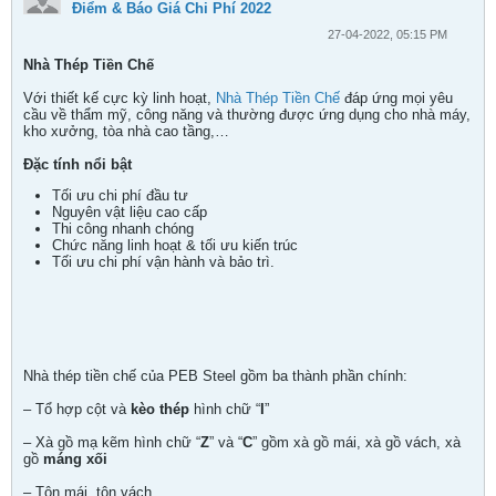
Điểm & Báo Giá Chi Phí 2022
27-04-2022, 05:15 PM
Nhà Thép Tiền Chế
Với thiết kế cực kỳ linh hoạt,
Nhà Thép Tiền Chế
đáp ứng mọi yêu
cầu về thẩm mỹ, công năng và thường được ứng dụng cho nhà máy,
kho xưởng, tòa nhà cao tầng,…
Đặc tính nổi bật
Tối ưu chi phí đầu tư
Nguyên vật liệu cao cấp
Thi công nhanh chóng
Chức năng linh hoạt & tối ưu kiến trúc
Tối ưu chi phí vận hành và bảo trì.
Nhà thép tiền chế của PEB Steel gồm ba thành phần chính:
– Tổ hợp cột và
kèo thép
hình chữ “
I
”
– Xà gồ mạ kẽm hình chữ “
Z
” và “
C
” gồm xà gồ mái, xà gồ vách, xà
gồ
máng xối
– Tôn mái, tôn vách