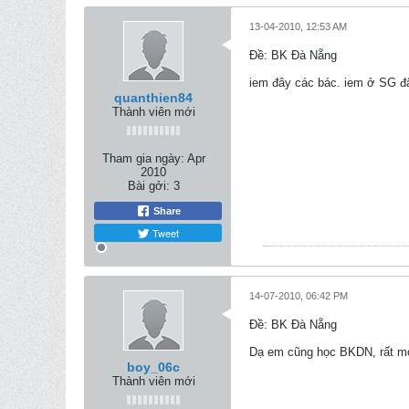
13-04-2010, 12:53 AM
Ðề: BK Đà Nẵng
iem đây các bác. iem ở SG đâ
quanthien84
Thành viên mới
Tham gia ngày:
Apr
2010
Bài gởi:
3
Share
Tweet
14-07-2010, 06:42 PM
Ðề: BK Đà Nẵng
Dạ em cũng học BKDN, rất mo
boy_06c
Thành viên mới