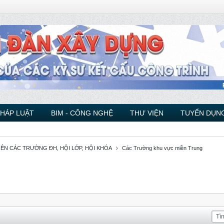
PHÁP LUẬT
BIM - CÔNG NGHỆ
THƯ VIỆN
TUYỂN DỤNG
VIÊN CÁC TRƯỜNG ĐH, HỘI LỚP, HỘI KHÓA
Các Trường khu vực miền Trung