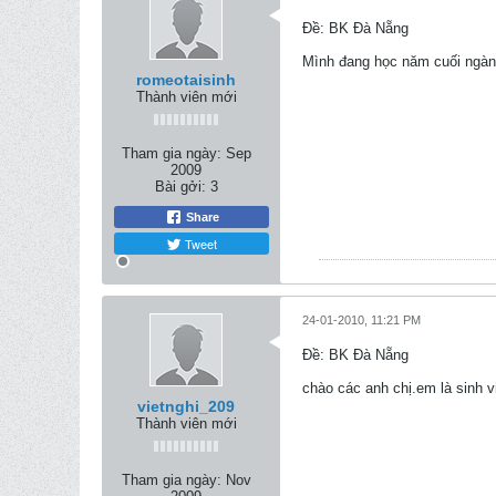
Ðề: BK Đà Nẵng
Mình đang học năm cuối ngàn
romeotaisinh
Thành viên mới
Tham gia ngày:
Sep
2009
Bài gởi:
3
Share
Tweet
24-01-2010, 11:21 PM
Ðề: BK Đà Nẵng
chào các anh chị.em là sinh v
vietnghi_209
Thành viên mới
Tham gia ngày:
Nov