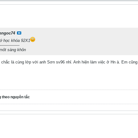
nngoc74
tớ học khóa 92X1
----------------
 môt sàng khôn
 chắc là cùng lớp với anh Sơn sv96 nhỉ. Anh hiện làm việc ở Hn à. Em cũn
g theo nguyên tắc