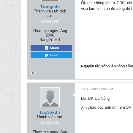
Ôi, em không làm ở CDC, cái 
Trungcdc
vừa làm linh tinh đủ sống để h
Thành viên rất tích
cực
Tham gia ngày:
Aug
2006
Bài gởi:
301
Share
Tweet
Nguyên tắc sống là không sốn
18-08-2009, 06:03 PM
Ðề: BK Đà Nẵng
Xin chào các anh chị, em SV
taix3bkdn
Thành viên mới
Tham gia ngày:
Aug