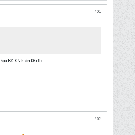
#61
g học BK ĐN khóa 96x1b.
#62