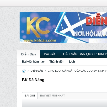
Bài viết
CÁC VĂN BẢN QUY PHẠM 
Diễn đàn
Bài viết hôm nay
Thành viên
Lịch
DIỄN ĐÀN
GIAO LƯU, GẶP MẶT CỦA CÁC CỰU SV, SINH 
BK Đà Nẵng
BÀI GỞI
BÀI VIẾT MỚI NHẤT