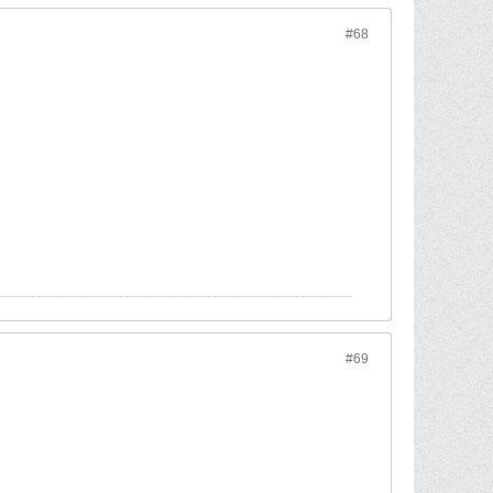
#68
#69