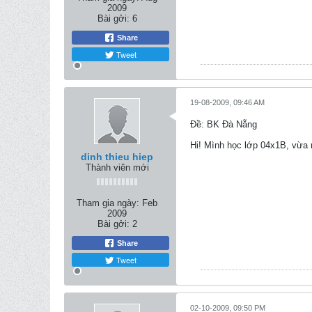
2009
Bài gởi:
6
Share
Tweet
19-08-2009, 09:46 AM
Ðề: BK Đà Nẵng
Hi! Mình học lớp 04x1B, vừa 
dinh thieu hiep
Thành viên mới
Tham gia ngày:
Feb
2009
Bài gởi:
2
Share
Tweet
02-10-2009, 09:50 PM