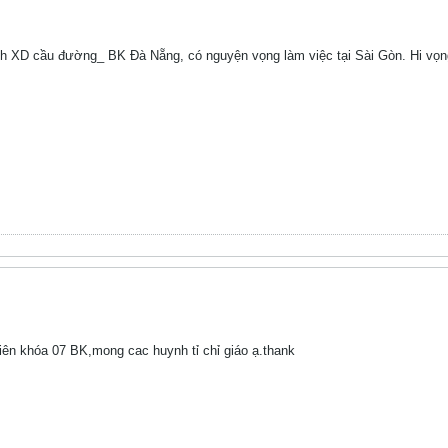
h XD cầu đường_ BK Đà Nẵng, có nguyện vọng làm việc tại Sài Gòn. Hi vọng
iên khóa 07 BK,mong cac huynh tỉ chỉ giáo ạ.thank