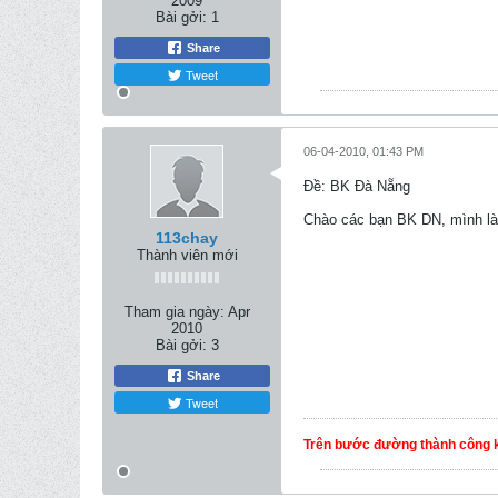
2009
Bài gởi:
1
Share
Tweet
06-04-2010, 01:43 PM
Ðề: BK Đà Nẵng
Chào các bạn BK DN, mình là 
113chay
Thành viên mới
Tham gia ngày:
Apr
2010
Bài gởi:
3
Share
Tweet
Trên bước đường thành công k