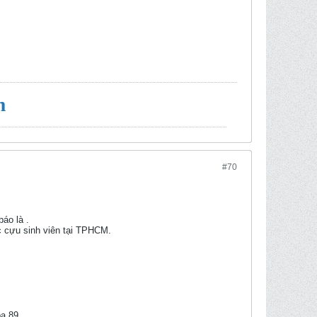
m
#70
áo là .
c cựu sinh viên tại TPHCM.
a 89.