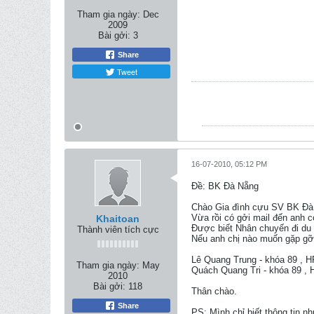
Tham gia ngày:
Dec
2009
Bài gởi:
3
Share
Tweet
16-07-2010, 05:12 PM
Ðề: BK Đà Nẵng
Chào Gia đình cựu SV BK Đà
Vừa rồi có gởi mail đến anh 
Khaitoan
Được biết Nhân chuyến đi du 
Thành viên tích cực
Nếu anh chị nào muốn gặp gỡ c
Lê Quang Trung - khóa 89 , 
Tham gia ngày:
May
Quách Quang Tri - khóa 89 ,
2010
Bài gởi:
118
Thân chào.
Share
PS: Mình chỉ biết thông tin 