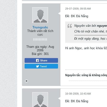
29-07-2009, 09:55 AM
Ðề: BK Đà Nẵng
Nguyên văn bởi
nguye
Trungcdc
Thành viên rất tích
CHo tớ một chân nhé, 
cực
----------------------------------
Đi một ngày đàng, học
Tham gia ngày:
Aug
Hi anh Ngọc, anh học khóa 92
2006
Bài gởi:
301
Share
Tweet
Nguyên tắc sống là không sốn
16-08-2009, 10:43 AM
Ðề: BK Đà Nẵng