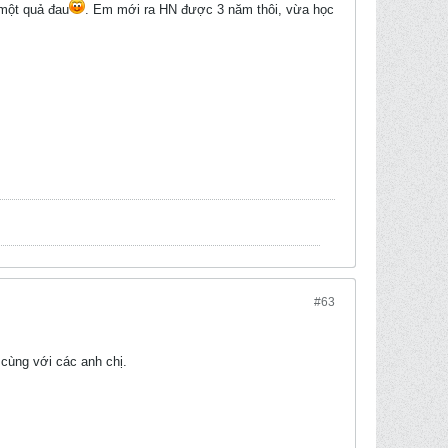
 một quả đau
. Em mới ra HN được 3 năm thôi, vừa học
#63
cùng với các anh chị.