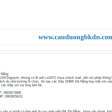
www.cauduongbkdn.co
 Nẵng
co1972nguyen, nhưng có lẽ anh co1972 chưa check mail, nên xin phép thông b
lịch do nhà trường tổ chức, tối nay các thầy DHBK Đà Nẵng họp mặt với cá
ác thầy xin vui lòng liên hệ:
HP: 0903673908
 HP: 0903825632.
như vậy vì mình có ông anh là cựu sinh viên BK Đà Nẵng , khoa xây dựng, khó