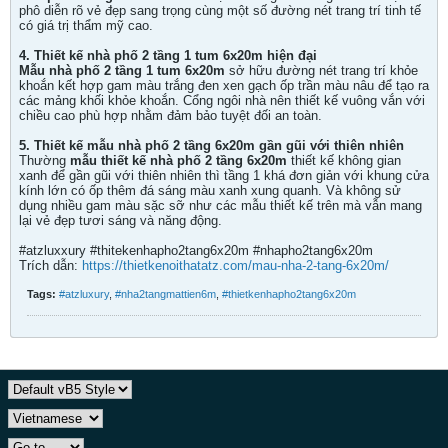
phô diễn rõ vẻ đẹp sang trọng cùng một số đường nét trang trí tinh tế
có giá trị thẩm mỹ cao.
4. Thiết kế nhà phố 2 tầng 1 tum 6x20m hiện đại
Mẫu nhà phố 2 tầng 1 tum 6x20m
sở hữu đường nét trang trí khỏe
khoắn kết hợp gam màu trắng đen xen gạch ốp trần màu nâu để tạo ra
các mảng khối khỏe khoắn. Cổng ngôi nhà nên thiết kế vuông vắn với
chiều cao phù hợp nhằm đảm bảo tuyệt đối an toàn.
5. Thiết kế mẫu nhà phố 2 tầng 6x20m gần gũi với thiên nhiên
Thường
mẫu thiết kế nhà phố 2 tầng 6x20m
thiết kế không gian
xanh để gần gũi với thiên nhiên thì tầng 1 khá đơn giản với khung cửa
kính lớn có ốp thêm đá sáng màu xanh xung quanh. Và không sử
dụng nhiều gam màu sặc sỡ như các mẫu thiết kế trên mà vẫn mang
lại vẻ đẹp tươi sáng và năng động.
#atzluxxury #thitekenhapho2tang6x20m #nhapho2tang6x20m
Trích dẫn:
https://thietkenoithatatz.com/mau-nha-2-tang-6x20m/
Tags:
#atzluxury
,
#nha2tangmattien6m
,
#thietkenhapho2tang6x20m