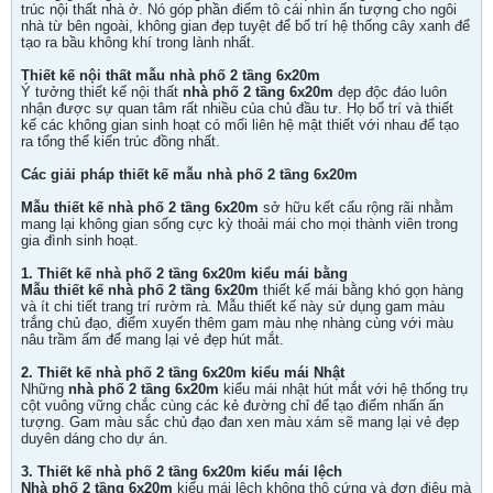
trúc nội thất nhà ở. Nó góp phần điểm tô cái nhìn ấn tượng cho ngôi
nhà từ bên ngoài, không gian đẹp tuyệt để bố trí hệ thống cây xanh để
tạo ra bầu không khí trong lành nhất.
Thiết kế nội thất mẫu nhà phố 2 tầng 6x20m
Ý tưởng thiết kế nội thất
nhà phố 2 tầng 6x20m
đẹp độc đáo luôn
nhận được sự quan tâm rất nhiều của chủ đầu tư. Họ bố trí và thiết
kế các không gian sinh hoạt có mối liên hệ mật thiết với nhau để tạo
ra tổng thể kiến trúc đồng nhất.
Các giải pháp thiết kế mẫu nhà phố 2 tầng 6x20m
Mẫu thiết kế nhà phố 2 tầng 6x20m
sở hữu kết cấu rộng rãi nhằm
mang lại không gian sống cực kỳ thoải mái cho mọi thành viên trong
gia đình sinh hoạt.
1. Thiết kế nhà phố 2 tầng 6x20m kiểu mái bằng
Mẫu thiết kế nhà phố 2 tầng 6x20m
thiết kế mái bằng khó gọn hàng
và ít chi tiết trang trí rườm rà. Mẫu thiết kế này sử dụng gam màu
trắng chủ đạo, điểm xuyến thêm gam màu nhẹ nhàng cùng với màu
nâu trầm ấm để mang lại vẻ đẹp hút mắt.
2. Thiết kế nhà phố 2 tầng 6x20m kiểu mái Nhật
Những
nhà phố 2 tầng 6x20m
kiểu mái nhật hút mắt với hệ thống trụ
cột vuông vững chắc cùng các kẻ đường chỉ để tạo điểm nhấn ấn
tượng. Gam màu sắc chủ đạo đan xen màu xám sẽ mang lại vẻ đẹp
duyên dáng cho dự án.
3. Thiết kế nhà phố 2 tầng 6x20m kiểu mái lệch
Nhà phố 2 tầng 6x20m
kiểu mái lệch không thô cứng và đơn điệu mà