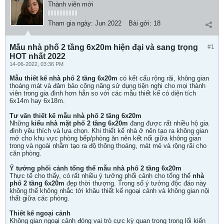
Thành viên mới
Tham gia ngày:
Jun 2022
Bài gởi:
18
Mẫu nhà phố 2 tầng 6x20m hiện đại và sang trọng
#1
HOT nhất 2022
14-06-2022, 03:36 PM
Mẫu thiết kế nhà phố 2 tầng 6x20m
có kết cấu rộng rãi, không gian
thoáng mát và đảm bảo công năng sử dụng tiện nghi cho mọi thành
viên trong gia đình hơn hẳn so với các mẫu thiết kế có diện tích
6x14m hay 6x18m.
Tư vấn thiết kế mẫu nhà phố 2 tầng 6x20m
Những
kiểu nhà mặt phố 2 tầng 6x20m
đang được rất nhiều hộ gia
đình yêu thích và lựa chọn. Khi thiết kế nhà ở nên tạo ra không gian
mở cho khu vực phòng bếp/phòng ăn nên kết nối giữa không gian
trong và ngoài nhằm tạo ra độ thông thoáng, mát mẻ và rộng rãi cho
căn phòng.
Ý tưởng phối cảnh tổng thể mẫu nhà phố 2 tầng 6x20m
Thực tế cho thấy, có rất nhiều ý tưởng phối cảnh cho tổng thể
nhà
phố 2 tầng 6x20m
đẹp thời thượng. Trong số ý tưởng độc đáo này
không thể không nhắc tới khâu thiết kế ngoại cảnh và không gian nội
thất giữa các phòng.
Thiết kế ngoại cảnh
Không gian ngoại cảnh đóng vai trò cực kỳ quan trong trong lối kiến