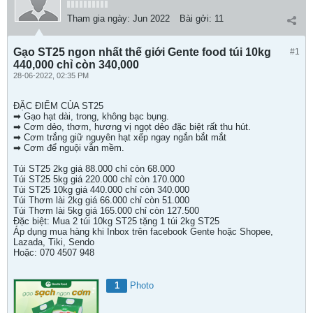
Tham gia ngày:
Jun 2022
Bài gởi:
11
Gạo ST25 ngon nhất thế giới Gente food túi 10kg
#1
440,000 chỉ còn 340,000
28-06-2022, 02:35 PM
ĐẶC ĐIỂM CỦA ST25
➡ Gạo hạt dài, trong, không bạc bụng.
➡ Cơm dẻo, thơm, hương vị ngọt dẻo đặc biệt rất thu hút.
➡ Cơm trắng giữ nguyên hạt xếp ngay ngắn bắt mắt
➡ Cơm để nguội vẫn mềm.
Túi ST25 2kg giá 88.000 chỉ còn 68.000
Túi ST25 5kg giá 220.000 chỉ còn 170.000
Túi ST25 10kg giá 440.000 chỉ còn 340.000
Túi Thơm lài 2kg giá 66.000 chỉ còn 51.000
Túi Thơm lài 5kg giá 165.000 chỉ còn 127.500
Đặc biệt: Mua 2 túi 10kg ST25 tặng 1 túi 2kg ST25
Áp dụng mua hàng khi Inbox trên facebook Gente hoặc Shopee,
Lazada, Tiki, Sendo
Hoặc: 070 4507 948
1
Photo