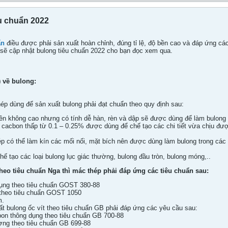
u chuẩn 2022
ẩn
điều được phải sản xuất hoàn chỉnh, đúng tỉ lệ, độ bền cao và đáp ứng cá
g sẽ cập nhật bulong tiêu chuẩn 2022 cho bạn đọc xem qua.
 về bulong:
p dùng để sản xuất bulong phải đạt chuẩn theo quy định sau:
ền không cao nhưng có tính dễ hàn, rèn và dập sẽ được dùng để làm bulong ch
cacbon thấp từ 0.1 – 0.25% được dùng để chế tạo các chi tiết vừa chịu được
ép có thể làm kín các mối nối, mặt bích nên được dùng làm bulong trong các c
ế tạo các loại bulong lục giác thường, bulong đầu tròn, bulong móng,..
heo tiêu chuẩn Nga thì mác thép phải đáp ứng các tiêu chuẩn sau:
ụng theo tiêu chuẩn GOST 380-88
theo tiêu chuẩn GOST 1050
m.
t bulong ốc vít theo tiêu chuẩn GB phải đáp ứng các yêu cầu sau:
bon thông dụng theo tiêu chuẩn GB 700-88
ợng theo tiêu chuẩn GB 699-88