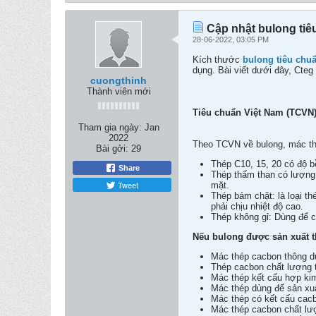
Cập nhật bulong tiê
28-06-2022, 03:05 PM
Kích thước
bulong tiêu chu
dụng. Bài viết dưới đây, Cte
cuongthinh
Thành viên mới
Tiêu chuẩn Việt Nam (TCVN)
Tham gia ngày:
Jan
2022
Theo TCVN về bulong, mác thé
Bài gởi:
29
Thép C10, 15, 20 có độ b
Share
Thép thấm than có lượng 
Tweet
mặt.
Thép bám chặt: là loại th
phải chịu nhiệt độ cao.
Thép không gỉ: Dùng để ch
Nếu bulong được sản xuất t
Mác thép cacbon thông d
Thép cacbon chất lượng 
Mác thép kết cấu hợp ki
Mác thép dùng để sản xuấ
Mác thép có kết cấu cac
Mác thép cacbon chất lư