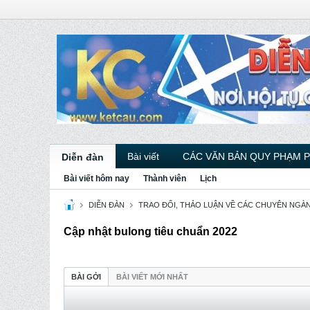
Bài viết
CÁC VĂN BẢN QUY PHẠM 
Diễn đàn
Bài viết hôm nay
Thành viên
Lịch
DIỄN ĐÀN
TRAO ĐỔI, THẢO LUẬN VỀ CÁC CHUYÊN NGÀ
Cập nhật bulong tiêu chuẩn 2022
BÀI GỞI
BÀI VIẾT MỚI NHẤT