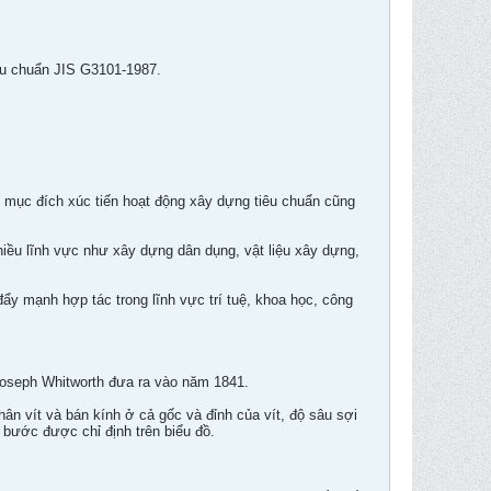
iêu chuẩn JIS G3101-1987.
ới mục đích xúc tiến hoạt động xây dựng tiêu chuẩn cũng
hiều lĩnh vực như xây dựng dân dụng, vật liệu xây dựng,
 đẩy mạnh hợp tác trong lĩnh vực trí tuệ, khoa học, công
 Joseph Whitworth đưa ra vào năm 1841.
ân vít và bán kính ở cả gốc và đỉnh của vít, độ sâu sợi
 bước được chỉ định trên biểu đồ.