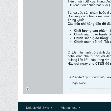
Tiêu chuẩn GB của Trung Quốc
GB (các tiêu chuẩn bắt buộc)
Tất cả các sản phẩm hoặc dị
Điều này có nghĩa là nếu một
Trung Quốc.
Các tiêu chí hàng đầu để đ
Chất lượng sản phẩm
: 
Chính sách bảo hành
: 
Chính sách giao hàng
: 
Chính sách đổi trả
: Tất
CTEG hân hạnh trở thành đối 
nghề khác nhau từ cơ khí đến
bulong liên kết, cáp, tăng đơ, 
Hãy gọi ngay cho CTEG để n
Last edited by
cuongthinh
;
28
Tags:
None
Default vB5 Style
Vietnamese