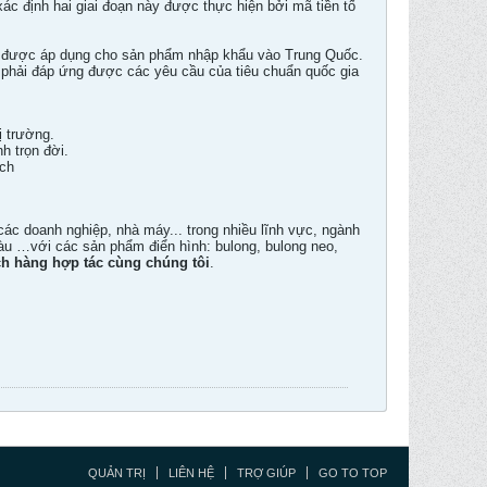
ác định hai giai đoạn này được thực hiện bởi mã tiền tố
ng được áp dụng cho sản phẩm nhập khẩu vào Trung Quốc.
phải đáp ứng được các yêu cầu của tiêu chuẩn quốc gia
ị trường.
h trọn đời.
ách
các doanh nghiệp, nhà máy... trong nhiều lĩnh vực, ngành
àu …với các sản phẩm điển hình: bulong, bulong neo,
h hàng hợp tác cùng chúng tôi
.
QUẢN TRỊ
LIÊN HỆ
TRỢ GIÚP
GO TO TOP