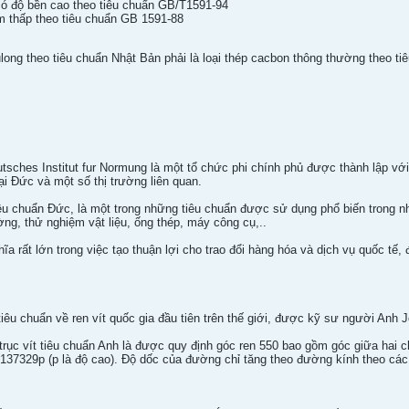
có độ bền cao theo tiêu chuẩn GB/T1591-94
m thấp theo tiêu chuẩn GB 1591-88
long theo tiêu chuẩn Nhật Bản phải là loại thép cacbon thông thường theo t
utsches Institut fur Normung là một tổ chức phi chính phủ được thành lập v
ại Đức và một số thị trường liên quan.
iêu chuẩn Đức, là một trong những tiêu chuẩn được sử dụng phổ biến trong n
ường, thử nghiệm vật liệu, ống thép, máy công cụ,..
ĩa rất lớn trong việc tạo thuận lợi cho trao đổi hàng hóa và dịch vụ quốc tế,
iêu chuẩn về ren vít quốc gia đầu tiên trên thế giới, được kỹ sư người Anh
rục vít tiêu chuẩn Anh là được quy định góc ren 550 bao gồm góc giữa hai ch
.137329p (p là độ cao). Độ dốc của đường chỉ tăng theo đường kính theo các