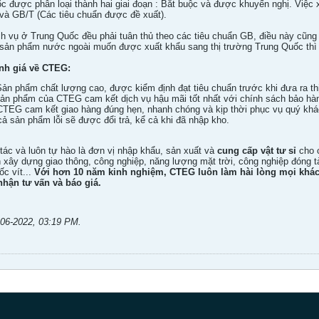
 được phân loại thành hai giai đoạn : Bắt buộc và được khuyến nghị. Việc x
 và GB/T (Các tiêu chuẩn được đề xuất).
ch vụ ở Trung Quốc đều phải tuân thủ theo các tiêu chuẩn GB, điều này cũ
 sản phẩm nước ngoài muốn được xuất khẩu sang thị trường Trung Quốc thì 
ánh giá về CTEG:
Sản phẩm chất lượng cao, được kiểm định đạt tiêu chuẩn trước khi đưa ra th
Sản phẩm của CTEG cam kết dịch vụ hậu mãi tốt nhất với chính sách bảo hàn
CTEG cam kết giao hàng đúng hẹn, nhanh chóng và kịp thời phục vụ quý kh
 cả sản phẩm lỗi sẽ được đổi trả, kể cả khi đã nhập kho.
tác và luôn tự hào là đơn vị nhập khẩu, sản xuất và
cung cấp vật tư sỉ
cho 
 xây dựng giao thông, công nghiệp, năng lượng mặt trời, công nghiệp đóng t
ốc vít...
Với hơn 10 năm kinh nghiệm,
CTEG luôn làm hài lòng mọi khác
hận tư vấn và báo giá.
-06-2022, 03:19 PM
.