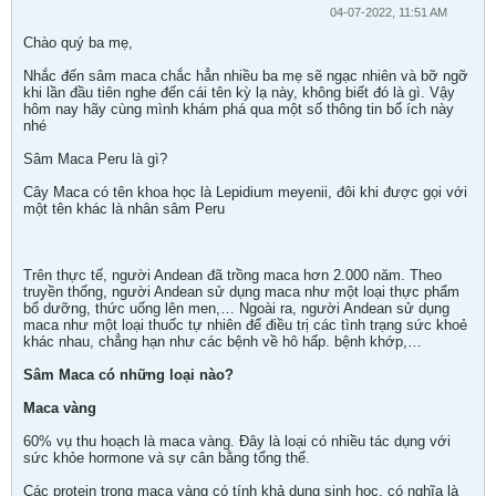
04-07-2022, 11:51 AM
Chào quý ba mẹ,
Nhắc đến sâm maca chắc hẳn nhiều ba mẹ sẽ ngạc nhiên và bỡ ngỡ
khi lần đầu tiên nghe đến cái tên kỳ lạ này, không biết đó là gì. Vậy
hôm nay hãy cùng mình khám phá qua một số thông tin bổ ích này
nhé
Sâm Maca Peru là gì?
Cây Maca có tên khoa học là Lepidium meyenii, đôi khi được gọi với
một tên khác là nhân sâm Peru
Trên thực tế, người Andean đã trồng maca hơn 2.000 năm. Theo
truyền thống, người Andean sử dụng maca như một loại thực phẩm
bổ dưỡng, thức uống lên men,… Ngoài ra, người Andean sử dụng
maca như một loại thuốc tự nhiên để điều trị các tình trạng sức khoẻ
khác nhau, chẳng hạn như các bệnh về hô hấp. bệnh khớp,…
Sâm Maca có những loại nào?
Maca vàng
60% vụ thu hoạch là maca vàng. Đây là loại có nhiều tác dụng với
sức khỏe hormone và sự cân bằng tổng thể.
Các protein trong maca vàng có tính khả dụng sinh học, có nghĩa là