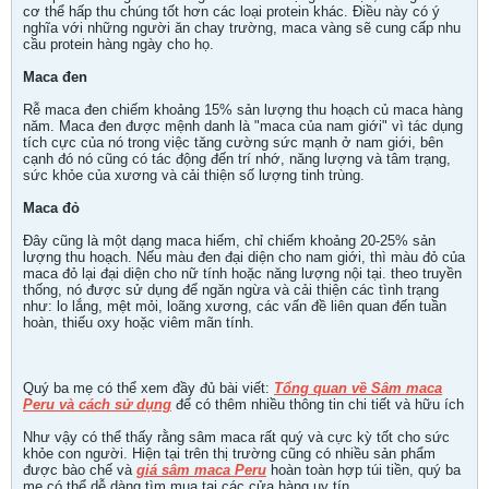
cơ thể hấp thu chúng tốt hơn các loại protein khác. Điều này có ý
nghĩa với những người ăn chay trường, maca vàng sẽ cung cấp nhu
cầu protein hàng ngày cho họ.
Maca đen
Rễ maca đen chiếm khoảng 15% sản lượng thu hoạch củ maca hàng
năm. Maca đen được mệnh danh là "maca của nam giới" vì tác dụng
tích cực của nó trong việc tăng cường sức mạnh ở nam giới, bên
cạnh đó nó cũng có tác động đến trí nhớ, năng lượng và tâm trạng,
sức khỏe của xương và cải thiện số lượng tinh trùng.
Maca đỏ
Đây cũng là một dạng maca hiếm, chỉ chiếm khoảng 20-25% sản
lượng thu hoạch. Nếu màu đen đại diện cho nam giới, thì màu đỏ của
maca đỏ lại đại diện cho nữ tính hoặc năng lượng nội tại. theo truyền
thống, nó được sử dụng để ngăn ngừa và cải thiện các tình trạng
như: lo lắng, mệt mỏi, loãng xương, các vấn đề liên quan đến tuần
hoàn, thiếu oxy hoặc viêm mãn tính.
Quý ba mẹ có thể xem đầy đủ bài viết:
Tổng quan về Sâm maca
Peru và cách sử dụng
để có thêm nhiều thông tin chi tiết và hữu ích
Như vậy có thể thấy rằng sâm maca rất quý và cực kỳ tốt cho sức
khỏe con người. Hiện tại trên thị trường cũng có nhiều sản phẩm
được bào chế và
giá sâm maca Peru
hoàn toàn hợp túi tiền, quý ba
mẹ có thể dễ dàng tìm mua tại các cửa hàng uy tín