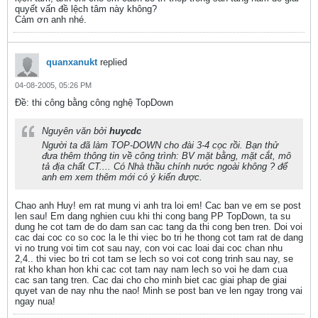
quyết vấn đề lệch tâm này không?
Cảm ơn anh nhé.
quanxanukt
replied
04-08-2005, 05:26 PM
Ðề: thi công bằng công nghệ TopDown
Nguyên văn bởi
huycdc
Người ta đã làm TOP-DOWN cho đài 3-4 cọc rồi. Bạn thử
đưa thêm thông tin về công trình: BV mặt bằng, mặt cắt, mô
tả địa chất CT.... Có Nhà thầu chính nước ngoài không ? để
anh em xem thêm mới có ý kiến được.
Chao anh Huy! em rat mung vi anh tra loi em! Cac ban ve em se post
len sau! Em dang nghien cuu khi thi cong bang PP TopDown, ta su
dung he cot tam de do dam san cac tang da thi cong ben tren. Doi voi
cac dai coc co so coc la le thi viec bo tri he thong cot tam rat de dang
vi no trung voi tim cot sau nay, con voi cac loai dai coc chan nhu
2,4.. thi viec bo tri cot tam se lech so voi cot cong trinh sau nay, se
rat kho khan hon khi cac cot tam nay nam lech so voi he dam cua
cac san tang tren. Cac dai cho cho minh biet cac giai phap de giai
quyet van de nay nhu the nao! Minh se post ban ve len ngay trong vai
ngay nua!