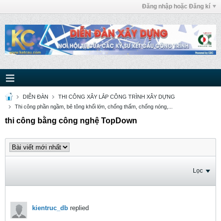
Đăng nhập hoặc Đăng kí
DIỄN ĐÀN
THI CÔNG XÂY LẮP CÔNG TRÌNH XÂY DỰNG
Thi công phần ngầm, bê tông khối lớn, chống thấm, chống nóng,...
thi công bằng công nghệ TopDown
Lọc
kientruc_db
replied