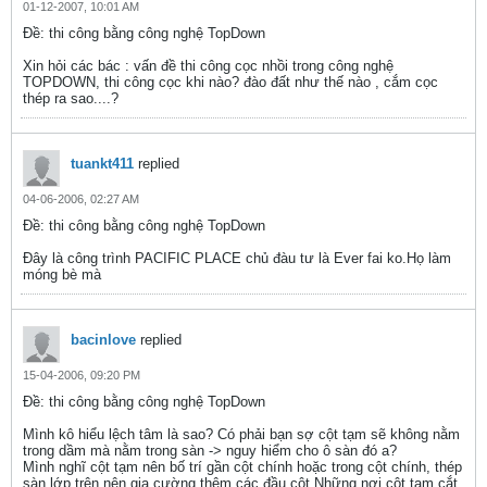
01-12-2007, 10:01 AM
Ðề: thi công bằng công nghệ TopDown
Xin hỏi các bác : vấn đề thi công cọc nhồi trong công nghệ
TOPDOWN, thi công cọc khi nào? đào đất như thế nào , cắm cọc
thép ra sao....?
tuankt411
replied
04-06-2006, 02:27 AM
Ðề: thi công bằng công nghệ TopDown
Đây là công trình PACIFIC PLACE chủ đàu tư là Ever fai ko.Họ làm
móng bè mà
bacinlove
replied
15-04-2006, 09:20 PM
Ðề: thi công bằng công nghệ TopDown
Mình kô hiểu lệch tâm là sao? Có phải bạn sợ cột tạm sẽ không nằm
trong dầm mà nằm trong sàn -> nguy hiểm cho ô sàn đó a?
Mình nghĩ cột tạm nên bố trí gần cột chính hoặc trong cột chính, thép
sàn lớp trên nên gia cường thêm các đầu cột.Những nơi cột tạm cắt