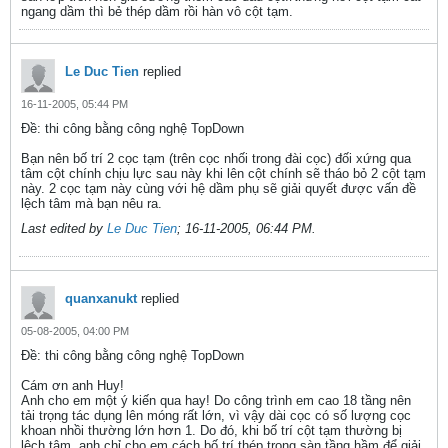
ngang dầm thì bẻ thép dầm rồi hàn vô cột tạm.
Le Duc Tien
replied
16-11-2005, 05:44 PM
Ðề: thi công bằng công nghệ TopDown
Bạn nên bố trí 2 cọc tạm (trên cọc nhối trong đài cọc) đối xứng qua
tâm cột chính chịu lực sau này khi lên cột chính sẽ tháo bỏ 2 cột tạm
này. 2 cọc tạm này cùng với hệ dầm phụ sẽ giải quyết được vấn đề
lệch tâm mà bạn nêu ra.
Last edited by
Le Duc Tien
;
16-11-2005, 06:44 PM
.
quanxanukt
replied
05-08-2005, 04:00 PM
Ðề: thi công bằng công nghệ TopDown
Cám ơn anh Huy!
Anh cho em một ý kiến qua hay! Do công trình em cao 18 tầng nên
tải trọng tác dụng lên móng rất lớn, vì vậy dài cọc có số lượng cọc
khoan nhồi thường lớn hơn 1. Do đó, khi bố trí cột tạm thường bị
lệch tâm, anh chỉ cho em cách bố trí thép trong sàn tầng hầm để giải