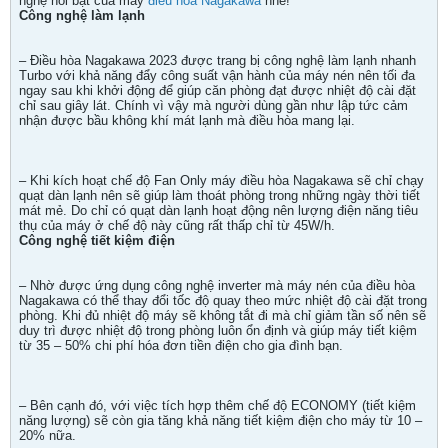
nghệ nổi bật của máy
điều hòa Nagakawa
nhé!
Công nghệ làm lạnh
– Điều hòa Nagakawa 2023 được trang bị công nghệ làm lạnh nhanh
Turbo với khả năng đẩy công suất vận hành của máy nén nên tối đa
ngay sau khi khởi động để giúp căn phòng đạt được nhiệt độ cài đặt
chỉ sau giây lát. Chính vì vậy mà người dùng gần như lập tức cảm
nhận được bầu không khí mát lạnh mà điều hòa mang lại.
– Khi kích hoạt chế độ Fan Only máy điều hòa Nagakawa sẽ chỉ chạy
quạt dàn lạnh nên sẽ giúp làm thoát phòng trong những ngày thời tiết
mát mẻ. Do chỉ có quạt dàn lạnh hoạt động nên lượng điện năng tiêu
thụ của máy ở chế độ này cũng rất thấp chỉ từ 45W/h.
Công nghệ tiết kiệm điện
– Nhờ được ứng dụng công nghệ inverter mà máy nén của điều hòa
Nagakawa có thể thay đổi tốc độ quay theo mức nhiệt độ cài đặt trong
phòng. Khi đủ nhiệt độ máy sẽ không tắt đi mà chỉ giảm tần số nên sẽ
duy trì được nhiệt độ trong phòng luôn ổn định và giúp máy tiết kiệm
từ 35 – 50% chi phí hóa đơn tiền điện cho gia đình bạn.
– Bên cạnh đó, với việc tích hợp thêm chế độ ECONOMY (tiết kiệm
năng lượng) sẽ còn gia tăng khả năng tiết kiệm điện cho máy từ 10 –
20% nữa.