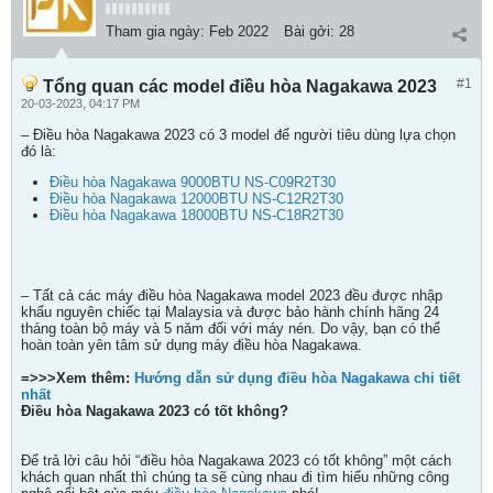
Tham gia ngày:
Feb 2022
Bài gởi:
28
#1
Tổng quan các model điều hòa Nagakawa 2023
20-03-2023, 04:17 PM
– Điều hòa Nagakawa 2023 có 3 model để người tiêu dùng lựa chọn
đó là:
Điều hòa Nagakawa 9000BTU NS-C09R2T30
Điều hòa Nagakawa 12000BTU NS-C12R2T30
Điều hòa Nagakawa 18000BTU NS-C18R2T30
– Tất cả các máy điều hòa Nagakawa model 2023 đều được nhập
khẩu nguyên chiếc tại Malaysia và được bảo hành chính hãng 24
tháng toàn bộ máy và 5 năm đối với máy nén. Do vậy, bạn có thể
hoàn toàn yên tâm sử dụng máy điều hòa Nagakawa.
=>>>Xem thêm:
Hướng dẫn sử dụng điều hòa Nagakawa chi tiết
nhất
Điều hòa Nagakawa 2023 có tốt không?
Để trả lời câu hỏi “điều hòa Nagakawa 2023 có tốt không” một cách
khách quan nhất thì chúng ta sẽ cùng nhau đi tìm hiểu những công