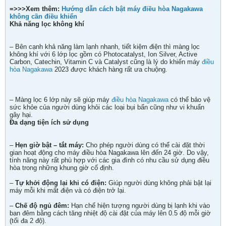
=>>>Xem thêm:
Hướng dẫn cách bật máy điều hòa Nagakawa
không cần điều khiển
Khả năng lọc không khí
– Bên cạnh khả năng làm lạnh nhanh, tiết kiệm điện thì màng lọc
không khí với 6 lớp lọc gồm có Photocatalyst, Ion Silver, Active
Carbon, Catechin, Vitamin C và Catalyst cũng là lý do khiến máy
điều
hòa Nagakawa
2023 được khách hàng rất ưa chuộng.
– Màng lọc 6 lớp này sẽ giúp máy
điều hòa Nagakawa
có thể bảo vệ
sức khỏe của người dùng khỏi các loại bụi bẩn cũng như vi khuẩn
gây hại.
Đa dạng tiện ích sử dụng
–
Hẹn giờ bật – tắt máy:
Cho phép người dùng có thể cài đặt thời
gian hoạt động cho máy điều hòa Nagakawa lên đến 24 giờ. Do vậy,
tính năng này rất phù hợp với các gia đình có nhu cầu sử dụng điều
hòa trong những khung giờ cố định.
–
Tự khởi động lại khi có điện:
Giúp người dùng không phải bật lại
máy mỗi khi mất điện và có điện trở lại.
–
Chế độ ngủ đêm:
Hạn chế hiện tượng người dùng bị lạnh khi vào
ban đêm bằng cách tăng nhiệt độ cài đặt của máy lên 0.5 độ mỗi giờ
(tối đa 2 độ).