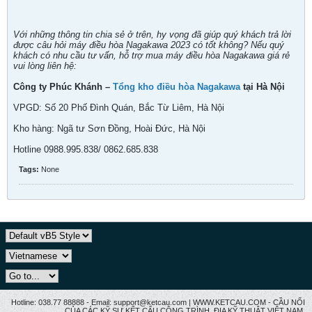
Với những thông tin chia sẻ ở trên, hy vọng đã giúp quý khách trả lời
được câu hỏi máy điều hòa Nagakawa 2023 có tốt không? Nếu quý
khách có nhu cầu tư vấn, hỗ trợ mua máy điều hòa Nagakawa giá rẻ
vui lòng liên hệ:
Công ty Phúc Khánh –
Tổng kho điều hòa Nagakawa
tại Hà Nội
VPGD: Số 20 Phố Đình Quán, Bắc Từ Liêm, Hà Nội
Kho hàng: Ngã tư Sơn Đồng, Hoài Đức, Hà Nội
Hotline 0988.995.838/ 0862.685.838
Tags:
None
Hotline: 038.77 88888 - Email: support@ketcau.com | WWW.KETCAU.COM - CẦU NỐI
CỦA CÁC KỸ SƯ KẾT CẤU CÔNG TRÌNH, ĐỊA KỸ THUẬT VIỆT NAM.