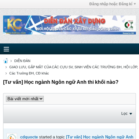
Đăng nhập hoặc Đăng kí
DIỄN ĐÀN
GIAO LƯU, GẶP MẶT CỦA CÁC CỰU SV, SINH VIÊN CÁC TRƯỜNG ĐH, HỘI LỚP,
Các Trường ĐH, CĐ khác
[Tư vấn] Học ngành Ngôn ngữ Anh thi khối nào?
Lọc
cdquocte
started a topic
[Tư vấn] Học ngành Ngôn ngữ Anh