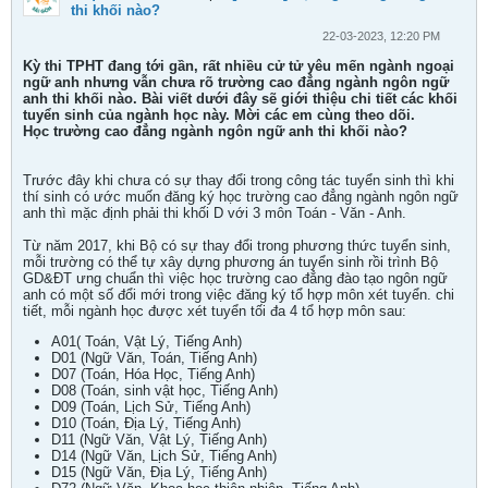
thi khối nào?
22-03-2023, 12:20 PM
Kỳ thi TPHT đang tới gần, rất nhiều cử tử yêu mến ngành ngoại
ngữ anh nhưng vẫn chưa rõ trường cao đẳng ngành ngôn ngữ
anh thi khối nào. Bài viết dưới đây sẽ giới thiệu chi tiết các khối
tuyển sinh của ngành học này. Mời các em cùng theo dõi.
Học trường cao đẳng ngành ngôn ngữ anh thi khối nào?
Trước đây khi chưa có sự thay đổi trong công tác tuyển sinh thì khi
thí sinh có ước muốn đăng ký học trường cao đẳng ngành ngôn ngữ
anh thì mặc định phải thi khối D với 3 môn Toán - Văn - Anh.
Từ năm 2017, khi Bộ có sự thay đổi trong phương thức tuyển sinh,
mỗi trường có thể tự xây dựng phương án tuyển sinh rồi trình Bộ
GD&ĐT ưng chuẩn thì việc học trường cao đẳng đào tạo ngôn ngữ
anh có một số đổi mới trong việc đăng ký tổ hợp môn xét tuyển. chi
tiết, mỗi ngành học được xét tuyển tối đa 4 tổ hợp môn sau:
A01( Toán, Vật Lý, Tiếng Anh)
D01 (Ngữ Văn, Toán, Tiếng Anh)
D07 (Toán, Hóa Học, Tiếng Anh)
D08 (Toán, sinh vật học, Tiếng Anh)
D09 (Toán, Lịch Sử, Tiếng Anh)
D10 (Toán, Địa Lý, Tiếng Anh)
D11 (Ngữ Văn, Vật Lý, Tiếng Anh)
D14 (Ngữ Văn, Lịch Sử, Tiếng Anh)
D15 (Ngữ Văn, Địa Lý, Tiếng Anh)