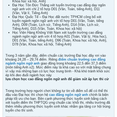
Khoa học xã hội, Anh)
Đại Học Tôn Đức Thắng xét tuyển trường cao đẳng dạy ngôn
ngữ anh với chỉ 2 tổ hợp D01 (Văn, Toán, tiếng Anh), D11
(Văn, Vật lí, Tiếng Anh)
Đại Học Quốc Tế – Đại Học đất nước TPHCM công bố xét
tuyển ngành ngôn ngữ anh với tổ hợp D01 (Văn, Toán, tiếng
Anh), D09 (Toán, Lịch sử, Tiếng Anh), D14 (Văn, Lịch sử,
Tiếng Anh), D15 (Văn, Toán, Khoa học xã hội)
Học Viện Hàng Không Việt Nam xét tuyển trường cao đẳng
ngành ngôn ngữ anh với 4 tổ hợp A01 (Toán, Vật lý, Hóa học),
D01 (Văn, Toán, tiếng Anh), D96 (Toán, Khoa học xã hội, Anh),
D78 (Văn, Khoa học xã hội, Tiếng Anh)
Trong 3 năm gần đây, điểm chuẩn các trường Đại học đây rơi vào
khoảng 24,28 – 29,74 điểm. Riêng
điểm chuẩn trường cao đẳng
ngành ngôn ngữ anh
giao động trong khoảng 22,5 đến 37,3 điểm
(môn tiếng Anh x2). Mức điểm này là khá cao so với mặt bằng chung
vì vậy mà những bạn có lực học trung bình - Khá khó tránh khỏi sức
ép khi đeo đuổi ngành học này
lựa chọn học cao đẳng ngôn ngữ anh để giảm sút áp lực thi cử
Trong trường hợp người chơi không tự tin về điểm số để có thể thi
đậu vào Đại học thì chọn hệ
cao đẳng ngôn ngữ anh
chính là biện
pháp tối ưu cho bạn. Bên cạnh phương thức tuyển sinh bằng cách
xét tuyển điểm thi THPTQG ưng chuẩn các khối thi, nhiều trường đã
thêm nhiều phương thức tuyển sinh khác nhằm gia tăng cơ hội trúng
tuyển cho thí sinh.