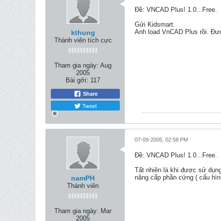
Ðề: VNCAD Plus! 1.0...Free.
Gửi Kidsmart.
Anh load VnCAD Plus rồi. Đư
kthung
Thành viên tích cực
Tham gia ngày:
Aug
2005
Bài gởi:
117
Share
Tweet
07-09-2005, 02:58 PM
Ðề: VNCAD Plus! 1.0...Free.
Tất nhiên là khi được sử dụng
nâng cấp phần cứng ( cấu hì
namPH
Thành viên
Tham gia ngày:
Mar
2005