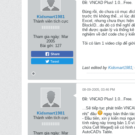
Ðề: VNCAD Plus! 1.0...Free.
Đúng rồi, do chưa có mục đích
trước thì không thể...vì lúc 
Kidsmart1981
Excel, nhưng chưa thực hiện đ
Thành viên tích cực
BlockID...do đó có thể nghĩ đ
thể được quản lý và thống kê 
nghiệm về dxf code cho ý kiế
Tham gia ngày:
Mar
2005
Tôi có làm 1 video clip để gi
Bài gởi:
127
Share
Tweet
Last edited by
Kidsmart1981
;
08-09-2005, 03:46 PM
Ðề: VNCAD Plus! 1.0...Free.
...Sẽ tiếp tục phát triển VNC
Kidsmart1981
nhị" đâu
ngay bản thân tác 
Thành viên tích cực
- Đầu tiên, xin ý kiến mọi ngư
tính năng này trong bản 1.0 v
chứa Cell Meged) sẽ có hình d
AutoCAD's Table.
Tham gia ngày:
Mar