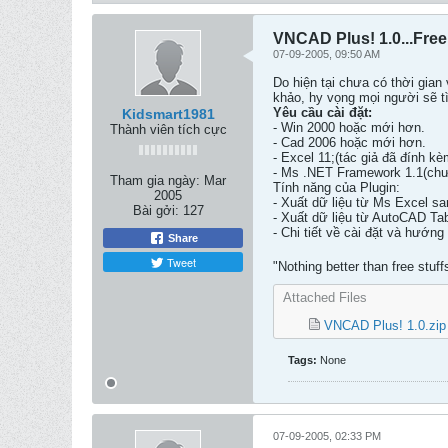
VNCAD Plus! 1.0...Free
07-09-2005, 09:50 AM
Do hiện tại chưa có thời gian
khảo, hy vọng mọi người sẽ 
Yêu cầu cài đặt:
Kidsmart1981
- Win 2000 hoặc mới hơn.
Thành viên tích cực
- Cad 2006 hoặc mới hơn.
- Excel 11;(tác giả đã đính k
- Ms .NET Framework 1.1(chư
Tham gia ngày:
Mar
Tính năng của Plugin:
2005
- Xuất dữ liệu từ Ms Excel s
Bài gởi:
127
- Xuất dữ liệu từ AutoCAD Tab
- Chi tiết về cài đặt và hướ
Share
Tweet
"Nothing better than free stuf
Attached Files
VNCAD Plus! 1.0.zip
Tags:
None
07-09-2005, 02:33 PM