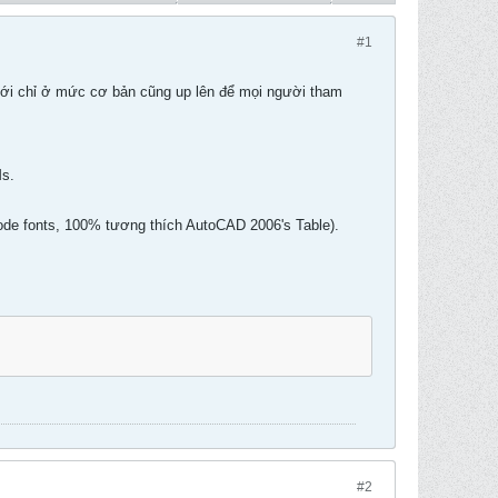
#1
0 mới chỉ ở mức cơ bản cũng up lên để mọi người tham
Ms.
ode fonts, 100% tương thích AutoCAD 2006's Table).
#2