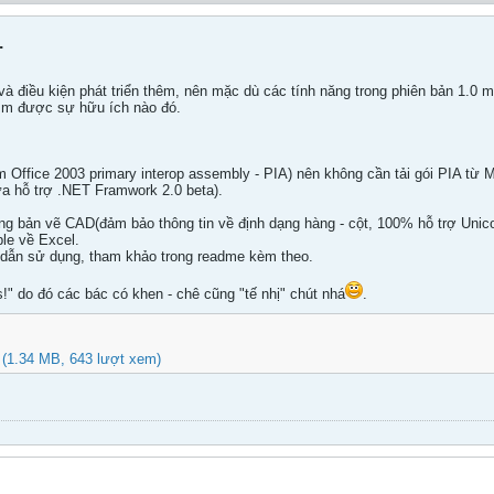
.
 và điều kiện phát triển thêm, nên mặc dù các tính năng trong phiên bản 1.
tìm được sự hữu ích nào đó.
èm Office 2003 primary interop assembly - PIA) nên không cần tải gói PIA từ 
a hỗ trợ .NET Framwork 2.0 beta).
ang bản vẽ CAD(đảm bảo thông tin về định dạng hàng - cột, 100% hỗ trợ Unic
le về Excel.
ng dẫn sử dụng, tham khảo trong readme kèm theo.
fs!" do đó các bác có khen - chê cũng "tế nhị" chút nhá
.
(1.34 MB, 643 lượt xem)