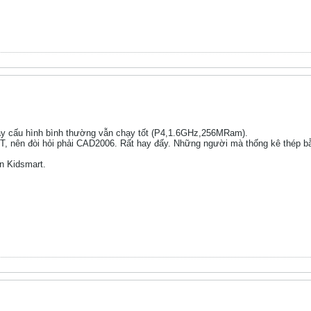
áy cấu hình bình thường vẫn chạy tốt (P4,1.6GHz,256MRam).
T, nên đòi hỏi phải CAD2006. Rất hay đấy. Những người mà thống kê thép b
n Kidsmart.