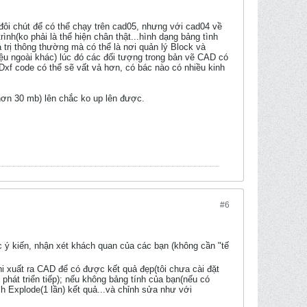
 đôi chút để có thể chạy trên cad05, nhưng với cad04 về
ình(ko phải là thể hiện chân thật...hình dạng bảng tình
 trị thông thường mà có thể là nơi quản lý Block và
iệu ngoài khác) lúc đó các đối tượng trong bản vẽ CAD có
 Dxf code có thể sẽ vất vả hơn, có bác nào có nhiều kinh
(hơn 30 mb) lên chắc ko up lên được.
#6
c ý kiến, nhận xét khách quan của các bạn (không cần "tế
khi xuất ra CAD để có được kết quả đẹp(tôi chưa cài đặt
 phát triển tiếp); nếu không bảng tính của bạn(nếu có
h Explode(1 lần) kết quả...và chỉnh sửa như với