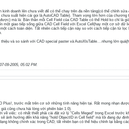
 kinh doanh lên chưa viết để có thể chay trên đa nền tảng(có thể chỉnh sửa
đó chưa suất hiện cái gọi là AutoCAD Table). Tham vọng lớn hơn của chương tr
ược) mà là: Bản thân mỗi Cell Field của CAD Table có thể Hold ko chỉ là giá
ến một giao tiếp sống giữa CAD Cell Field với Excel Cell(hay một cơ sở dữ l
một cách toàn diện. Tất nhiên cách tiếp cận này so với cách tiếp cận từ lọc
n.
ới thiệu và so sánh với CAD special paster và AutoXlsTable....nhưng lớn quá
07-09-2005, 05:02 PM
.
AD Plus!, trước mắt trên cơ sở những tính năng hiện tại. Rất mong nhạn đượ
giả cũng chưa hài lòng với phiên bản 1.0).
ời về việc: có nhất thiết phải cài đặt xử lý "Cells Meged" trong Excel trước 
ì sẽ ảnh hưởng đến khả năng "hold ObjectID in Cell field" mà tôi đang dự định
ạng không chính xác trong CAD, tất nhiên bạn có thể hiệu chỉnh lại bằng các