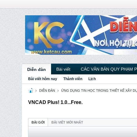
Bài viết
CÁC VĂN BẢN QUY PHẠM 
Diễn đàn
Bài viết hôm nay
Thành viên
Lịch
DIỄN ĐÀN
ỨNG DỤNG TIN HỌC TRONG THIẾT KẾ XÂY D
VNCAD Plus! 1.0...Free.
BÀI GỞI
BÀI VIẾT MỚI NHẤT