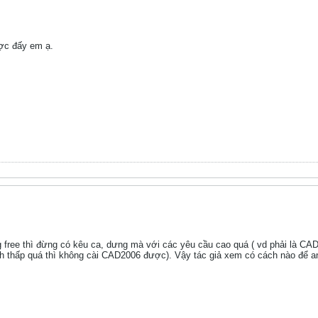
ợc đấy em ạ.
 free thì đừng có kêu ca, dưng mà với các yêu cầu cao quá ( vd phải là CAD2
nh thấp quá thì không cài CAD2006 được). Vậy tác giả xem có cách nào để