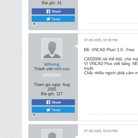
Bài gởi:
41
Share
Tweet
07-09-2005, 03:38 PM
Ðề: VNCAD Plus! 1.0...Free.
CAD2006 nói thế thôi, chứ m
Vì VNCAD Plus viết bằng .NE
kthung
tuyệt.
Thành viên tích cực
Chắc nhiều người phải cảm ơ
Tham gia ngày:
Aug
2005
Bài gởi:
117
Share
Tweet
07-09-2005, 04:53 PM