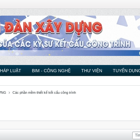
PHÁP LUẬT
BIM - CÔNG NGHỆ
THƯ VIỆN
TUYỂN DỤNG
ỰNG
Các phần mềm thiết kế kết cấu công trình