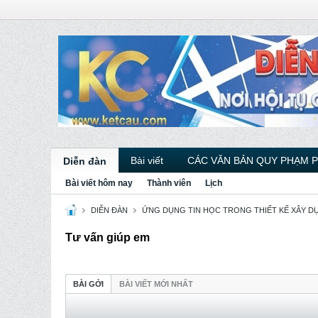
Bài viết
CÁC VĂN BẢN QUY PHẠM 
Diễn đàn
Bài viết hôm nay
Thành viên
Lịch
DIỄN ĐÀN
ỨNG DỤNG TIN HỌC TRONG THIẾT KẾ XÂY D
Tư vấn giúp em
BÀI GỞI
BÀI VIẾT MỚI NHẤT