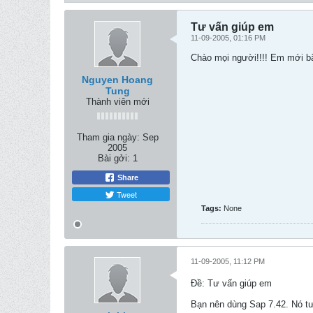
Tư vấn giúp em
11-09-2005, 01:16 PM
Chào mọi người!!!! Em mới bắt
Nguyen Hoang
Tung
Thành viên mới
Tham gia ngày:
Sep
2005
Bài gởi:
1
Share
Tweet
Tags:
None
11-09-2005, 11:12 PM
Ðề: Tư vấn giúp em
Bạn nên dùng Sap 7.42. Nó t