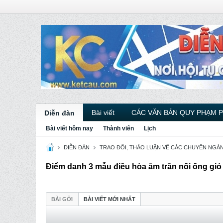
Bài viết
CÁC VĂN BẢN QUY PHẠM 
Diễn đàn
Bài viết hôm nay
Thành viên
Lịch
DIỄN ĐÀN
TRAO ĐỔI, THẢO LUẬN VỀ CÁC CHUYÊN NGÀ
Điểm danh 3 mẫu điều hòa âm trần nối ống gi
BÀI GỞI
BÀI VIẾT MỚI NHẤT