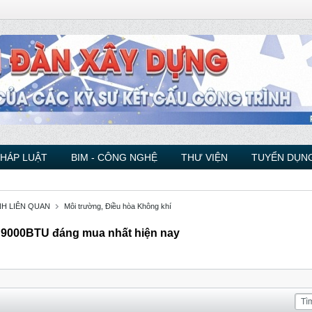
PHÁP LUẬT
BIM - CÔNG NGHỆ
THƯ VIỆN
TUYỂN DỤNG
NH LIÊN QUAN
Môi trường, Điều hòa Không khí
ó 9000BTU đáng mua nhất hiện nay