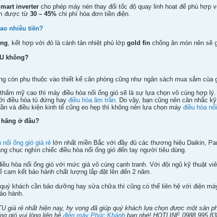
mart inverter
cho phép máy nén thay đổi tốc độ quay linh hoạt để phù hợp vớ
iệm được từ
30 – 45%
chi phí hóa đơn tiền điện.
bao nhiêu tiền?
ồng
, kết hợp với đó là cánh tản nhiệt phủ lớp
gold fin
chống ăn mòn nên sẽ g
TU không?
g còn phụ thuộc vào thiết kế căn phòng cũng như ngân sách mua sắm của g
h thẩm mỹ cao thì máy điều hòa nối ống gió sẽ là sự lựa chọn vô cùng hợp 
với điều hòa tủ đứng hay
điều hòa âm trần
. Do vậy, bạn cũng nên cân nhắc kỹ
ần và điều kiện kinh tế cũng eo hẹp thì không nên lựa chọn máy
điều hòa nối
 hãng ở đâu?
 nối ống gió giá rẻ
lớn nhất miền Bắc với đầy đủ các thương hiệu Daikin, P
g chục nghìn chiếc điều hòa nối ống gió đến tay người tiêu dùng.
iều hòa nối ống gió với mức giá vô cùng cạnh tranh. Với đội ngũ kỹ thuật 
ể cam kết bảo hành chất lượng lắp đặt lên đến 2 năm.
quý khách cần bảo dưỡng hay sửa chữa thì cũng có thể liên hệ với điện má
bảo hành.
BTU giá rẻ nhất hiện nay, hy vọng đã giúp quý khách lựa chọn được một sản 
ng gió vui lòng liên hệ
điện máy Phúc Khánh
bạn nhé! HOTLINE 0988.995.83