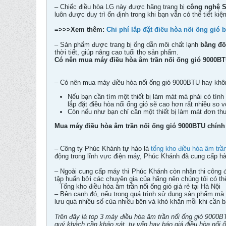
– Chiếc điều hòa LG này được hãng trang bị
công nghệ S
luôn được duy trì ổn định trong khi bạn vẫn có thể tiết k
=>>>Xem thêm:
Chi phí lắp đặt điều hòa nối ống gió 
– Sản phẩm được trang bị ống dẫn môi chất lạnh
bằng đ
thời tiết, giúp nâng cao tuổi thọ sản phẩm.
Có nên mua máy điều hòa âm trần nối ống gió 9000B
– Có nên mua máy điều hòa nối ống gió 9000BTU hay khôn
Nếu bạn cần tìm một thiết bị làm mát mà phải có tín
lắp đặt điều hòa nối ống gió sẽ cao hơn rất nhiều so 
Còn nếu như bạn chỉ cần một thiết bị làm mát đơn thu
Mua máy điều hòa âm trần nối ống gió 9000BTU chính
– Công ty Phúc Khánh tự hào là
tổng kho điều hòa âm trần
động trong lĩnh vực điện máy, Phúc Khánh đã cung cấp hàn
– Ngoài cung cấp máy thì Phúc Khánh còn nhận thi công đ
tập huấn bởi các chuyên gia của hãng nên chúng tôi có th
Tổng kho điều hòa âm trần nối ống gió giá rẻ tại Hà Nội
– Bên cạnh đó, nếu trong quá trình sử dụng sản phẩm mà 
lưu quá nhiều số của nhiều bên và khó khăn mỗi khi cần 
Trên đây là top 3 máy điều hòa âm trần nối ống gió 9000
quý khách cần khảo sát, tư vấn hay báo giá điều hòa nối ố