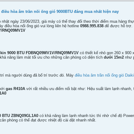
điều hòa âm trần nối ống gió 9000BTU đáng mua nhất hiện nay
nhật ngày 23/06/2023, giá máy có thể thay đổi theo thời điểm mua hàng th
 điều hòa nối ống gió vui lòng liên hệ hotline
0988.995.838
để được hỗ trợ.
1V/RNQ09MV1V
 Daikin 9000 BTU FDBNQ09MV1V/RNQ09MV1V
có thiết kế nhỏ gọn 260 x 900
 khả năng làm mát tối ưu cho những căn phòng có diện tích
dưới 15m2
như p
 trí mà người dùng đã bố trí trước đó. Máy
điều hòa âm trần nối ống gió Daik
 mới
gas R410A
với rất nhiều ưu điểm nổi bật như: Hiệu suất làm lạnh nhanh, t
L1A0
000 BTU ZBNQ09GL1A0
có khả năng làm lạnh nhanh tức thì nhờ chế độ Power
 căn phòng có thể đạt được nhiệt độ cài đặt nhanh nhất.