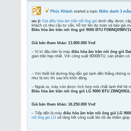
Phúc Khánh
started a topic
Điểm danh 3 mẫu 
ưu ý:
Giá điều hòa âm trần nối ống gió
dưới đây được cập 
khách có nhu cầu tư vấn, hỗ trợ lên dự toán và báo giá máy
Điều hòa âm trần nối ống gió 9000 BTU FDBNQ09MV
Giá bán tham khảo: 13.800.000 Vnđ
– Vị trí đầu tiên là máy
điều hòa âm trần nối ống gió
gian trần hẹp nhất. Với công suất 9000BTU, sản phẩm có
– Với thiết kế đường ống dẫn gió lạnh đến thẳng những vị
như là tức thì sau khi khởi động.
– Ngoài ra, máy còn được tích hợp môi chất lạnh thế hệ
Điều hòa âm trần nối ống gió LG 9000 BTU ZBNQ09G
Giá bán tham khảo: 18.250.000 Vnđ
– Tiếp đến là máy
điều hòa âm trần nối ống gió LG 9
nối ống gió LG
sẽ tăng hết công suất lên tối đa nhằm giúp