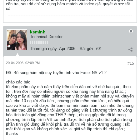
cần tra, sau đó chỉ sử dụng hàm match và index giải quyết được tất
cả.
ksminh
Technical Director
Tham gia ngày:
Apr 2006
Bài gởi:
701
20-04-2006, 02:09 PM
#15
Ðề: Bổ sung hàm nội suy tuyến tính vào Excel NS v1.2
chào các bác
tôi đọc phần này mà cảm thấy trên diễn đàn có vẽ chê bai quá ; theo
tôi ; trên đời này có nhiều người có khả năng này khả năng khác ;
không mấy ai hoàn thiện ;shinzchan viết phần mềm nội suy và khuyến
mãi cho 10 người đầu tiên ; nhưng phần mềm nào lớn ; có hiệu quả
cao và khó ai viết dược thì bạn mới nên buôn bán ; còn nhỏ thì chúng
ta nên trao đổi là tốt rồi. tôi đang cố gắng viết 1 chương trình tự động
hóa tính toán gió động cho THÁP thép ; nhưng gặp rắc rối là trong
chương trình lập trình VB có tính được tích phân cho tích phân trong
phần tính gió động để khỏi phải tra đồ thị về hệ số tương quang ; rất
mất thời gian và không chính xác. ai giỏi về lập trình thì chỉ giáo ;
thanks