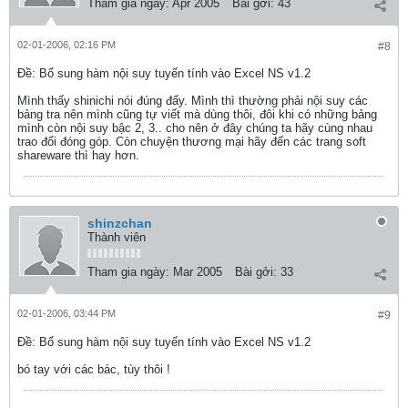
Tham gia ngày:
Apr 2005
Bài gởi:
43
02-01-2006, 02:16 PM
#8
Ðề: Bổ sung hàm nội suy tuyến tính vào Excel NS v1.2
Mình thấy shinichi nói đúng đấy. Mình thì thường phải nội suy các
bảng tra nên mình cũng tự viết mà dùng thôi, đôi khi có những bảng
mình còn nội suy bậc 2, 3.. cho nên ở đây chúng ta hãy cùng nhau
trao đổi đóng góp. Còn chuyện thương mại hãy đến các trang soft
shareware thì hay hơn.
shinzchan
Thành viên
Tham gia ngày:
Mar 2005
Bài gởi:
33
02-01-2006, 03:44 PM
#9
Ðề: Bổ sung hàm nội suy tuyến tính vào Excel NS v1.2
bó tay với các bác, tùy thôi !