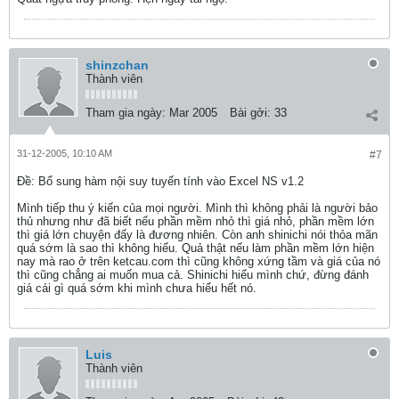
shinzchan
Thành viên
Tham gia ngày:
Mar 2005
Bài gởi:
33
31-12-2005, 10:10 AM
#7
Ðề: Bổ sung hàm nội suy tuyến tính vào Excel NS v1.2
Mình tiếp thu ý kiến của mọi người. Mình thì không phải là người bảo
thủ nhưng như đã biết nếu phần mềm nhỏ thì giá nhỏ, phần mềm lớn
thì giá lớn chuyện đấy là đương nhiên. Còn anh shinichi nói thỏa mãn
quá sớm là sao thì không hiểu. Quả thật nếu làm phần mềm lớn hiện
nay mà rao ở trên ketcau.com thì cũng không xứng tầm và giá của nó
thì cũng chẳng ai muốn mua cả. Shinichi hiểu mình chứ, đừng đánh
giá cái gì quá sớm khi mình chưa hiểu hết nó.
Luis
Thành viên