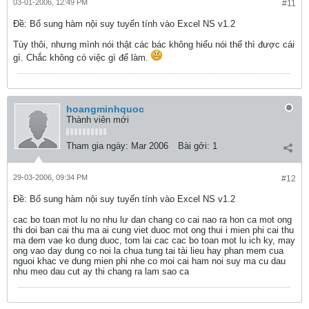
03-01-2006, 12:49 PM
#11
Ðề: Bổ sung hàm nội suy tuyến tính vào Excel NS v1.2
Tùy thôi, nhưng mình nói thật các bác không hiểu nói thế thì được cái
gì. Chắc không có việc gì để làm.
hoangminhquoc
Thành viên mới
Tham gia ngày:
Mar 2006
Bài gởi:
1
29-03-2006, 09:34 PM
#12
Ðề: Bổ sung hàm nội suy tuyến tính vào Excel NS v1.2
cac bo toan mot lu no nhu lư dan chang co cai nao ra hon ca mot ong
thi doi ban cai thu ma ai cung viet duoc mot ong thui i mien phi cai thu
ma dem vae ko dung duoc, tom lai cac cac bo toan mot lu ich ky, may
ong vao day dung co noi la chua tung tai tài lieu hay phan mem cua
nguoi khac ve dung mien phi nhe co moi cai ham noi suy ma cu dau
nhu meo dau cut ay thi chang ra lam sao ca