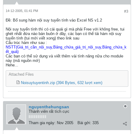
14-12-2005, 01:41 PM
#3
Ðề: Bổ sung hàm nội suy tuyến tính vào Excel NS v1.2
Nội suy tuyến tính thì có cái quái gì mà phải Free với không free, tui
ghét nhất đứa nào bán buôn ở đây, các bạn có thể tải hàm nội suy
tuyến tính (tui mới viết xong) theo link sau
Cấu trúc hàm như sau :
NSTT(Giá_trị_cần_nội_suy,Bảng_chứa_giá_trị_nội_suy,Bảng_chứa_k
ết_quả)
Các bạn có thể sử dụng và viết thêm vài tính năng nữa cho module
này (mã nguồn mở)
Hehe...
Attached Files
Noisuytuyentinh.zip
(394 Bytes, 632 lượt xem)
nguyenthehungsan
Thành viên rất tích cực
Tham gia ngày:
Nov 2005
Bài gởi:
335