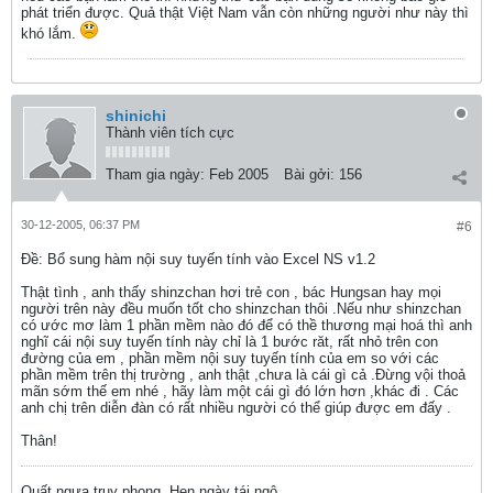
phát triển được. Quả thật Việt Nam vẫn còn những người như này thì
khó lắm.
shinichi
Thành viên tích cực
Tham gia ngày:
Feb 2005
Bài gởi:
156
30-12-2005, 06:37 PM
#6
Ðề: Bổ sung hàm nội suy tuyến tính vào Excel NS v1.2
Thật tình , anh thấy shinzchan hơi trẻ con , bác Hungsan hay mọi
người trên này đều muốn tốt cho shinzchan thôi .Nếu như shinzchan
có ước mơ làm 1 phần mềm nào đó để có thề thương mại hoá thì anh
nghĩ cái nội suy tuyến tính này chỉ là 1 bước răt, rất nhỏ trên con
đường của em , phần mềm nội suy tuyến tính của em so với các
phần mềm trên thị trường , anh thật ,chưa là cái gì cả .Đừng vội thoả
mãn sớm thế em nhé , hãy làm một cái gì đó lớn hơn ,khác đi . Các
anh chị trên diễn đàn có rất nhiều người có thể giúp được em đấy .
Thân!
Quất ngựa truy phong. Hẹn ngày tái ngộ.