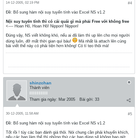
14-12-2005, 02:19 PM
#4
Ðề: Bổ sung hàm nội suy tuyến tính vào Excel NS v1.2
Nội suy tuyến tính thì có cái quái gì mà phải Free với không free
<---- Hoan Hô, Hoan Hô! Nippon! Nippon!
Đúng vậy, NS viết không khó, nếu ai đã làm thì up lên cho mọi người
dùng luôn, đỡ mất thời gian quí báu!
Mà nhất là attach lên cùng
bài viết thế này có phải tiện hơn không! Có tí tẹo thôi mà!
shinzchan
Thành viên
Tham gia ngày:
Mar 2005
Bài gởi:
33
30-12-2005, 11:58 AM
#5
Ðề: Bổ sung hàm nội suy tuyến tính vào Excel NS v1.2
Tốt rồi ! tùy các bạn đánh giá thôi. Nói chung cần phải khuyến khích,
nếu các bạn làm thế thì những thứ các bạn dùng sẽ không bao giờ