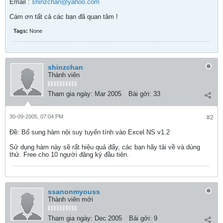
Email :
shinzchan@yahoo.com
Cám ơn tất cả các bạn đã quan tâm !
Tags:
None
shinzchan
Thành viên
Tham gia ngày:
Mar 2005
Bài gởi:
33
30-09-2005, 07:04 PM
#2
Ðề: Bổ sung hàm nội suy tuyến tính vào Excel NS v1.2
Sử dụng hàm này sẽ rất hiệu quả đấy, các bạn hãy tải về và dùng
thử. Free cho 10 người đăng ký đầu tiên.
ssanonmyouss
Thành viên mới
Tham gia ngày:
Dec 2005
Bài gởi:
9