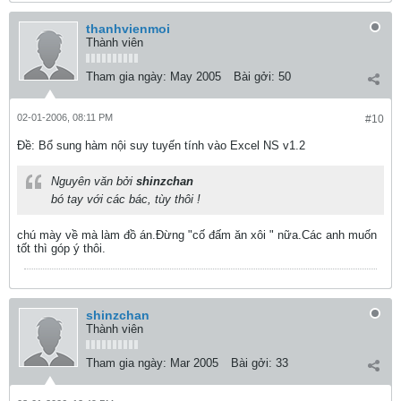
thanhvienmoi
Thành viên
Tham gia ngày:
May 2005
Bài gởi:
50
02-01-2006, 08:11 PM
#10
Ðề: Bổ sung hàm nội suy tuyến tính vào Excel NS v1.2
Nguyên văn bởi
shinzchan
bó tay với các bác, tùy thôi !
chú mày về mà làm đồ án.Đừng "cố đấm ăn xôi " nữa.Các anh muốn
tốt thì góp ý thôi.
shinzchan
Thành viên
Tham gia ngày:
Mar 2005
Bài gởi:
33