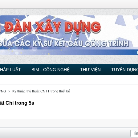
PHÁP LUẬT
BIM - CÔNG NGHỆ
THƯ VIỆN
TUYỂN DỤNG
ỰNG
Kỹ thuật, thủ thuật CNTT trong thiết kế
t Chỉ trong 5s