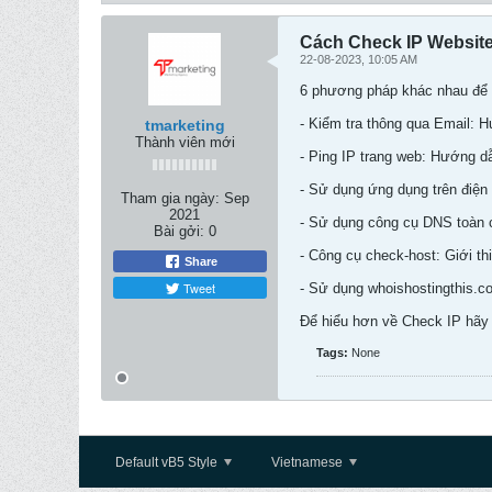
Cách Check IP Website
22-08-2023, 10:05 AM
6 phương pháp khác nhau để k
- Kiểm tra thông qua Email: 
tmarketing
Thành viên mới
- Ping IP trang web: Hướng dẫ
- Sử dụng ứng dụng trên điện t
Tham gia ngày:
Sep
2021
- Sử dụng công cụ DNS toàn c
Bài gởi:
0
- Công cụ check-host: Giới th
Share
Tweet
- Sử dụng whoishostingthis.c
Để hiểu hơn về Check IP hã
Tags:
None
Default vB5 Style
Vietnamese