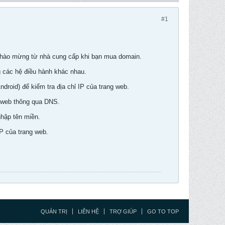
#1
l chào mừng từ nhà cung cấp khi bạn mua domain.
g các hệ điều hành khác nhau.
ndroid) để kiểm tra địa chỉ IP của trang web.
g web thông qua DNS.
nhập tên miền.
P của trang web.
QUẢN TRỊ
LIÊN HỆ
TRỢ GIÚP
GO TO TOP