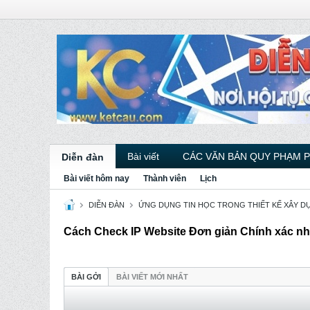
Bài viết
CÁC VĂN BẢN QUY PHẠM 
Diễn đàn
Bài viết hôm nay
Thành viên
Lịch
DIỄN ĐÀN
ỨNG DỤNG TIN HỌC TRONG THIẾT KẾ XÂY D
Cách Check IP Website Đơn giản Chính xác nhấ
BÀI GỞI
BÀI VIẾT MỚI NHẤT