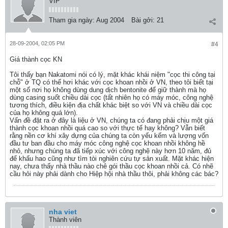
VIP
Tham gia ngày:
Aug 2004
Bài gởi:
21
28-09-2004, 02:05 PM
#4
Giá thành cọc KN
Tôi thấy bạn Nakatomi nói có lý, mặt khác khái niệm "cọc thi công tại
chỗ" ở TQ có thể hơi khác với cọc khoan nhồi ở VN, theo tôi biết tại
một số nơi họ không dùng dung dịch bentonite để giữ thành mà họ
dùng casing suốt chiều dài cọc (tất nhiên họ có máy móc, công nghệ
tương thích, điều kiện địa chất khác biệt so với VN và chiều dài cọc
của họ không quá lớn).
Vấn đề đặt ra ở đây là liệu ở VN, chúng ta có đang phải chịu một giá
thành cọc khoan nhồi quá cao so với thực tế hay không? Vẫn biết
rằng nền cơ khí xây dựng của chúng ta còn yếu kếm và lượng vốn
đầu tư ban đầu cho máy móc công nghệ cọc khoan nhồi không hề
nhỏ, nhưng chúng ta đã tiếp xúc với công nghệ này hơn 10 năm, đủ
để khấu hao cũng như tìm tòi nghiên cứu tự sản xuất. Mặt khác hiện
nay, chưa thấy nhà thầu nào chê gói thầu cọc khoan nhồi cả. Có nhẽ
cầu hỏi này phải dành cho Hiệp hội nhà thầu thôi, phải không các bác?
nha viet
Thành viên