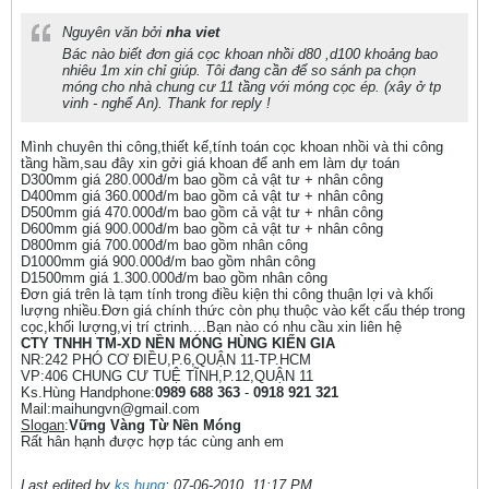
Nguyên văn bởi
nha viet
Bác nào biết đơn giá cọc khoan nhồi d80 ,d100 khoảng bao
nhiêu 1m xin chỉ giúp. Tôi đang cần để so sánh pa chọn
móng cho nhà chung cư 11 tầng với móng cọc ép. (xây ở tp
vinh - nghể An). Thank for reply !
Mình chuyên thi công,thiết kế,tính toán cọc khoan nhồi và thi công
tầng hầm,sau đây xin gởi giá khoan để anh em làm dự toán
D300mm giá 280.000đ/m bao gồm cả vật tư + nhân công
D400mm giá 360.000đ/m bao gồm cả vật tư + nhân công
D500mm giá 470.000đ/m bao gồm cả vật tư + nhân công
D600mm giá 900.000đ/m bao gồm cả vật tư + nhân công
D800mm giá 700.000đ/m bao gồm nhân công
D1000mm giá 900.000đ/m bao gồm nhân công
D1500mm giá 1.300.000đ/m bao gồm nhân công
Đơn giá trên là tạm tính trong điều kiện thi công thuận lợi và khối
lượng nhiều.Đơn giá chính thức còn phụ thuộc vào kết cấu thép trong
cọc,khối lượng,vị trí ctrinh....Bạn nào có nhu cầu xin liên hệ
CTY TNHH TM-XD NỀN MÓNG HÙNG KIẾN GIA
NR:242 PHÓ CƠ ĐIỀU,P.6,QUẬN 11-TP.HCM
VP:406 CHUNG CƯ TUỆ TĨNH,P.12,QUẬN 11
Ks.Hùng Handphone:
0989 688 363
-
0918 921 321
Mail:maihungvn@gmail.com
Slogan
:
Vững Vàng Từ Nền Móng
Rất hân hạnh được hợp tác cùng anh em
Last edited by
ks.hung
;
07-06-2010, 11:17 PM
.