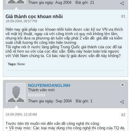
Tham gia ngày:
Aug 2004
Bài gởi:
21
Giá thành cọc khoan nhồi
#1
18-09-2004, 06:57 PM
Hiện nay giải pháp cọc khoan nhồi luôn được các kỹ sư VN ưa thích
về mặt kỹ thuật, ngay cả với công trình có quy mô không lớn lắm,
nhưng khi đưa ra phương án luôn vấp phải 2 vấn đề: giá đắt và kiểm
soát chất lượng thi công trên hiện trường.
Tôi nghe nói ở nước láng giềng Trung Quốc giá thành của cọc đổ tại
chỗ rẻ hơn so với của cọc đúc sẵn. Điều này hoàn toàn trái ngược
với Việt Nam chúng ta. Có bác nào lý giải được vấn đề này không?
Tags:
None
NGUYENHOANGLINH
Thành viên mới
Tham gia ngày:
Sep 2004
Bài gởi:
1
19-09-2004, 12:18 AM
#2
Trước tiên tôi muốn nói đến vấn đề công nghệ thi công:
+ Về máy móc: Các loại máy dùng cho công nghệ thi công của TQ đa