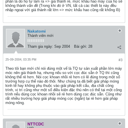
phần là do họ tự làm ra => giá thành rẻ, mức khấu hao máy của họ sẽ
không thành vấn đề (Trong khi đó ở VN, tất cả các thiết bị này đều
nhập ngoại với giá thành rất lớn => mức khấu hao cũng rất khổng lồ)
Nakatomi
Thành viên mới
Tham gia ngày:
Sep 2004
Bài gởi:
28
25-09-2004, 03:35 PM
#3
Theo tôi bạn mới chỉ nói đúng một vế là TQ tự sản xuất phần lớn máy
móc nên giá thành hạ, nhưng nếu so với cọc đúc sẵn ở TQ thì cũng
không thể rẻ hơn. Nói cọc khoan nhồi rẻ hơn có lẽ đúng trong một số
trường hợp cụ thể nào đó thôi. Như chúng ta đã biết giải pháp móng
kinh tế hay không phụ thuộc vào giải pháp kết cấu, địa chất công
trình, vị trí cũng như một số điều kiện đặc thù nên có thể tại một công
trình nếu dùng cọc khoan nhồi sẽ rẻ hơn dùng cọc đúc sẵn. Cũng như
rất nhiều trường hợp giải pháp móng cọc (ngắn) lại rẻ hơn giải pháp
móng nông.
NTTCDC