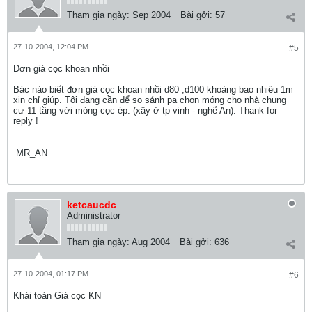
Tham gia ngày:
Sep 2004
Bài gởi:
57
27-10-2004, 12:04 PM
#5
Đơn giá cọc khoan nhồi
Bác nào biết đơn giá cọc khoan nhồi d80 ,d100 khoảng bao nhiêu 1m
xin chỉ giúp. Tôi đang cần để so sánh pa chọn móng cho nhà chung
cư 11 tầng với móng cọc ép. (xây ở tp vinh - nghể An). Thank for
reply !
MR_AN
ketcaucdc
Administrator
Tham gia ngày:
Aug 2004
Bài gởi:
636
27-10-2004, 01:17 PM
#6
Khái toán Giá cọc KN