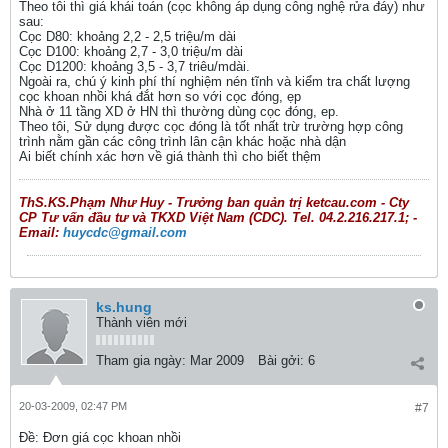
Theo tôi thì giá khái toán (cọc không áp dụng công nghệ rửa đáy) như
sau:
Cọc D80: khoảng 2,2 - 2,5 triệu/m dài
Cọc D100: khoảng 2,7 - 3,0 triệu/m dài
Cọc D1200: khoảng 3,5 - 3,7 triêu/mdài.
Ngoài ra, chú ý kinh phí thí nghiệm nén tĩnh và kiểm tra chất lượng
cọc khoan nhồi khá đắt hơn so với cọc đóng, ẹp
Nhà ở 11 tầng XD ở HN thì thường dùng cọc đóng, ep.
Theo tôi, Sử dụng được cọc đóng là tốt nhất trừ trường hợp công
trình nằm gần các công trình lân cận khác hoặc nhà dận
Ai biết chính xác hơn về giá thành thì cho biết thệm
ThS.KS.Phạm Như Huy - Trưởng ban quản trị ketcau.com - Cty
CP Tư vấn đầu tư và TKXD Việt Nam (CDC). Tel. 04.2.216.217.1; -
Email:
huycdc@gmail.com
ks.hung
Thành viên mới
Tham gia ngày:
Mar 2009
Bài gởi:
6
20-03-2009, 02:47 PM
#7
Ðề: Đơn giá cọc khoan nhồi