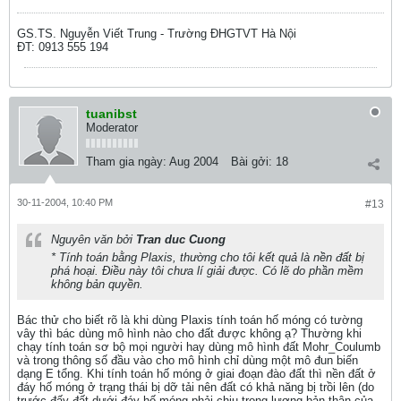
GS.TS. Nguyễn Viết Trung - Trường ĐHGTVT Hà Nội
ĐT: 0913 555 194
tuanibst
Moderator
Tham gia ngày:
Aug 2004
Bài gởi:
18
30-11-2004, 10:40 PM
#13
Nguyên văn bởi
Tran duc Cuong
* Tính toán bằng Plaxis, thường cho tôi kết quả là nền đất bị
phá hoại. Điều này tôi chưa lí giải được. Có lẽ do phần mềm
không bản quyền.
Bác thử cho biết rõ là khi dùng Plaxis tính toán hố móng có tường
vây thì bác dùng mô hình nào cho đất được không ạ? Thường khi
chạy tính toán sơ bộ mọi người hay dùng mô hình đất Mohr_Coulumb
và trong thông số đầu vào cho mô hình chỉ dùng một mô đun biến
dạng E tổng. Khi tính toán hố móng ở giai đoạn đào đất thì nền đất ở
đáy hố móng ở trạng thái bị dỡ tải nên đất có khả năng bị trồi lên (do
trước đấy đất dưới đáy hố móng phải chịu trọng lượng bản thân của