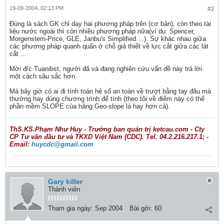
19-09-2004, 02:13 PM
#2
Đúng là sách GK chỉ dạy hai phương pháp trên (cơ bản), còn theo tài
liệu nước ngoài thì còn nhiều phương pháp nữa(ví dụ: Spencer,
Morgenstern-Price, GLE, Janbu's Simplified ...). Sự khác nhau giữa
các phương pháp quanh quẩn ở chỗ giả thiết về lực cắt giữa các lát
cắt ...
Mời đ/c Tuanibst, người đã và đang nghiên cứu vấn đề này trả lời
một cách sâu sắc hơn.
Mà bây giờ có ai đi tính toán hệ số an toàn về trượt bằng tay đâu mà
thường hay dùng chương trình để tính (theo tôi về điểm này có thể
phần mềm SLOPE của hãng Geo-slope là hay hơn cả).
ThS.KS.Phạm Như Huy - Trưởng ban quản trị ketcau.com - Cty
CP Tư vấn đầu tư và TKXD Việt Nam (CDC). Tel. 04.2.216.217.1; -
Email:
huycdc@gmail.com
Gary killer
Thành viên
Tham gia ngày:
Sep 2004
Bài gởi:
60