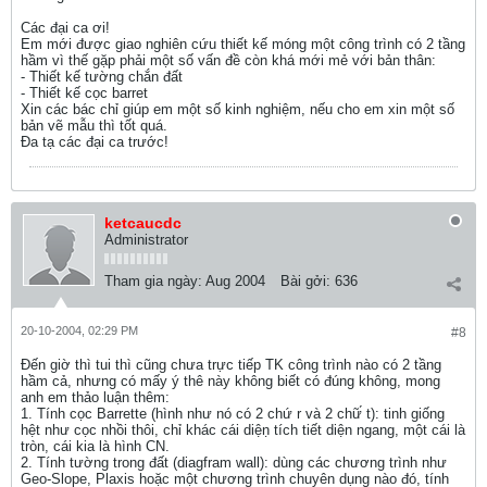
Các đại ca ơi!
Em mới được giao nghiên cứu thiết kế móng một công trình có 2 tầng
hầm vì thế gặp phải một số vấn đề còn khá mới mẻ với bản thân:
- Thiết kế tường chắn đất
- Thiết kế cọc barret
Xin các bác chỉ giúp em một số kinh nghiệm, nếu cho em xin một số
bản vẽ mẫu thì tốt quá.
Đa tạ các đại ca trước!
ketcaucdc
Administrator
Tham gia ngày:
Aug 2004
Bài gởi:
636
20-10-2004, 02:29 PM
#8
Đến giờ thì tui thì cũng chưa trực tiếp TK công trình nào có 2 tầng
hầm cả, nhưng có mấy ý thê này không biết có đúng không, mong
anh em thảo luận thêm:
1. Tính cọc Barrette (hình như nó có 2 chứ r và 2 chữ́ t): tinh giống
hệt như cọc nhồi thôi, chỉ khác cái diệṇ tích tiết diện ngang, một cái là
tròn, cái kia là hình CN.
2. Tính tường trong đất (diagfram wall): dùng các chương trình như
Geo-Slope, Plaxis hoặc một chương trình chuyên dụng nào đó, tính