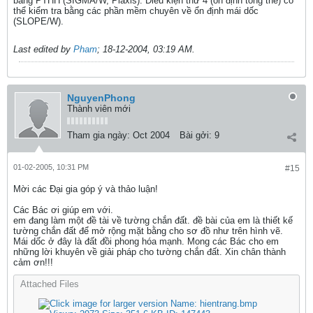
bằng PTHH (SIGMA/W, Plaxis). Điều kiện thứ 4 (ổn định tổng thể) có
thể kiểm tra bằng các phần mềm chuyên về ổn định mái dốc
(SLOPE/W).
Last edited by
Pham
;
18-12-2004, 03:19 AM
.
NguyenPhong
Thành viên mới
Tham gia ngày:
Oct 2004
Bài gởi:
9
01-02-2005, 10:31 PM
#15
Mời các Đại gia góp ý và thảo luận!
Các Bác ơi giúp em với.
em đang làm một đề tài về tường chắn đất. đề bài của em là thiết kế
tường chắn đất để mở rộng mặt bằng cho sơ đồ như trên hình vẽ.
Mái dốc ở đây là đất đồi phong hóa mạnh. Mong các Bác cho em
những lời khuyên về giải pháp cho tường chắn đất. Xin chân thành
cảm ơn!!!
Attached Files