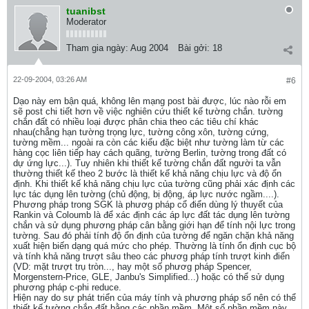
tuanibst
Moderator
Tham gia ngày:
Aug 2004
Bài gởi:
18
22-09-2004, 03:26 AM
#6
Dạo này em bận quá, không lên mạng post bài được, lúc nào rỗi em
sẽ post chi tiết hơn về việc nghiên cứu thiết kế tường chắn. tường
chắn đất có nhiều loại được phân chia theo các tiêu chí khác
nhau(chẳng hạn tường trọng lực, tường công xôn, tường cứng,
tường mềm... ngoài ra còn các kiểu đặc biệt như tường làm từ các
hàng cọc liên tiếp hay cách quãng, tường Berlin, tường trong đất có
dự ứng lực...). Tuy nhiên khi thiết kế tường chắn đất người ta vẫn
thường thiết kế theo 2 bước là thiết kế khả năng chịu lực và độ ổn
định. Khi thiết kế khả năng chịu lực của tường cũng phải xác định các
lực tác dụng lên tường (chủ động, bị động, áp lực nước ngầm....).
Phương pháp trong SGK là phươg pháp cổ điển dùng lý thuyết của
Rankin và Coloumb là để xác định các áp lực đất tác dụng lên tường
chắn và sử dụng phương pháp cân bằng giới hạn để tính nội lực trong
tường. Sau đó phải tính độ ổn định của tường để ngăn chặn khả năng
xuất hiện biến dạng quá mức cho phép. Thường là tính ổn định cục bộ
và tính khả năng trượt sâu theo các phươg pháp tính trượt kinh điển
(VD: mặt trượt trụ tròn..., hay một số phươg pháp Spencer,
Morgenstern-Price, GLE, Janbu's Simplified...) hoặc có thể sử dụng
phương pháp c-phi reduce.
Hiện nay do sự phát triển của máy tính và phương pháp số nên có thể
thiết kế tường chắn đất bằng các phần mềm. Một số phần mềm này