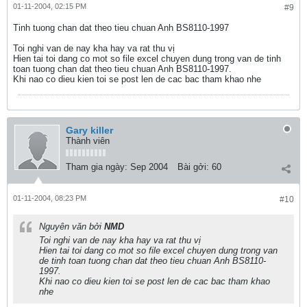
01-11-2004, 02:15 PM
#9
Tinh tuong chan dat theo tieu chuan Anh BS8110-1997
Toi nghi van de nay kha hay va rat thu vị
Hien tai toi dang co mot so file excel chuyen dung trong van de tinh
toan tuong chan dat theo tieu chuan Anh BS8110-1997.
Khi nao co dieu kien toi se post len de cac bac tham khao nhe
Gary killer
Thành viên
Tham gia ngày:
Sep 2004
Bài gởi:
60
01-11-2004, 08:23 PM
#10
Nguyên văn bởi
NMD
Toi nghi van de nay kha hay va rat thu vị
Hien tai toi dang co mot so file excel chuyen dung trong van
de tinh toan tuong chan dat theo tieu chuan Anh BS8110-
1997.
Khi nao co dieu kien toi se post len de cac bac tham khao
nhe