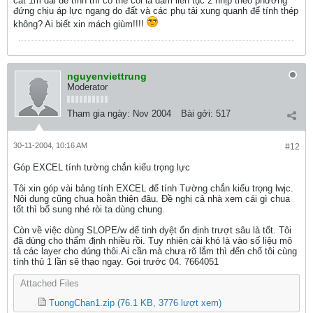
cắt 1m dài để tính thì có thể coi là dầm liên tục 2 nhịp theo phương
đứng chịu áp lực ngang do đất và các phụ tải xung quanh để tính thép
không? Ai biết xin mách giùm!!!!
nguyenviettrung
Moderator
Tham gia ngày:
Nov 2004
Bài gởi:
517
30-11-2004, 10:16 AM
#12
Góp EXCEL tính tường chắn kiểu trọng lực
Tôi xin góp vài bảng tính EXCEL để tính Tường chắn kiểu trọng lwjc.
Nội dung cũng chua hoằn thiện đâu. Đề nghị cả nhà xem cái gì chua
tốt thì bổ sung nhé ròi ta dùng chung.
Còn về việc dùng SLOPE/w để tinh dyệt ổn định trượt sâu là tốt. Tôi
đã dùng cho thẩm định nhiều rồi. Tuy nhiên cài khó là vào số liệu mô
tả các layer cho đúng thôi.Ai cần mà chưa rõ lắm thì đến chổ tôi cùng
tính thủ 1 lần sẽ thạo ngay. Gọi trước 04. 7664051
Attached Files
TuongChan1.zip
(76.1 KB, 3776 lượt xem)