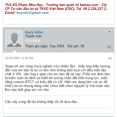
ThS.KS.Phạm Như Huy - Trưởng ban quản trị ketcau.com - Cty
CP Tư vấn đầu tư và TKXD Việt Nam (CDC). Tel. 04.2.216.217.1; -
Email:
huycdc@gmail.com
Gary killer
Thành viên
Tham gia ngày:
Sep 2004
Bài gởi:
60
20-09-2004, 11:52 PM
#5
Slope thì em cũng chưa nghiên cứu nhiều lắm , thấy ông thầy hướng
dẫn của em bảo là nó có làm như không phù hợp với điều kiện địa
chất ở VN , nên ông ý giao cho em làm đề tài này. Phần em định làm
là kiểm toán ổn định và thiết kế tường chắn đất kiểu trọng lực, kiểu
hẫng conson BTCT và kiểu đất có cốt. Hiện em đang làm cái sơ đồ
khối của nó nhưng đang mắc chưa biết chọn nguyên lý tính toán nào.
Bro nào biết giúp em với nhe
Cầu xây xong đã lâu không thấy tôi về đưa dâu....