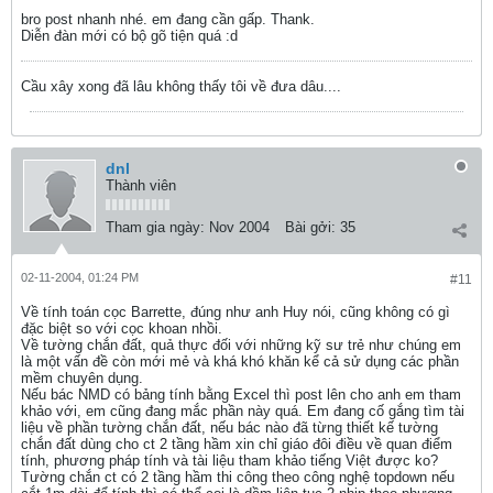
bro post nhanh nhé. em đang cần gấp. Thank.
Diễn đàn mới có bộ gõ tiện quá :d
Cầu xây xong đã lâu không thấy tôi về đưa dâu....
dnl
Thành viên
Tham gia ngày:
Nov 2004
Bài gởi:
35
02-11-2004, 01:24 PM
#11
Về tính toán cọc Barrette, đúng như anh Huy nói, cũng không có gì
đặc biệt so với cọc khoan nhồi.
Về tường chắn đất, quả thực đối với những kỹ sư trẻ như chúng em
là một vấn đề còn mới mẻ và khá khó khăn kể cả sử dụng các phần
mềm chuyên dụng.
Nếu bác NMD có bảng tính bằng Excel thì post lên cho anh em tham
khảo với, em cũng đang mắc phần này quá. Em đang cố gắng tìm tài
liệu về phần tường chắn đất, nếu bác nào đã từng thiết kế tường
chắn đất dùng cho ct 2 tầng hầm xin chỉ giáo đôi điều về quan điểm
tính, phương pháp tính và tài liệu tham khảo tiếng Việt được ko?
Tường chắn ct có 2 tầng hầm thi công theo công nghệ topdown nếu