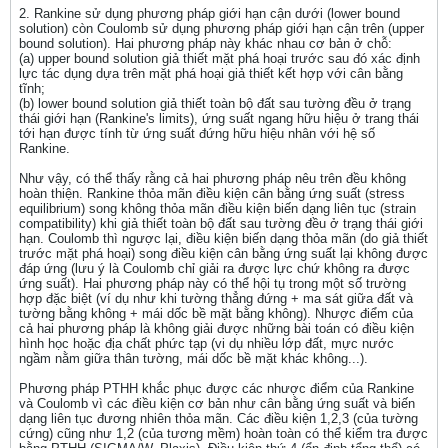
2. Rankine sử dụng phương pháp giới hạn cận dưới (lower bound
solution) còn Coulomb sử dụng phương pháp giới hạn cận trên (upper
bound solution). Hai phương pháp này khác nhau cơ bản ở chỗ:
(a) upper bound solution giả thiết mặt phá hoại trước sau đó xác định
lực tác dụng dựa trên mặt phá hoại giả thiết kết hợp với cân bằng
tĩnh;
(b) lower bound solution giả thiết toàn bộ đất sau tường đều ở trạng
thái giới hạn (Rankine's limits), ứng suất ngang hữu hiệu ở trang thái
tới hạn được tính từ ứng suất đứng hữu hiệu nhân với hệ số
Rankine.
Như vậy, có thể thấy rằng cả hai phương pháp nêu trên đều không
hoàn thiện. Rankine thỏa mãn điều kiện cân bằng ứng suất (stress
equilibrium) song không thỏa mãn điều kiện biến dạng liên tục (strain
compatibility) khi giả thiết toàn bộ đất sau tường đều ở trạng thái giới
hạn. Coulomb thì ngược lại, điều kiện biến dạng thỏa mãn (do giả thiết
trước mặt phá hoại) song điều kiện cân bằng ứng suất lại không được
đáp ứng (lưu ý là Coulomb chỉ giải ra được lực chứ không ra được
ứng suất). Hai phương pháp này có thể hội tụ trong một số trường
hợp đặc biệt (ví dụ như khi tường thẳng đứng + ma sát giữa đất và
tường bằng không + mái dốc bề mặt bằng không). Nhược điểm của
cả hai phương pháp là không giải được những bài toán có điều kiện
hình học hoặc địa chất phức tạp (vi dụ nhiều lớp đất, mực nước
ngầm nằm giữa thân tường, mái dốc bề mặt khác không...).
Phương pháp PTHH khắc phục được các nhược điểm của Rankine
và Coulomb vì các điều kiện cơ bản như cân bằng ứng suất và biến
dạng liên tục đương nhiên thỏa mãn. Các điều kiện 1,2,3 (của tường
cứng) cũng như 1,2 (của tương mềm) hoàn toàn có thể kiểm tra được