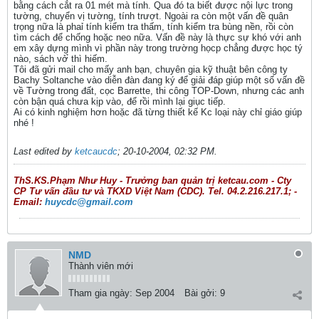
bằng cách cắt ra 01 mét mà tính. Qua đó ta biết được nội lực trong
tường, chuyển vị tường, tính trượt. Ngoài ra còn một vấn đề quân
trọng nữa là phaỉ tính kiểm tra thấm, tính kiểm tra bùng nền, rồi còn
tìm cách để chống hoặc neo nữa. Vấn đề này là thực sự khó với anh
em xây dựng mình vì phần này trong trường họcp chẳng được học tý
nào, sách vở̉ thì hiếm.
Tôi đã gửi mail cho mấy anh bạn, chuyên gia kỹ thuật bên công ty
Bachy Soltanche vào diễn đàn đang ký để giải đáp giúp một số vấn đề
về Tường trong đất, cọc Barrette, thi công TOP-Down, nhưng các anh
còn bận quá chưa kịp vào, để rồi mình lại giục tiếp.
Ai có kinh nghiệm hơn hoặc đã từng thiết kế Kc loại này chỉ giáo giúp
nhé !
Last edited by
ketcaucdc
;
20-10-2004, 02:32 PM
.
ThS.KS.Phạm Như Huy - Trưởng ban quản trị ketcau.com - Cty
CP Tư vấn đầu tư và TKXD Việt Nam (CDC). Tel. 04.2.216.217.1; -
Email:
huycdc@gmail.com
NMD
Thành viên mới
Tham gia ngày:
Sep 2004
Bài gởi:
9