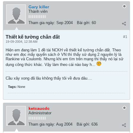
Gary killer
Thành viên
Tham gia ngày:
Sep 2004
Bài gởi:
60
Thiết kế tường chắn đất
#1
19-09-2004, 12:38 AM
Hiện em đang làm 1 đề tài NCKH về thiết kế tường chắn đất. Theo
như em đọc mấy quyển sách ở VN thì thấy sử dụng 2 nguyên lý là
Rankine và Coulomb. Nhưng khi em tìm trên mạng thi thấy nó lại sử
dụng công thức khác. Vậy làm theo cái nào bay h...
Cầu xây xong đã lâu không thấy tôi về đưa dâu....
Tags:
None
ketcaucdc
Administrator
Tham gia ngày:
Aug 2004
Bài gởi:
636