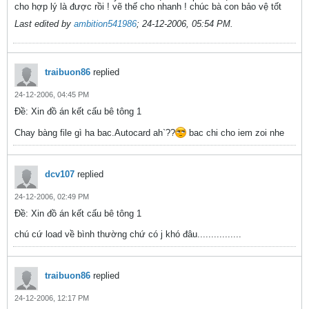
cho hợp lý là được rồi ! vẽ thế cho nhanh ! chúc bà con bảo vệ tốt
Last edited by
ambition541986
;
24-12-2006, 05:54 PM
.
traibuon86
replied
24-12-2006, 04:45 PM
Ðề: Xin đồ án kết cấu bê tông 1
Chay bàng file gì ha bac.Autocard ah`??
bac chi cho iem zoi nhe
dcv107
replied
24-12-2006, 02:49 PM
Ðề: Xin đồ án kết cấu bê tông 1
chú cứ load về bình thường chứ có j khó đâu................
traibuon86
replied
24-12-2006, 12:17 PM