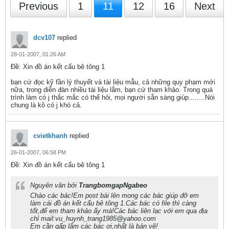
Previous
1
11
12
16
Next
dcv107
replied
28-01-2007, 01:26 AM
Ðề: Xin đồ án kết cấu bê tông 1
bạn cứ đọc kỹ fần lý thuyết và tài liệu mẫu, cả những quy phạm mới
nữa, trong diễn đàn nhiều tài liệu lắm, bạn cứ tham khảo. Trong quá
trình làm có j thắc mắc có thể hỏi, mọi người sẵn sàng giúp........Nói
chung là kô có j khó cả.
cvietkhanh
replied
26-01-2007, 06:58 PM
Ðề: Xin đồ án kết cấu bê tông 1
Nguyên văn bởi
TrangbomgapNgabeo
Chào các bác!Em post bài lên mong các bác giúp đỡ em
làm cái đồ án kết cấu bê tông 1.Các bác có file thì càng
tốt,để em tham khảo ấy mà!Các bác liên lạc với em qua địa
chỉ mail:vu_huynh_trang1985@yahoo.com
Em cần gấp lắm các bác ơi,nhất là bản vẽ!