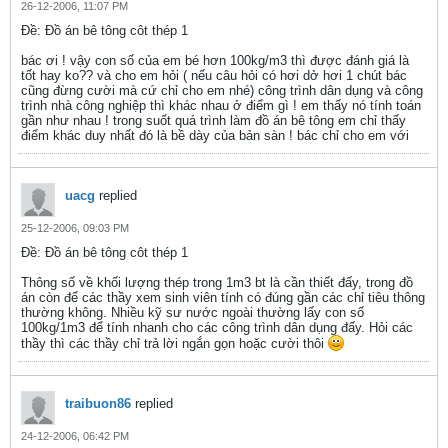
26-12-2006, 11:07 PM
Ðề: Đồ án bê tông côt thép 1
bác ơi ! vậy con số của em bé hơn 100kg/m3 thì được đánh giá là
tốt hay ko?? và cho em hỏi ( nếu câu hỏi có hơi dở hơi 1 chút bác
cũng đừng cười mà cứ chỉ cho em nhé) công trình dân dụng và công
trình nhà công nghiệp thì khác nhau ở điểm gì ! em thấy nó tính toán
gần như nhau ! trong suốt quá trình làm đồ án bê tông em chỉ thấy
điểm khác duy nhất đó là bề dày của bản sàn ! bác chỉ cho em với
uacg
replied
25-12-2006, 09:03 PM
Ðề: Đồ án bê tông côt thép 1
Thông số về khối lượng thép trong 1m3 bt là cần thiết đấy, trong đồ
án còn để các thầy xem sinh viên tính có đúng gần các chỉ tiêu thông
thường không. Nhiều kỹ sư nước ngoài thường lấy con số
100kg/1m3 để tính nhanh cho các công trình dân dụng đấy. Hỏi các
thầy thì các thầy chỉ trả lời ngắn gọn hoặc cười thôi
traibuon86
replied
24-12-2006, 06:42 PM