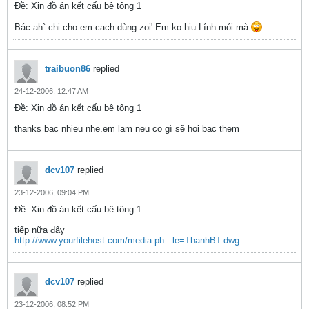
Ðề: Xin đồ án kết cấu bê tông 1
Bác ah`.chi cho em cach dùng zoi'.Em ko hiu.Lính mói mà
traibuon86
replied
24-12-2006, 12:47 AM
Ðề: Xin đồ án kết cấu bê tông 1
thanks bac nhieu nhe.em lam neu co gì sẽ hoi bac them
dcv107
replied
23-12-2006, 09:04 PM
Ðề: Xin đồ án kết cấu bê tông 1
tiếp nữa đây
http://www.yourfilehost.com/media.ph...le=ThanhBT.dwg
dcv107
replied
23-12-2006, 08:52 PM