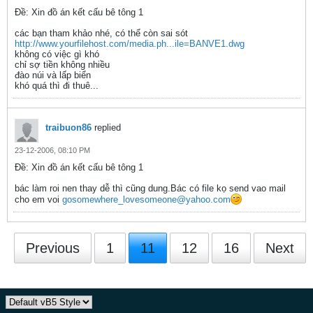
Ðề: Xin đồ án kết cấu bê tông 1
các bạn tham khảo nhé, có thể còn sai sót
http://www.yourfilehost.com/media.ph...ile=BANVE1.dwg
không có việc gì khó
chỉ sợ tiền không nhiều
đào núi và lấp biển
khó quá thì đi thuê...
traibuon86
replied
23-12-2006, 08:10 PM
Ðề: Xin đồ án kết cấu bê tông 1
bác làm roi nen thay dễ thì cũng dung.Bác có file kọ send vao mail
cho em voi
gosomewhere_lovesomeone@yahoo.com
Previous
1
11
12
16
Next