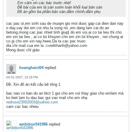
Em cảm ơn các bác trước nhé!
Đề bài của em là:sàn sườn toàn khối loại bản sàn
Đồ án gồm ba phần:bản sàn,dầm chính,dầm phụ
cac pac oi,em sinh sau de muopn gio moi duoc gap cai dien dan nay
o day,vay doi em coi nhu la song roi ,em dang lam cai do an
betong,mong cac pac nhiet tinh giup[ do em voi,ai co tai lieu thi cho
em xin tai lieu , ai co loi khuyen cho em xin loi khuyen , noi chung ai
co gi cho em xin nay,heee.Da ta cac pac truoc
dia chi mail cua em la :cvietkhanh@yahoo.com
Mong duoc chỉ giáo
hoanghaict04
replied
04-01-2007, 10:18 PM
Ðề: Xin đồ án kết cấu bê tông 1
bac nao co ban do an btct 1 gui cho em voi thay giao cho emlam mà
ko biet lam tu dau bac gui vao mail cho em nhạ
redrose23002003@yahoo.com
cam cac bac nhieu
ambition541986
replied