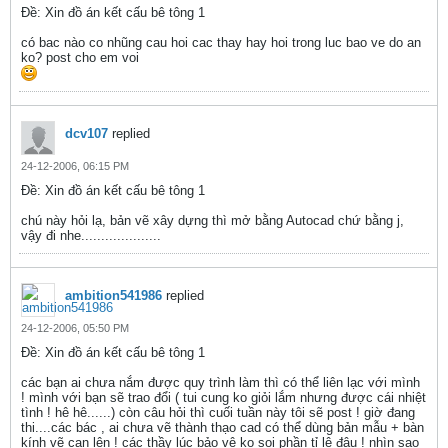
Ðề: Xin đồ án kết cấu bê tông 1
có bac nào co nhũng cau hoi cac thay hay hoi trong luc bao ve do an
ko? post cho em voi
dcv107
replied
24-12-2006, 06:15 PM
Ðề: Xin đồ án kết cấu bê tông 1
chú này hỏi lạ, bản vẽ xây dựng thì mở bằng Autocad chứ bằng j,
vậy đi nhe....................
ambition541986
replied
24-12-2006, 05:50 PM
Ðề: Xin đồ án kết cấu bê tông 1
các bạn ai chưa nắm được quy trình làm thì có thể liên lạc với mình
! mình với bạn sẽ trao đổi ( tui cung ko giỏi lắm nhưng được cái nhiệt
tình ! hê hê......) còn câu hỏi thì cuối tuần này tôi sẽ post ! giờ đang
thi....các bác , ai chưa vẽ thành thạo cad có thể dùng bản mẫu + bàn
kính vẽ can lên ! các thầy lúc bảo vệ ko soi phần tỉ lệ đâu ! nhìn sao