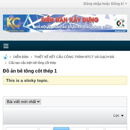
Đăng nhập hoặc Đăng kí
DIỄN ĐÀN
THIẾT KẾ KẾT CẤU CÔNG TRÌNH BTCT VÀ GẠCH ĐÁ
Cấu tạo cấu kiện bê tông cốt thép
Đồ án bê tông côt thép 1
This is a sticky topic.
Lọc