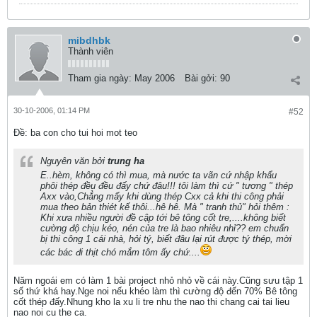
mibdhbk
Thành viên
Tham gia ngày:
May 2006
Bài gởi:
90
30-10-2006, 01:14 PM
#52
Ðề: ba con cho tui hoi mot teo
Nguyên văn bởi
trung ha
E..hèm, không có thì mua, mà nước ta vãn cứ nhập khẩu
phôi thép đều đều đấy chứ đâu!!! tôi làm thì cứ " tương " thép
Axx vào,Chẳng mấy khi dùng thép Cxx cả khi thi công phải
mua theo bản thiét kế thôi...hê hê. Mà " tranh thủ" hỏi thêm :
Khi xưa nhiều người đề cập tới bê tông cốt tre,....không biết
cường độ chịu kéo, nén của tre là bao nhiêu nhỉ?? em chuẩn
bị thi công 1 cái nhà, hỏi tý, biết đâu lại rút được tý thép, mời
các bác đi thịt chó mắm tôm ấy chứ....
Năm ngoái em có làm 1 bài project nhỏ nhỏ về cái này.Cũng sưu tập 1
số thứ khá hay.Nge noi nếu khéo làm thì cường độ đến 70% Bê tông
cốt thép đấy.Nhung kho la xu li tre nhu the nao thi chang cai tai lieu
nao noi cu the ca.