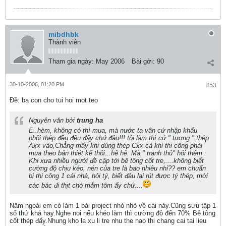
mibdhbk
Thành viên
Tham gia ngày:
May 2006
Bài gởi:
90
30-10-2006, 01:20 PM
#53
Ðề: ba con cho tui hoi mot teo
Nguyên văn bởi
trung ha
E..hèm, không có thì mua, mà nước ta vãn cứ nhập khẩu
phôi thép đều đều đấy chứ đâu!!! tôi làm thì cứ " tương " thép
Axx vào,Chẳng mấy khi dùng thép Cxx cả khi thi công phải
mua theo bản thiét kế thôi...hê hê. Mà " tranh thủ" hỏi thêm :
Khi xưa nhiều người đề cập tới bê tông cốt tre,....không biết
cường độ chịu kéo, nén của tre là bao nhiêu nhỉ?? em chuẩn
bị thi công 1 cái nhà, hỏi tý, biết đâu lại rút được tý thép, mời
các bác đi thịt chó mắm tôm ấy chứ....
Năm ngoái em có làm 1 bài project nhỏ nhỏ về cái này.Cũng sưu tập 1
số thứ khá hay.Nghe noi nếu khéo làm thì cường độ đến 70% Bê tông
cốt thép đấy.Nhung kho la xu li tre nhu the nao thi chang cai tai lieu