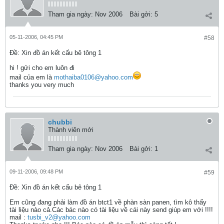
Tham gia ngày:
Nov 2006
Bài gởi:
5
05-11-2006, 04:45 PM
#58
Ðề: Xin đồ án kết cấu bê tông 1
hi ! gửi cho em luôn đi
mail của em là
mothaiba0106@yahoo.com
thanks you very much
chubbi
Thành viên mới
Tham gia ngày:
Nov 2006
Bài gởi:
1
09-11-2006, 09:48 PM
#59
Ðề: Xin đồ án kết cấu bê tông 1
Em cũng đang phải làm đồ án btct1 về phàn sàn panen, tìm kô thấy
tài liệu nào cả.Các bác nào có tài liệu về cái này send giúp em với !!!!
mail :
tusbi_v2@yahoo.com