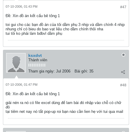
07-10-2006, 01:43 PM
#47
Ðề: Xin đồ án kết cấu bê tông 1
toi gui cho các bạn đồ án của tôi dầm phụ 3 nhịp và dầm chính 4 nhịp
nhung chỉ có bieu do bao vạt liệu cho dầm chính thôi nha
tui tôi ko phải làm bdbvl dầm phụ
ksxdvt
Thành viên
Tham gia ngày:
Jul 2006
Bài gởi:
35
07-10-2006, 01:47 PM
#48
Ðề: Xin đồ án kết cấu bê tông 1
giải nén ra nó có file excel dùng để lam bài đó nhập vào chỗ có chữ
đỏ
tại tiêm net nay nó tắt pop-up roi bạn nào cần lien hẹ với tui qua mail