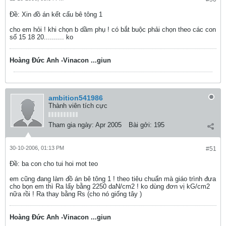
Ðề: Xin đồ án kết cấu bê tông 1
cho em hỏi ! khi chọn b dầm phụ ! có bắt buộc phải chọn theo các con
số 15 18 20.......... ko
Hoàng Đức Anh -Vinacon ...giun
ambition541986
Thành viên tích cực
Tham gia ngày:
Apr 2005
Bài gởi:
195
30-10-2006, 01:13 PM
#51
Ðề: ba con cho tui hoi mot teo
em cũng đang làm đồ án bê tông 1 ! theo tiêu chuẩn mà giáo trình đưa
cho bọn em thì Ra lấy bằng 2250 daN/cm2 ! ko dùng đơn vị kG/cm2
nữa rồi ! Ra thay bằng Rs (cho nó giống tây )
Hoàng Đức Anh -Vinacon ...giun