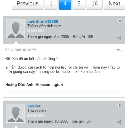
Previous
1
4
5
16
Next
ambition541986
Thành viên tích cực
Tham gia ngày:
Apr 2005
Bài gởi:
195
07-10-2006, 01:02 PM
#46
Ðề: Xin đồ án kết cấu bê tông 1
ai nắm được cái cách tổ hợp nội lực rồi chỉ tôi với ! hôm nay thầy tôi
mới giảng cái này ! nhưng cứ lơ ma lơ mơ ! ko hiểu lắm
Hoàng Đức Anh -Vinacon ...giun
ksxdvt
Thành viên
Tham gia ngày:
Jul 2006
Bài gởi:
35