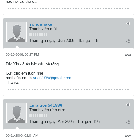
nao noi cu the ca.
solidsnake
Thành viên mới
Tham gia ngày:
Jun 2006
Bài gởi:
18
30-10-2006, 05:27 PM
#54
Ðề: Xin đồ án kết cấu bê tông 1
Gừi cho em luôn nhe
mail của em là
yugi2005@gmail.com
Thanks
ambition541986
Thành viên tích cực
Tham gia ngày:
Apr 2005
Bài gởi:
195
03-11-2006, 02:04 AM
#55