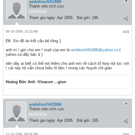
ambition541986
Thành viên tích cực
Tham gia ngày:
Apr 2005
Bài gởi:
195
08-10-2006, 10:22 AM
#49
Ðề: Xin đồ án kết cấu bê tông 1
anh ơi ! gửi cho em ! mail của em là
ambition541986@yahoo.ca
(
yahoo.ca đấy bác à )
tiên đây ai biết có thể nói thêm cho anh em về cách tổ hợp nội lực với
! cái này tôi vẫn chưa hiểu rõ lắm ! mong các huynh chỉ giáo
Hoàng Đức Anh -Vinacon ...giun
ambition541986
Thành viên tích cực
Tham gia ngày:
Apr 2005
Bài gởi:
195
11-10-2006, 08:04 PM
#50