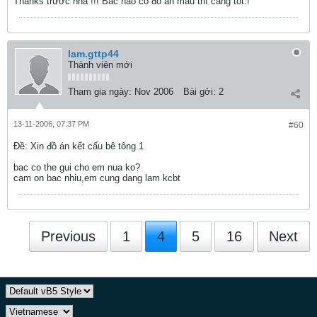
Thanks trước nha !!! Bác nào có đồ án mẫu thì càng tốt.!
lam.gttp44
Thành viên mới
Tham gia ngày:
Nov 2006
Bài gởi:
2
13-11-2006, 07:37 PM
#60
Ðề: Xin đồ án kết cấu bê tông 1
bac co the gui cho em nua ko?
cam on bac nhiu,em cung dang lam kcbt
Previous
1
4
5
16
Next