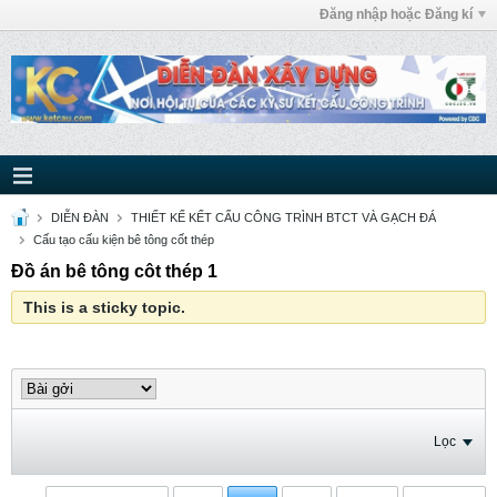
Đăng nhập hoặc Đăng kí
DIỄN ĐÀN
THIẾT KẾ KẾT CẤU CÔNG TRÌNH BTCT VÀ GẠCH ĐÁ
Cấu tạo cấu kiện bê tông cốt thép
Đồ án bê tông côt thép 1
This is a sticky topic.
Lọc