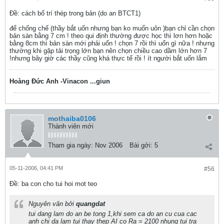
Ðề: cách bố trí thép trong bản (do an BTCT1)
để chống chế (thầy bắt uốn nhưng bạn ko muốn uôn )bạn chỉ cần chọn
bản sàn bằng 7 cm ! theo qui định thường được học thì lơn hơn hoặc
bằng 8cm thì bản sàn mới phải uốn ! chọn 7 rồi thì uốn gì nữa ! nhưng
thường khi gặp tải trọng lớn bạn nên chọn chiều cao dầm lớn hơn 7
!nhưng bây giờ các thầy cũng khá thực tế rồi ! ít người bắt uốn lắm
Hoàng Đức Anh -Vinacon ...giun
mothaiba0106
Thành viên mới
Tham gia ngày:
Nov 2006
Bài gởi:
5
05-11-2006, 04:41 PM
#56
Ðề: ba con cho tui hoi mot teo
Nguyên văn bởi
quangdat
tui dang lam do an be tong 1,khi sem ca do an cu cua cac
anh chi da lam tui thay thep AI co Ra = 2100 nhung tui tra