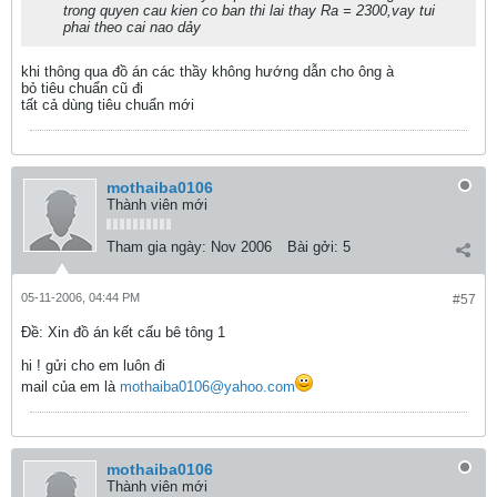
trong quyen cau kien co ban thi lai thay Ra = 2300,vay tui
phai theo cai nao dảy
khi thông qua đồ án các thầy không hướng dẫn cho ông à
bỏ tiêu chuẩn cũ đi
tất cả dùng tiêu chuẩn mới
mothaiba0106
Thành viên mới
Tham gia ngày:
Nov 2006
Bài gởi:
5
05-11-2006, 04:44 PM
#57
Ðề: Xin đồ án kết cấu bê tông 1
hi ! gửi cho em luôn đi
mail của em là
mothaiba0106@yahoo.com
mothaiba0106
Thành viên mới