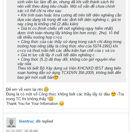
sinh viên lúc làm đồ án, nhưng đã khi viết thành sách thì
nên viết theo đúng tiêu chuẩn. Một số vấn đề chưa chính
xác có thể chỉ ra như sau:
+ Khi tính toán hoặc ktra cường độ trên tiết diện nghiêng cần
dựa vào dạng tải trọng để xác định tiết diện nghiêng c, giá trị
này cũng bị khống chế (2 điều kiện)
+ Giá trị co (hình chiếu vết nứt nghiêng nguy hiểm nhất)
được tính toán nhưng lấy không lớn hơn min(c, 2ho). Vì thế
rất nhiều trường hợp c>co
+ Công thức của các thầy sử dụng trong sách chỉ đúng trong
trường hợp riêng (đây là công thức như của 5574-1991) khi
c=co và thoả mãn hết các điều kiện hạn chế của c và co
+ Giá trị lực cắt lấy ở cuối tiết diện nghiêng c
+ Công thức (5.2) đã thay đổi, không còn giữ nguyên như
vậy nữa ..
Theo tôi biết Bộ Xây dựng và Viện KHCNXD IBST đang biên
soạn hướng dẫn sử dụng TCXDVN 356-2005, không biết đến
bao giờ mới xuất bản
.
Để em về xem lại ntn
Đúng là có một số Công thức không biết các thầy lấy từ đâu
-Tra
trong TC thi không thấy !
Thank You for Your Infomation
kientruc_db
replied
01-10-2007, 08:38 AM