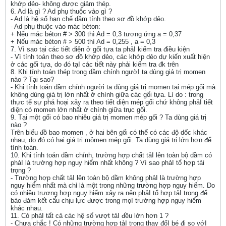
khớp dẻo- không được giảm thép.
6. Ad là gì ? Ad phụ thuộc vào gì ?
- Ad là hệ số hạn chế dầm tính theo sơ đồ khớp dẻo.
- Ad phụ thuộc vào mác béton:
+ Nếu mác béton # > 300 thì Ad = 0,3 tương ứng a = 0,37
+ Nếu mác béton # > 500 thì Ad = 0,255 , a = 0,3
7. Vì sao tại các tiết diện ở gối tựa ta phảI kiểm tra điều kiện
- Vì tính toán theo sơ đồ khớp dẻo, các khớp dẻo dự kiến xuất hiện
ở các gối tựa, do đó tạI các tiết này phải kiểm tra đk trên
8. Khi tính toán thép trong dầm chính ngườI ta dùng giá trị momen
nào ? Tại sao?
- Khi tính toán dầm chính người ta dùng giá trị momen tại mép gối mà
không dùng giá trị lớn nhất ở chính giữa các gối tựa. Lí do : trong
thực tế sự phá hoại xảy ra theo tiết diện mép gối chứ không phảI tiết
diện có momen lớn nhất ở chính giữa trục gối.
9. Tại một gối có bao nhiêu giá trị momen mép gối ? Ta dùng giá trị
nào ?
Trên biểu đồ bao momen , ở hai bên gối có thể có các độ dốc khác
nhau, do đó có hai giá trị mômen mép gối. Ta dùng giá trị lớn hơn để
tính toán.
10. Khi tính toán dầm chính, trường hợp chất tảI lên toàn bộ dầm có
phảI là trường hợp nguy hiểm nhất không ? Vì sao phảI tổ hợp tải
trọng ?
- Trường hợp chất tảI lên toàn bộ dầm không phảI là trường hợp
nguy hiểm nhất mà chỉ là một trong những trường hợp nguy hiểm. Do
có nhiều trương hợp nguy hiểm xảy ra nên phảI tổ hợp tảI trọng để
bảo đảm kết cấu chịu lực được trong mọI trường hợp nguy hiểm
khác nhau.
11. Có phảI tất cả các hệ số vượt tảI đều lớn hơn 1 ?
- Chưa chắc ! Có những trường hợp tảI trọng thay đổI bé đi so vớI