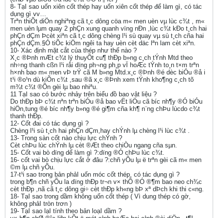
8- TạI sao uốn xiên cốt thép hay uốn xiên cốt thép để làm gì, có tác
dụng gì vv…
Trªn thiÕt diÖn nghiªng cã t¸c dông cöa m« men uèn vµ lùc c¾t , m«
men uèn lµm quay 2 phÇn xung quanh vïng nÐn ,lùc c¾t kÐo t¸ch hai
phÇn dÇm Þcèt xiªn cã t¸c dông chèng l¹i sù quay vµ sù t¸ch cña hai
phÇn dÇm.§Ó tiÕc kiÖm ng­êi ta hay uèn cèt däc lªn lam cèt xiªn.
10- Xác định mặt cắt của thép như thế nào ?
X¸c ®Þnh mÆt c¾t lý thuyÕt cu¶ thÐp b»ng c¸ch tÝnh Mtd theo
nh÷ng thanh cßn l¹i råi dïng ph­¬ng ph¸p vÏ hoÆc tÝnh to¸n t×m trªn
h×nh bao m« men vÞ trÝ cã M b»ng Mtd.x¸c ®Þnh ®é dèc biÓu ®å i
t¹i ®o¹n dù kiÕn c¾t ,sau ®ã x¸c ®Þnh xem tÝnh kho¶ng c¸ch tõ
m¾t c¾t ®Õn gèi lµ bao nhiªu.
11 TạI sao có bước nhảy trên biểu đồ bao vật liệu ?
Do thÐp bÞ c¾t nªn trªn biÓu ®å bao vËt liÖu cã b­íc nh¶y ®Ó biÓu
hiÖn,tung ®é b­íc nh¶y b»ng ®é gi¶m cña kh¶ n¨ng chÞu lùcdo c¾t
thanh thÐp.
12- Cốt đai có tác dụng gì ?
Chèng l¹i sù t¸ch hai phÇn dÇm,hay chÝnh lµ chèng l¹i lùc c¾t .
13- Trong sàn cốt nào chịu lực chÝnh ?
Cèt chÞu lùc chÝnh lµ cèt ®Æt theo chiÒu ngang cña sµn.
15- Cốt vai bò dïng dể làm gì ?:dïng ®Ó chÞu lùc c¾t.
16- cốt vai bò chịu lực cắt ở đâu ?:chñ yÕu lµ ë trªn gèi cã m« men
©m lµ chñ yÕu.
17-t¹i sao trong bản phảI uốn móc cốt thép, có tác dụng gì ?
trong b¶n chñ yÕu la dïng thÐp tr¬n v× thÕ ®Ó ®¶m bao neo ch¾c
cèt thÐp ,nã cã t¸c dông gi÷ cèt thÐp kh«ng bÞ xª dÞch khi thi c«ng.
18- TạI sao trong dầm không uốn cốt thép ( Vì dung thép có gờ,
không phảI tròn trơn )
19- TạI sao lạI tính theo bản loạI dầm ?