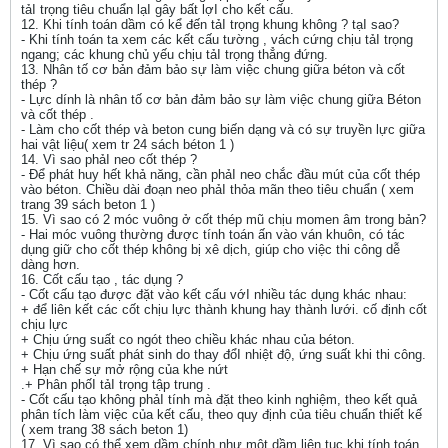
tảI trọng tiêu chuẩn lạI gây bất lợI cho kết cấu.
12. Khi tính toán dầm có kể đến tảI trọng khung không ? tạI sao?
- Khi tính toán ta xem các kết cấu tường , vách cứng chịu tảI trọng
ngang; các khung chủ yếu chịu tảI trọng thẳng đứng.
13. Nhân tố cơ bản đảm bảo sự làm việc chung giữa béton và cốt
thép ?
- Lực dính là nhân tố cơ bản đảm bảo sự làm việc chung giữa Béton
và cốt thép .
- Làm cho cốt thép và beton cung biến dạng và có sự truyền lực giữa
hai vật liệu( xem tr 24 sách béton 1 )
14. Vì sao phảI neo cốt thép ?
- Để phát huy hết khả năng, cần phảI neo chắc đầu mút của cốt thép
vào béton. Chiều dài đoạn neo phảI thỏa mãn theo tiêu chuẩn ( xem
trang 39 sách beton 1 )
15. Vì sao có 2 móc vuông ở cốt thép mũ chịu momen âm trong bản?
- Hai móc vuông thường được tính toán ấn vào ván khuôn, có tác
dụng giữ cho cốt thép không bị xê dịch, giúp cho việc thi công dễ
dàng hơn.
16. Cốt cấu tạo , tác dụng ?
- Cốt cấu tạo được đặt vào kết cấu vớI nhiều tác dụng khác nhau:
+ để liên kết các cốt chịu lực thành khung hay thành lưới. cố định cốt
chịu lực
+ Chịu ứng suất co ngót theo chiều khác nhau của béton.
+ Chịu ứng suất phát sinh do thay đổI nhiệt độ, ứng suất khi thi công.
+ Hạn chế sự mở rộng của khe nứt
.+ Phân phốI tảI trọng tập trung .
- Cốt cấu tạo không phảI tính mà đặt theo kinh nghiệm, theo kết quả
phân tích làm việc của kết cấu, theo quy định của tiêu chuẩn thiết kế
( xem trang 38 sách beton 1)
17. Vì sao có thể xem dầm chính như một dầm liên tục khi tính toán