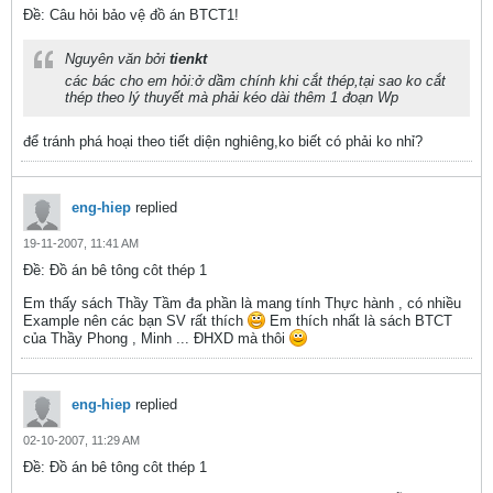
Ðề: Câu hỏi bảo vệ đồ án BTCT1!
Nguyên văn bởi
tienkt
các bác cho em hỏi:ở dầm chính khi cắt thép,tại sao ko cắt
thép theo lý thuyết mà phải kéo dài thêm 1 đoạn Wp
để tránh phá hoại theo tiết diện nghiêng,ko biết có phải ko nhỉ?
eng-hiep
replied
19-11-2007, 11:41 AM
Ðề: Đồ án bê tông côt thép 1
Em thấy sách Thầy Tầm đa phần là mang tính Thực hành , có nhiều
Example nên các bạn SV rất thích
Em thích nhất là sách BTCT
của Thầy Phong , Minh ... ĐHXD mà thôi
eng-hiep
replied
02-10-2007, 11:29 AM
Ðề: Đồ án bê tông côt thép 1