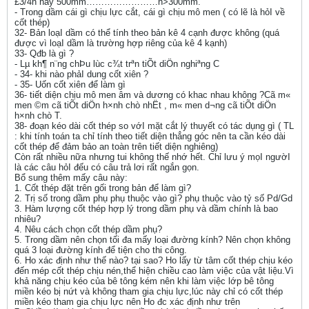
£3/4h hay 500mm……………………h>300mm.
- Trong dầm cái gì chịu lực cắt, cái gì chịu mô men ( có lẽ là hỏI về
cốt thép)
32- Bản loạI dầm có thể tính theo bản kê 4 cạnh được không (quá
được vì loạI dầm là trường hợp riêng của kê 4 kạnh)
33- Qđb là gì ?
- Lµ kh¶ n¨ng chÞu lùc c¾t trªn tiÕt diÖn nghiªng C
- 34- khi nào phảI dung cốt xiên ?
- 35- Uốn cốt xiên để làm gì
36- tiết diện chịu mô men âm và dương có khac nhau không ?Cã m«
men ©m cã tiÕt diÖn h×nh chò nhËt , m« men d­¬ng cã tiÕt diÖn
h×nh chò T.
38- đoạn kéo dài cốt thép so vớI mặt cắt lý thuyết có tác dụng gì ( TL
: khi tính toán ta chỉ tính theo tiết diện thẳng góc nên ta cần kéo dài
cốt thép để đảm bảo an toàn trên tiết diện nghiêng)
Còn rất nhiều nữa nhưng tui không thế nhớ hết. Chỉ lưu ý mọI ngườI
là các câu hỏI đếu có câu trả lơi rất ngắn gọn.
Bổ sung thêm mấy câu này:
1. Cốt thép đặt trên gối trong bản để làm gì?
2. Trị số trong dầm phụ phụ thuộc vào gì? phụ thuộc vào tỷ số Pd/Gd
3. Hàm lượng cốt thép hợp lý trong dầm phụ và dầm chính là bao
nhiêu?
4. Nêu cách chọn cốt thép dầm phụ?
5. Trong dầm nên chọn tối đa mấy loại đường kính? Nên chọn không
quá 3 loại đường kính để tiện cho thi công.
6. Ho xác định như thế nào? tại sao? Ho lấy từ tâm cốt thép chịu kéo
đến mép cốt thép chịu nén,thể hiện chiều cao làm việc của vật liệu.Vì
khả năng chịu kéo của bê tông kém nên khi làm việc lớp bê tông
miền kéo bị nứt và không tham gia chịu lực,lúc này chỉ có cốt thép
miền kéo tham gia chịu lực nên Ho đc xác định như trên