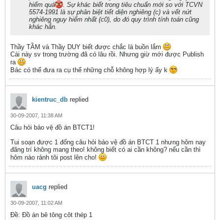
hiểm quá
. Sự khác biết trong tiêu chuẩn mới so với TCVN
5574-1991 là sự phân biệt tiết diện nghiêng (c) và vết nứt
nghiêng nguy hiểm nhất (c0), do đó quy trình tính toán cũng
khác hẳn.
Thầy TẦM và Thầy DUY biết được chắc là buồn lắm
Cái này sv trong trường đã có lâu rồi. Nhưng giừ mới được Publish
ra
Bác có thể đưa ra cụ thể những chỗ không hợp lý ấy k
kientruc_db
replied
30-09-2007, 11:38 AM
Câu hỏi bảo vệ đồ án BTCT1!
Tui soạn được 1 đống câu hỏi bảo vệ đồ án BTCT 1 nhưng hôm nay
đãng trí không mang theo! không biết có ai cần không? nếu cần thì
hôm nào rảnh tôi post lên cho!
uacg
replied
30-09-2007, 11:02 AM
Ðề: Đồ án bê tông côt thép 1