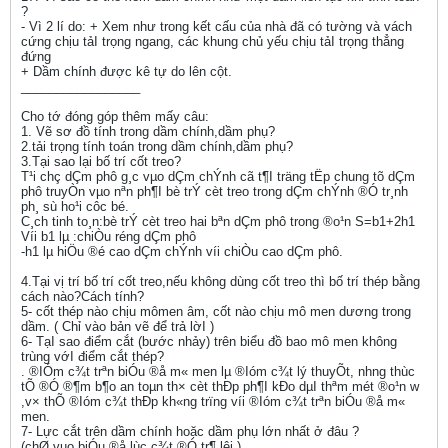
?
- Vì 2 lí do: + Xem như trong kết cấu của nhà đã có tường và vách
cứng chịu tảI trọng ngang, các khung chủ yếu chịu tảI trọng thẳng
đứng
+ Dầm chính được kê tự do lên cột.
_________________
Cho tớ đóng góp thêm mấy câu:
1. Vẽ sơ đồ tính trong dầm chính,dầm phụ?
2.tải trọng tính toán trong dầm chính,dầm phụ?
3.Tại sao lại bố trí cốt treo?
T¹i chç dÇm phô g¸c vµo dÇm chÝnh cã t¶I träng tËp chung tõ dÇm
phô truyÒn vµo nªn ph¶I bè trÝ cèt treo trong dÇm chÝnh ®Ó tr¸nh
ph¸ sù ho¹i côc bé.
C¸ch tinh to¸n:bè trÝ cèt treo hai bªn dÇm phô trong ®o¹n S=b1+2h1
Víi b1 lµ :chiÒu réng dÇm phô
-h1 lµ hiÖu ®é cao dÇm chÝnh víi chiÒu cao dÇm phô.
4.Tại vị trí bố trí cốt treo,nếu không dùng cốt treo thì bố trí thép bằng
cách nào?Cách tính?
5- cốt thép nào chịu mômen âm, cốt nào chịu mô men dương trong
dầm. ( Chỉ vào bản vẽ để trả lờI )
6- TạI sao điểm cắt (bước nhảy) trên biểu đồ bao mô men không
trùng vớI điểm cắt thép?
. ®IÓm c¾t trªn biÓu ®å m« men lµ ®Ióm c¾t lý thuyÕt, nh­ng thùc
tÕ ®Ó ®¶m b¶o an toµn th× cèt thÐp ph¶I kÐo dµI thªm mét ®o¹n w
,v× thÕ ®Ióm c¾t thÐp kh«ng trïng víi ®Ióm c¾t trªn biÓu ®å m«
men.
7- Lực cắt trên dầm chính hoặc dầm phụ lớn nhất ở đâu ?
(chØ vµo biÓu ®å lùc c¾t ®Ó tr¶ lêi )