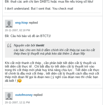
Ðề: thuê các anh chị làm DABT1 hoặc mua file nếu trùng số liệu!
I don't understand. But I sent that. You check mail
eng-hiep
replied
20-11-2007, 02:18 PM
Ðề: Câu hỏi bảo vệ đồ án BTCT1!
Nguyên văn bởi
tienkt
các bác cho em hỏi:ở dầm chính khi cắt thép,tại sao ko cắt
thép theo lý thuyết mà phải kéo dài thêm 1 đoạn Wp
Khi cắt một thanh cốt thép , cần phân biệt tiết diện cắt lý thuyết và
tiết diện cắt thực tế . Chỉ bắt đầu từ tiết diện cắt lý thuyết trở vào
trong thì cốt thép mới phát huy khả năng chịu lực . Tiết diện cắt thực
tế chính là đầu mút cốt thép , tiết diện cắt lý thuyết cách đầu mút cốt
thép một đoạn W gọi là đoạn neo ( ý nghĩ của đoạn neo thì chắc bạn
đã biết ! )
outofmoney
replied
20-11-2007, 12:11 PM