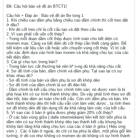
Ðề: Câu hỏi bảo vệ đồ án BTCT1!
Câu hỏi + Đáp án : Bảo vệ đồ án Be tong 1
1. Khi chiều cao dầm phụ bằng chiều cao dầm chính thì cốt treo đặt
ở đâu?
- Khi đó cốt treo chỉ là cốt cấu tạo và đặt theo cấu tạo.
2. Vì sao phảI cắt uốn cốt thép?
- Trong mỗI đoạn dầm cốt thép đuợc tính toán cho tiết diện có
momen max. Càng xa tiết diện đó cốt thép cần thiết càng giảm. Để
tiết kiệm vật liệu cần cắt hoặc uốn chuyển vùng cốt thép. Vị trí cắt
uốn xác định dựa vào hình bao monen và khả năng chịu lục của các
tiết diện dầm.
3. Cái gì chịu lực trong bản?
- Trong bản lực cắt thường bé nên bª t«ng đủ khả năng chịu cắt.
4. Sơ đồ tính của bản, dầm chính và dầm phụ: TạI sao lại có sự
khác nhau đó?
- Sơ đồ tính của bản và dầm phụ là sơ đồ khớp dẻo
- Sơ đồ tính của dầm chính là sơ đồ đàn hồi.
- Dầm chính là kết cấu chịu lực chính trên sàn, nó được xem là bị
phá hoại khi có sự hình thành khớp dẻo. Do vậy phảI tính theo sơ đồ
đàn hồi, bảo đảm an toàn cho kết cấu. Còn với dầm phụ và bản, khi
hinh thành khớp dẻo thì kết cấu vẫn còn làm việc được , ta tính theo
sơ đồ khớp dẻo để tận dụng tối đa khả năng làm việc của kết cấu.
5. Vì sao các ô bản ở giữa được phép giảm 20% cốt thép?
- Ở các bản vùng giữa ( dalle intermédiaire) liên kết bởi bốn phía là
dầm nên có sự hình thành khớp dẻo tạo thành kết cấu khung ba
khớp làm tăng khả năng chịu lực của các ô bản ở giữa ( Hiệu ứng
vòm ) . Các ô bản ở ngoài, do chỉ có ba phía là dầm, một phía gốI lên
tường, ở đó coi như không có momen do dó không có sự hình thành