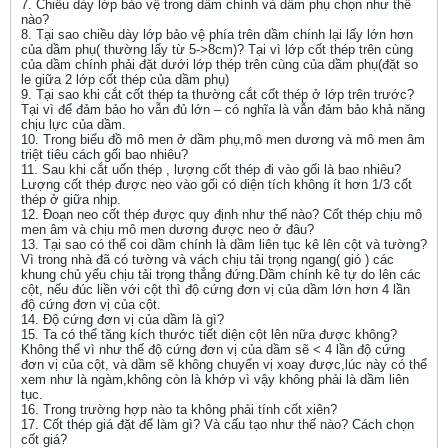
7. Chiều dày lớp bảo vệ trong dầm chính và dầm phụ chọn như thế
nào?
8. Tại sao chiều dày lớp bảo vệ phía trên dầm chính lại lấy lớn hơn
của dầm phụ( thường lấy từ 5->8cm)? Tại vì lớp cốt thép trên cùng
của dầm chính phải đặt dưới lớp thép trên cùng của dầm phụ(đặt so
le giữa 2 lớp cốt thép của dầm phụ)
9. Tại sao khi cắt cốt thép ta thường cắt cốt thép ở lớp trên trước?
Tại vì để đảm bảo ho vẫn đủ lớn – có nghĩa là vẫn đảm bảo khả năng
chịu lực của dầm.
10. Trong biểu đồ mô men ở dầm phụ,mô men dương và mô men âm
triệt tiêu cách gối bao nhiêu?
11. Sau khi cắt uốn thép , lượng cốt thép đi vào gối là bao nhiêu?
Lượng cốt thép được neo vào gối có diện tích không ít hơn 1/3 cốt
thép ở giữa nhịp.
12. Đoạn neo cốt thép được quy định như thế nào? Cốt thép chịu mô
men âm và chịu mô men dương được neo ở đâu?
13. Tại sao có thể coi dầm chính là dầm liên tục kê lên cột và tường?
Vì trong nhà đã có tường và vách chịu tải trọng ngang( gió ) các
khung chủ yếu chịu tải trọng thẳng đứng.Dầm chính kê tự do lên các
cột, nếu đúc liền với cột thì độ cứng đơn vị của dầm lớn hơn 4 lần
độ cứng đơn vị của cột.
14. Độ cứng đơn vị của dầm là gì?
15. Ta có thể tăng kích thước tiết diện cột lên nữa được không?
Không thể vì như thế độ cứng đơn vị của dầm sẽ < 4 lần độ cứng
đơn vị của cột, và dầm sẽ không chuyển vị xoay được,lúc này có thể
xem như là ngàm,không còn là khớp vì vậy không phải là dầm liên
tục.
16. Trong trường hợp nào ta không phải tính cốt xiên?
17. Cốt thép giá đặt để làm gì? Và cấu tạo như thế nào? Cách chọn
cốt giá?