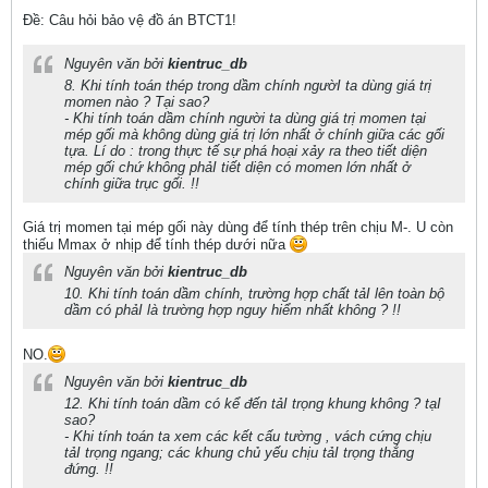
Ðề: Câu hỏi bảo vệ đồ án BTCT1!
Nguyên văn bởi
kientruc_db
8. Khi tính toán thép trong dầm chính ngườI ta dùng giá trị
momen nào ? Tại sao?
- Khi tính toán dầm chính người ta dùng giá trị momen tại
mép gối mà không dùng giá trị lớn nhất ở chính giữa các gối
tựa. Lí do : trong thực tế sự phá hoại xảy ra theo tiết diện
mép gối chứ không phảI tiết diện có momen lớn nhất ở
chính giữa trục gối. !!
Giá trị momen tại mép gối này dùng để tính thép trên chịu M-. U còn
thiếu Mmax ở nhịp để tính thép dưới nữa
Nguyên văn bởi
kientruc_db
10. Khi tính toán dầm chính, trường hợp chất tảI lên toàn bộ
dầm có phảI là trường hợp nguy hiểm nhất không ? !!
NO.
Nguyên văn bởi
kientruc_db
12. Khi tính toán dầm có kể đến tảI trọng khung không ? tạI
sao?
- Khi tính toán ta xem các kết cấu tường , vách cứng chịu
tảI trọng ngang; các khung chủ yếu chịu tảI trọng thẳng
đứng. !!