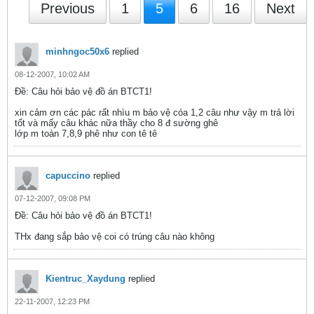
Previous
1
5
6
16
Next
minhngoc50x6
replied
08-12-2007, 10:02 AM
Ðề: Câu hỏi bảo vệ đồ án BTCT1!
xin cảm ơn các pác rất nhìu m bảo vệ cóa 1,2 câu như vậy m trả lời
tốt và mấy câu khác nữa thầy cho 8 đ sường ghê
lớp m toàn 7,8,9 phê như con tê tê
capuccino
replied
07-12-2007, 09:08 PM
Ðề: Câu hỏi bảo vệ đồ án BTCT1!
THx đang sắp bảo vệ coi có trúng câu nào không
Kientruc_Xaydung
replied
22-11-2007, 12:23 PM