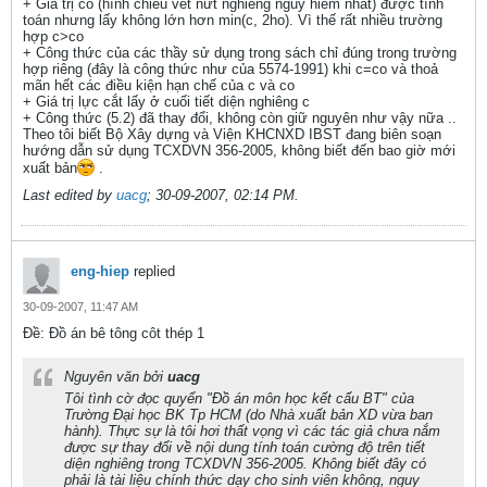
+ Giá trị co (hình chiếu vết nứt nghiêng nguy hiểm nhất) được tính
toán nhưng lấy không lớn hơn min(c, 2ho). Vì thế rất nhiều trường
hợp c>co
+ Công thức của các thầy sử dụng trong sách chỉ đúng trong trường
hợp riêng (đây là công thức như của 5574-1991) khi c=co và thoả
mãn hết các điều kiện hạn chế của c và co
+ Giá trị lực cắt lấy ở cuối tiết diện nghiêng c
+ Công thức (5.2) đã thay đổi, không còn giữ nguyên như vậy nữa ..
Theo tôi biết Bộ Xây dựng và Viện KHCNXD IBST đang biên soạn
hướng dẫn sử dụng TCXDVN 356-2005, không biết đến bao giờ mới
xuất bản
.
Last edited by
uacg
;
30-09-2007, 02:14 PM
.
eng-hiep
replied
30-09-2007, 11:47 AM
Ðề: Đồ án bê tông côt thép 1
Nguyên văn bởi
uacg
Tôi tình cờ đọc quyển "Đồ án môn học kết cấu BT" của
Trường Đại học BK Tp HCM (do Nhà xuất bản XD vừa ban
hành). Thực sự là tôi hơi thất vọng vì các tác giả chưa nắm
được sự thay đổi về nội dung tính toán cường độ trên tiết
diện nghiêng trong TCXDVN 356-2005. Không biết đây có
phải là tài liệu chính thức dạy cho sinh viên không, nguy