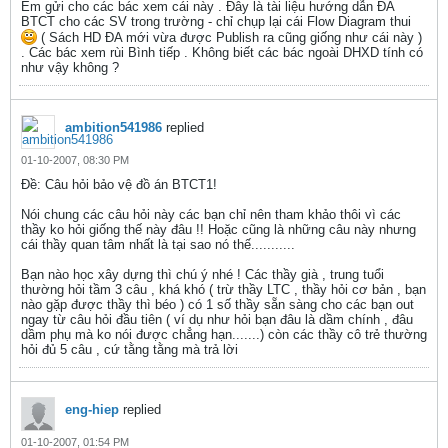
Em gửi cho các bác xem cái này . Đây là tài liệu hướng dẫn ĐA
BTCT cho các SV trong trường - chỉ chụp lại cái Flow Diagram thui
( Sách HD ĐA mới vừa được Publish ra cũng giống như cái này )
. Các bác xem rùi Bình tiếp . Không biết các bác ngoài DHXD tính có
như vậy không ?
ambition541986
replied
01-10-2007, 08:30 PM
Ðề: Câu hỏi bảo vệ đồ án BTCT1!
Nói chung các câu hỏi này các bạn chỉ nên tham khảo thôi vì các
thầy ko hỏi giống thế này đâu !! Hoặc cũng là những câu này nhưng
cái thầy quan tâm nhất là tại sao nó thế...........
Bạn nào học xây dựng thì chú ý nhé ! Các thầy già , trung tuổi
thường hỏi tầm 3 câu , khá khó ( trừ thầy LTC , thầy hỏi cơ bản , bạn
nào gặp được thầy thì béo ) có 1 số thầy sẵn sàng cho các bạn out
ngay từ câu hỏi đầu tiên ( ví dụ như hỏi bạn đâu là dầm chính , đâu
dầm phụ mà ko nói được chẳng hạn.......) còn các thầy cô trẻ thường
hỏi đủ 5 câu , cứ tằng tằng mà trả lời
eng-hiep
replied
01-10-2007, 01:54 PM