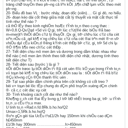
v× b¶n chØ ®­îc liªn kÕt ë mét c¹nh hoÆc hai c¹nh ®èi diÖn , t¶I
träng chØ truyÒn theo ph­¬ng cã liªn kÕt ,b¶n chØ lµm viÖc theo mét
ph­¬ng .
20- Biểu đồ bao VL : bước nhảy, đoạn dốc (xiên)…. Gì gì đó, no hiểu.
26- đoạn kéo dài cốt thép giữa mặt cắt lý thuyết và mặt cắt thực tế
tính như thế nào ?
cã thÓ lÊy theo kinh nghiÖm hoÆc tÝnh to¸n theo c«ng thøc :
W=0,8.Q-Qx/2qd +5d víi Q:gi¸ trÞ lùc c¾t(®é dèc biÓu ®å bao
m«men)t¹i thiÕt diÖn c¾t lý thuyÕt ,Qx gi¸ trÞ chÞu lùc c¾t cña cèt
xiªn nÕu cã ,qd kh¶ n¨ng chÞu lùc c¾t cña cèt ®ai trªn mét ®¬n vÞ
vhiÒu dµI cÊu kiÖn,d ®­êng kÝnh cèt thÐp bÞ c¾t, gi¸ trÞ 5d chi lµ
®Ó ®¶m b¶o neo ch¾c cèt thÐp .
27- Tiết diện chịu mô men âm và dương trong dầm khác nhau như
thế nào ( mô men âm thính theo tiết diện chữ nhật, dương tính theo
tiết diện chư T)
28- Tiết diện sau (trước ) là gì ?
tiÕt diÖn trøoc lµ:tiÕt diÖn t¹i ®ã cèt uèn ®­îc kÓ vµo trong tÝnh to¸n
víi toµn bé kh¶ n¨ng chÞu lùc.tiÕt diÖn sau la : tiÕt diÖn t¹i ®ã b¾t
®Çu kh«ng cÇn ®Õn thanh ®­îc uèn .
29- TạI sao phần dầm chính phía trên cột không có cốt treo ?
bëi v× toµn bé lôc tËp chung do dÇm phô truyÒn xuèng dÇm chinh
®· cã c¸c cèt däc vµ cèt
30- Tính khoảng cách cốt đai như thế nào?
Kho¶ng c¸ch cèt ®ai lÊy b»ng g¸I trÞ bÐ nhÊt trong ba gi¸ trÞ :u tÝnh
to¸n ,u cÊu t¹o,u max.
U tinh to¸n =Rad.n.fd.8Rk.b.ho.ho/Q2
Umax=1,5Rk.b.ho.ho/Q
®o¹n gÇn gèi tùa UcÊu t¹o£1/2h hay 150mm khi chiÒu cao dÇm
h£450mm
£1/3h hay 300mm …………………..h>450mm