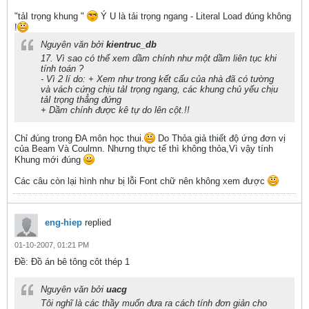
"tảI trọng khung "
Ý U là tải trọng ngang - Literal Load đúng không
!
Nguyên văn bởi
kientruc_db
17. Vì sao có thể xem dầm chính như một dầm liên tục khi
tính toán ?
- Vì 2 lí do: + Xem như trong kết cấu của nhà đã có tường
và vách cứng chịu tảI trọng ngang, các khung chủ yếu chịu
tảI trọng thẳng đứng
+ Dầm chính được kê tự do lên cột.!!
Chỉ đúng trong ĐA môn học thui.
Do Thỏa giả thiết độ ứng đơn vị
của Beam Và Coulmn. Nhưng thực tế thì không thỏa,Vì vậy tính
Khung mới đúng
Các câu còn lại hình như bị lỗi Font chữ nên không xem được
eng-hiep
replied
01-10-2007, 01:21 PM
Ðề: Đồ án bê tông côt thép 1
Nguyên văn bởi
uacg
Tôi nghĩ là các thầy muốn đưa ra cách tính đơn giản cho