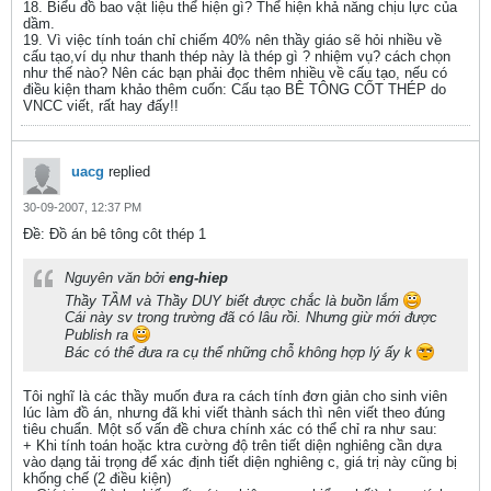
18. Biểu đồ bao vật liệu thể hiện gì? Thể hiện khả năng chịu lực của
dầm.
19. Vì việc tính toán chỉ chiếm 40% nên thầy giáo sẽ hỏi nhiều về
cấu tạo,ví dụ như thanh thép này là thép gì ? nhiệm vụ? cách chọn
như thế nào? Nên các bạn phải đọc thêm nhiều về cấu tạo, nếu có
điều kiện tham khảo thêm cuốn: Cấu tạo BÊ TÔNG CỐT THÉP do
VNCC viết, rất hay đấy!!
uacg
replied
30-09-2007, 12:37 PM
Ðề: Đồ án bê tông côt thép 1
Nguyên văn bởi
eng-hiep
Thầy TẦM và Thầy DUY biết được chắc là buồn lắm
Cái này sv trong trường đã có lâu rồi. Nhưng giừ mới được
Publish ra
Bác có thể đưa ra cụ thể những chỗ không hợp lý ấy k
Tôi nghĩ là các thầy muốn đưa ra cách tính đơn giản cho sinh viên
lúc làm đồ án, nhưng đã khi viết thành sách thì nên viết theo đúng
tiêu chuẩn. Một số vấn đề chưa chính xác có thể chỉ ra như sau:
+ Khi tính toán hoặc ktra cường độ trên tiết diện nghiêng cần dựa
vào dạng tải trọng để xác định tiết diện nghiêng c, giá trị này cũng bị
khống chế (2 điều kiện)