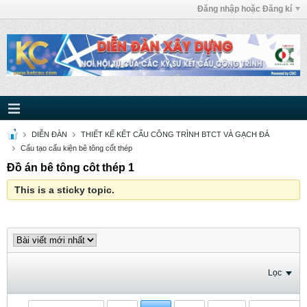
Đăng nhập hoặc Đăng kí
DIỄN ĐÀN
THIẾT KẾ KẾT CẤU CÔNG TRÌNH BTCT VÀ GẠCH ĐÁ
Cấu tạo cấu kiện bê tông cốt thép
Đồ án bê tông côt thép 1
This is a sticky topic.
Lọc