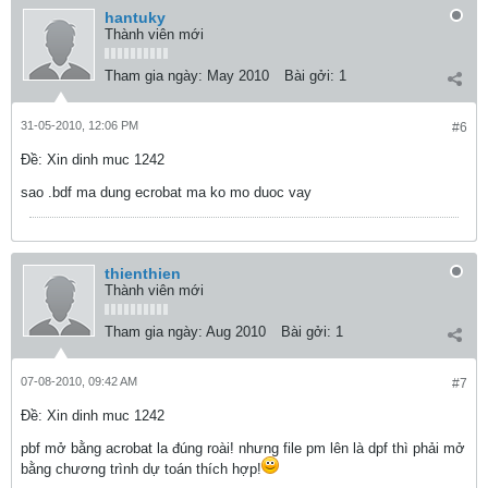
hantuky
Thành viên mới
Tham gia ngày:
May 2010
Bài gởi:
1
31-05-2010, 12:06 PM
#6
Ðề: Xin dinh muc 1242
sao .bdf ma dung ecrobat ma ko mo duoc vay
thienthien
Thành viên mới
Tham gia ngày:
Aug 2010
Bài gởi:
1
07-08-2010, 09:42 AM
#7
Ðề: Xin dinh muc 1242
pbf mở bằng acrobat la đúng roài! nhưng file pm lên là dpf thì phải mở
bằng chương trình dự toán thích hợp!