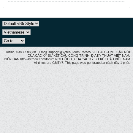
Hotline: 038.77 88888 - Email: support@ketcau.com | WWW.KETCAU.COM - CẦU NỐI
CỦA CÁC KỸ SƯ KẾT CẤU CÔNG TRÌNH, ĐỊA KỸ THUẬT VIỆT NAM.
DIỄN ĐÀN http://ketcau.com/forum NƠI HỘI TỤ CỦA CÁC KỸ SƯ KẾT CÂU VIỆT NAM
All times are GMT+7. This page was generated at cách đây 1 phút.