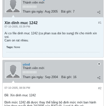
Thành viên mới
Tham gia ngày:
Aug 2005
Bài gởi:
7
Xin dinh muc 1242
#1
07-10-2005, 03:39 PM
Ai co file dinh muc 1242 (ca phan sua doi bo sung) thi cho minh xin
voi.
Cam on rat nhieu.
Tags:
None
utxd
Thành viên mới
Tham gia ngày:
Sep 2004
Bài gởi:
16
07-10-2005, 08:56 PM
#2
Ðề: Xin dinh muc 1242
Định mức 1242 đã được thay thế bằng bộ định mức mới ban hành
kèm theo quyết định 24/2005 của BXD rồi. Load ở đây nè