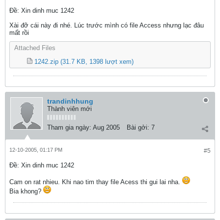
Ðề: Xin dinh muc 1242
Xài đỡ cái này đi nhé. Lúc trước mình có file Access nhưng lạc đâu
mất rồi
Attached Files
1242.zip
(31.7 KB, 1398 lượt xem)
trandinhhung
Thành viên mới
Tham gia ngày:
Aug 2005
Bài gởi:
7
12-10-2005, 01:17 PM
#5
Ðề: Xin dinh muc 1242
Cam on rat nhieu. Khi nao tim thay file Acess thi gui lai nha.
Bia khong?