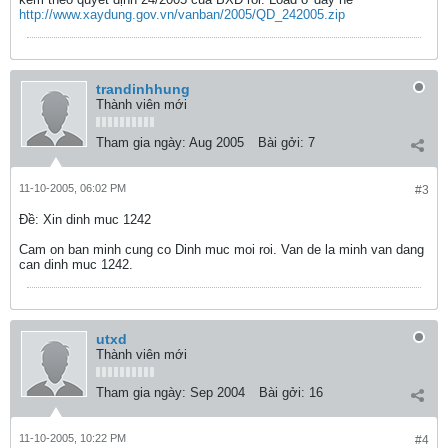
http://www.xaydung.gov.vn/vanban/2005/QD_242005.zip
trandinhhung
Thành viên mới
Tham gia ngày:
Aug 2005
Bài gởi:
7
11-10-2005, 06:02 PM
#3
Ðề: Xin dinh muc 1242
Cam on ban minh cung co Dinh muc moi roi. Van de la minh van dang
can dinh muc 1242.
utxd
Thành viên mới
Tham gia ngày:
Sep 2004
Bài gởi:
16
11-10-2005, 10:22 PM
#4