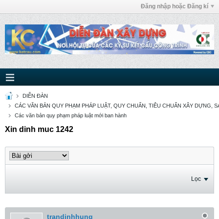
Đăng nhập hoặc Đăng kí
DIỄN ĐÀN
CÁC VĂN BẢN QUY PHẠM PHÁP LUẬT, QUY CHUẨN, TIÊU CHUẨN XÂY DỰNG, SÁ
Các văn bản quy phạm pháp luật mới ban hành
Xin dinh muc 1242
Lọc
trandinhhung