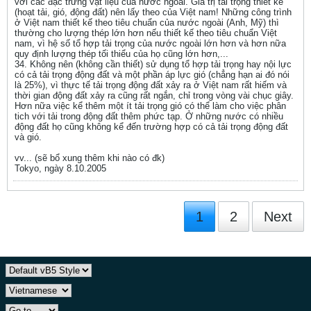
với các đặc trưng vật liệu của nước ngoài. Giá trị tải trọng thiết kế
(hoạt tải, gió, động đất) nên lấy theo của Việt nam! Những công trình
ở Việt nam thiết kế theo tiêu chuẩn của nước ngoài (Anh, Mỹ) thì
thường cho lượng thép lớn hơn nếu thiết kế theo tiêu chuẩn Việt
nam, vì hệ số tổ hợp tải trọng của nước ngoài lớn hơn và hơn nữa
quy định lượng thép tối thiểu của họ cũng lớn hơn,...
34. Không nên (không cần thiết) sử dụng tổ hợp tải trọng hay nội lực
có cả tải trọng động đất và một phần áp lực gió (chẳng hạn ai đó nói
là 25%), vì thực tế tải trọng động đất xảy ra ở Việt nam rất hiếm và
thời gian động đất xảy ra cũng rất ngắn, chỉ trong vòng vài chục giây.
Hơn nữa việc kể thêm một ít tải trọng gió có thể làm cho việc phân
tich với tải trong động đất thêm phức tạp. Ở những nước có nhiều
động đất họ cũng không kể đến trường hợp có cả tải trọng động đất
và gió.
vv... (sẽ bổ xung thêm khi nào có đk)
Tokyo, ngày 8.10.2005
1
2
Next