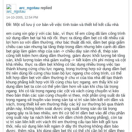
arc_ngotau
replied
14-10-2005, 12:54 PM
Ðề: Một số lưu ý cơ bản về việc tính toán và thiết kế kết cấu nhà
em cung xin góp ý với các bác, vì thực tế em cũng đã làm công trình
sử dụng dầm bẹt tại hà nội rồi. thực ra dùng dầm bẹt có rất nhiều cái
lợi hơn so với dầm thường, như bác thuật đã nói, dầm bẹt giúp giẩm
chiều cao sàn nhưng lại tăng thép trong dầm nhưng bên cạnh đó dầm
bẹt giúp làm giảm nhịp của sàn -> chiều dày sàn nhỏ đi, thép sàn
cũng tiết kiệm hơn dùng dầm thường, giảm được khối lượng bê tông
sàn, khối lượng toàn nhà giảm xuống -> tiết kiệm chi phí móng và cột
khá nhiều. thực ra dầm bẹt không có tác dụng nhiều trong việc tạo
thành khung cứng chịu lực ngang, trong trường hợp sử dụng dầm bẹt
thì nên dùng lõi cứng chịu toàn bộ lực ngang cho công trình, có thể
kết hợp dầm bẹt với dầm thường ở chu vi của tòa nhà để tạo thành
khung phẳng kết hợp với lõi cùng chịu lực ngang. em thấy khi sử
dụng dầm bẹt ta còn có thể yên tâm hơn về sàn khi chịu tải trọng
ngang. khi có tải trọng ngang các cột và vách cùng chuyển vị kéo
theo bản thân các sàn cùng chuyển vị theo, một phần ứng suất do tải
trọng ngang sẽ truyền vào trong sàn tại vị trí sàn liên kết với dầm và
vách, trong thiết kế em thường thấy các kỹ sư thường bỏ qua thành
phần này, không kiểm soát được ứng suất trong sàn do tải trọng
ngang gây ra là bao nhiêu, em thì cứ bố trí dầm bẹt vào để chịu phần
ứng suất này tại nách liên kết với dầm chính (khung phẳng), còn tại
vị trí sàn liên kết với vách thì em thường cấu tạo liên kết gối tựa
thôi, nếu sử dụng liên kết ngàm ở đây thì thường không đảm bảo
được. thêm nữa, khi dùng dầm bẹt thì có thể chỉ cần bố trí dầm theo