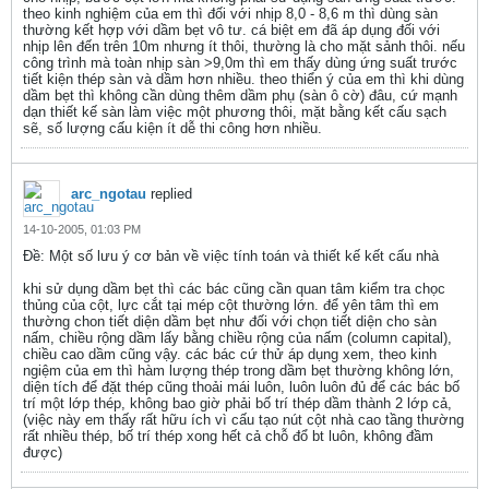
theo kinh nghiệm của em thì đối với nhịp 8,0 - 8,6 m thì dùng sàn
thường kết hợp với dầm bẹt vô tư. cá biệt em đã áp dụng đối với
nhịp lên đến trên 10m nhưng ít thôi, thường là cho mặt sảnh thôi. nếu
công trình mà toàn nhịp sàn >9,0m thì em thấy dùng ứng suất trước
tiết kiện thép sàn và dầm hơn nhiều. theo thiển ý của em thì khi dùng
dầm bẹt thì không cần dùng thêm dầm phụ (sàn ô cờ) đâu, cứ mạnh
dạn thiết kế sàn làm việc một phương thôi, mặt bằng kết cấu sạch
sẽ, số lượng cấu kiện ít dễ thi công hơn nhiều.
arc_ngotau
replied
14-10-2005, 01:03 PM
Ðề: Một số lưu ý cơ bản về việc tính toán và thiết kế kết cấu nhà
khi sử dụng dầm bẹt thì các bác cũng cần quan tâm kiểm tra chọc
thủng của cột, lực cắt tại mép cột thường lớn. để yên tâm thì em
thường chon tiết diện dầm bẹt như đối với chọn tiết diện cho sàn
nấm, chiều rộng dầm lấy bằng chiều rộng của nấm (column capital),
chiều cao dầm cũng vậy. các bác cứ thử áp dụng xem, theo kinh
ngiệm của em thì hàm lượng thép trong dầm bẹt thường không lớn,
diện tích để đặt thép cũng thoải mái luôn, luôn luôn đủ để các bác bố
trí một lớp thép, không bao giờ phải bố trí thép dầm thành 2 lớp cả,
(việc này em thấy rất hữu ích vì cấu tạo nút cột nhà cao tầng thường
rất nhiều thép, bố trí thép xong hết cả chỗ đổ bt luôn, không đầm
được)