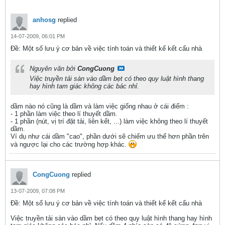
anhosg
replied
14-07-2009, 06:01 PM
Ðề: Một số lưu ý cơ bản về việc tính toán và thiết kế kết cấu nhà
Nguyên văn bởi
CongCuong
Việc truyền tải sàn vào dầm bẹt có theo quy luật hình thang
hay hình tam giác không các bác nhỉ.
dầm nào nó cũng là dầm và làm việc giống nhau ở cái điểm :
- 1 phần làm việc theo lí thuyết dầm.
- 1 phần (nút, vị trí đặt tải, liên kết, ...) làm việc không theo lí thuyết
dầm.
Ví dụ như cái dầm "cao", phần dưới sẽ chiếm ưu thế hơn phần trên
và ngược lại cho các trường hợp khác.
CongCuong
replied
13-07-2009, 07:08 PM
Ðề: Một số lưu ý cơ bản về việc tính toán và thiết kế kết cấu nhà
Việc truyền tải sàn vào dầm bẹt có theo quy luật hình thang hay hình