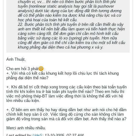
chuyển vị, vv... thì nên có thêm bước phân tích tĩnh phi
tuyến (nonlinear static analysis hay gọi tắt là pushover
analysis) dưới tác dụng của lực động đất tĩnh tương đương
để có thể phần nào kiểm tra được khả năng chịu lực và cơ
học phá hoại của toàn hệ kết cấu.
22. Bước phân tích tĩnh phi tuyến ở trên rất cần thiết do vậy
anh em thiết kế nên bắt đầu làm quen và tiến hành thực hiện
càng sớm càng tốt. Để đơn giản chỉ cần mô hình kết cấu
bằng việc sử dụng các lò xo (spring) phi tuyến. Hơn nữa
cũng để đơn giản có thể chỉ cần kiểm tra cho một số kết cấu
khung phẳng đại diện theo cả hai phương x và y.
Anh Thuật,
Cho em hỏi 3 phát
:
+. Với nhà có kết cấu khung kết hợp lõi chịu lực thì tách khung
phẳng đại diện thế nào?
+. Khi đã bố trí cốt thép xong trong các cấu kiện theo bài toắn tuyến
tính thì khi kiểm tra ở bài toắn phi tuyến thế nào? Theo em hiểu thì
việc mô phỏng thép-BT làm việc đồng thời là không thể đối với hệ
lớn nhiều cấu kiện.
+. Ở bên em em thấy họ hay dùng dầm bẹt như anh nói cho hệ dầm
chính kết hợp sàn ô cờ. Việc tăng độ cứng cho sàn không chỉ làm
giảm độ võng trong sàn mà cả đối với dầm bẹt. Anh thấy thế nào ạ?
Merci anh nhiều nhiều.
Last edited by
UdeS
;
12-10-2005, 07:27 AM
.