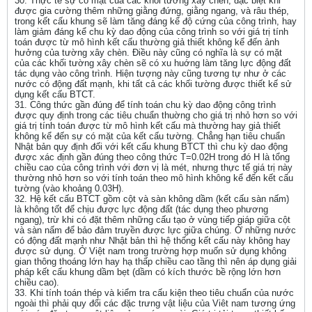
30. Thực tế sự có mặt của các khối tường xây chèn, đặc biệt khi
được gia cường thêm những giằng đứng, giằng ngang, và râu thép,
trong kết cấu khung sẽ làm tăng đáng kể độ cứng của công trình, hay
làm giảm đáng kể chu kỳ dao động của công trình so với giá trị tính
toán được từ mô hình kết cấu thường giả thiết không kể đến ảnh
hưởng của tường xây chèn. Điều này cũng có nghĩa là sự có mặt
của các khối tường xây chèn sẽ có xu huớng làm tăng lực động đất
tác dụng vào công trình. Hiện tượng này cũng tương tự như ở các
nước có động đất mạnh, khi tất cả các khối tường được thiết kế sử
dụng kết cấu BTCT.
31. Công thức gần đúng để tính toán chu kỳ dao động công trình
được quy định trong các tiêu chuẩn thuờng cho giá trị nhỏ hơn so với
giá trị tính toán được từ mô hình kết cấu mà thường hay giả thiết
không kể đến sự có mặt của kết cấu tường. Chẳng hạn tiêu chuẩn
Nhật bản quy định đối với kết cấu khung BTCT thì chu kỳ dao động
được xác định gần đúng theo công thức T=0.02H trong đó H là tổng
chiều cao của công trình với đơn vị là mét, nhưng thực tế giá trị này
thường nhỏ hơn so với tính toán theo mô hình không kể đến kết cấu
tường (vào khoảng 0.03H).
32. Hệ kết cấu BTCT gồm cột và sàn không dầm (kết cấu sàn nấm)
là không tốt để chịu được lực động đất (tác dụng theo phương
ngang), trừ khi có đặt thêm những cấu tạo ở vùng tiếp giáp giữa cột
và sàn nấm để bảo đảm truyền được lực giữa chúng. Ở những nước
có động đất mạnh như Nhật bản thì hệ thống kết cấu này không hay
được sử dụng. Ở Việt nam trong trường hợp muốn sử dụng không
gian thông thoáng lớn hay hạ thấp chiều cao tầng thì nên áp dụng giải
pháp kết cấu khung dầm bẹt (dầm có kích thước bề rộng lớn hơn
chiều cao).
33. Khi tính toán thép và kiểm tra cấu kiện theo tiêu chuẩn của nước
ngoài thì phải quy đổi các đặc trưng vật liệu của Viêt nam tương ứng