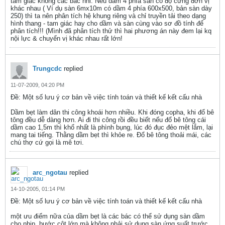
tam giác không các bác nhỉ. Nếu dầm 4 phía sàn có độ cứng đơn vị
khác nhau ( Ví dụ sàn 6mx10m có dầm 4 phía 600x500, bản sàn dày
250) thì ta nên phân tích hệ khung riêng và chỉ truyền tải theo dạng
hình thang - tam giác hay cho dầm và sàn cùng vào sơ đồ tính để
phân tích!!! (Mình đã phân tích thử thì hai phương án này đem lại kq
nội lực & chuyển vị khác nhau rất lớn!
Trungcdc
replied
11-07-2009, 04:20 PM
Ðề: Một số lưu ý cơ bản về việc tính toán và thiết kế kết cấu nhà
Dầm bẹt làm dân thi công khoái hơn nhiều. Khi đóng copha, khi đổ bê
tông đều dễ dàng hơn. Ai đi thi công rồi đều biết nếu đổ bê tông cái
dầm cao 1,5m thì khổ nhất là phình bụng, lúc đó đục đẻo mệt lắm, lại
mang tai tiếng. Thằng dầm bẹt thì khỏe re. Đổ bê tông thoải mái, các
chú thợ cứ gọi là mê tơi.
arc_ngotau
replied
14-10-2005, 01:14 PM
Ðề: Một số lưu ý cơ bản về việc tính toán và thiết kế kết cấu nhà
một ưu điểm nữa của dầm bẹt là các bác có thể sử dụng sàn dầm
cho nhịp, bước cột lớn mà không phải sử dụng sàn ứng suất trước.