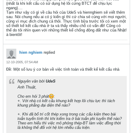
(nhất là khi kết cấu có sử dụng hệ lõi cứng BTCT để chịu lực
ngang)....
Tạm như vậy có gì về câu hỏi của UdeS và hiennghiem sẽ viết thêm
sau. Nói chung nếu ai có ý kiến gì thì cứ chia sẻ cùng với mọi người,
cũng vì mục đích chung cả thôi. Thực tình bữa trước tôi có xem một
số thiết kế kết cấu nhà ở ta và thấy nhiều chỗ có vấn đề! Cũng có
thể do tôi nhìn quen với những thiết kế chống động đất như của Nhật!
à bientôt!
hien nghiem
replied
12-10-2005, 07:54 AM
Ðề: Một số lưu ý cơ bản về việc tính toán và thiết kế kết cấu nhà
Nguyên văn bởi
UdeS
Anh Thuật,
Cho em hỏi 3 phát
:
+. Với nhà có kết cấu khung kết hợp lõi chịu lực thì tách
khung phẳng đại diện thế nào?
+. Khi đã bố trí cốt thép xong trong các cấu kiện theo bài
toắn tuyến tính thì khi kiểm tra ở bài toắn phi tuyến thế nào?
Theo em hiểu thì việc mô phỏng thép-BT làm việc đồng thời
là không thể đối với hệ lớn nhiều cấu kiện.