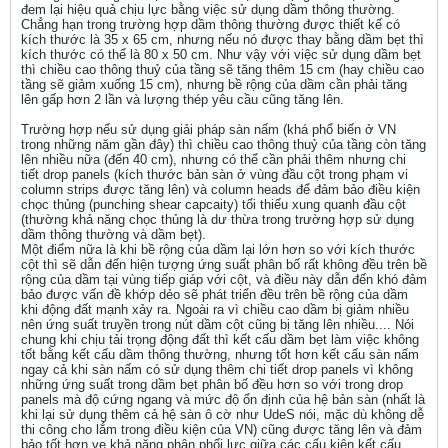
đem lại hiệu quả chịu lực bằng việc sử dụng dầm thông thường.
Chẳng hạn trong trường hợp dầm thông thường được thiết kế có
kích thước là 35 x 65 cm, nhưng nếu nó được thay bằng dầm bẹt thì
kích thước có thể là 80 x 50 cm. Như vậy với việc sử dụng dầm bẹt
thì chiều cao thông thuỷ của tầng sẽ tăng thêm 15 cm (hay chiều cao
tầng sẽ giảm xuống 15 cm), nhưng bề rộng của dầm cần phải tăng
lên gấp hơn 2 lần và lượng thép yêu cầu cũng tăng lên.
Trường hợp nếu sử dụng giải pháp sàn nấm (khá phổ biến ở VN
trong những năm gần đây) thì chiều cao thông thuỷ của tầng còn tăng
lên nhiều nữa (đến 40 cm), nhưng có thể cần phải thêm nhưng chi
tiết drop panels (kích thước bản sàn ở vùng đầu cột trong phạm vi
column strips được tăng lên) và column heads để đảm bảo điều kiện
chọc thủng (punching shear capcaity) tối thiểu xung quanh đầu cột
(thường khả năng chọc thủng là dư thừa trong trường hợp sử dụng
dầm thông thường và dầm bẹt).
Một điểm nữa là khi bề rộng của dầm lại lớn hơn so với kích thước
cột thì sẽ dẫn đến hiện tượng ứng suất phân bố rất không đều trên bề
rộng của dầm tại vùng tiếp giáp với cột, và điều này dẫn đến khó đảm
bảo được vấn đề khớp dẻo sẽ phát triển đều trên bề rộng của dầm
khi động đất mạnh xảy ra. Ngoài ra vì chiều cao dầm bị giảm nhiều
nên ứng suất truyền trong nút dầm cột cũng bị tăng lên nhiều.... Nói
chung khi chịu tải trọng động đất thì kết cấu dầm bẹt làm việc không
tốt bằng kết cấu dầm thông thường, nhưng tốt hơn kết cấu sàn nấm
ngay cả khi sàn nấm có sử dụng thêm chi tiết drop panels vì không
những ứng suất trong dầm bẹt phân bố đều hơn so với trong drop
panels mà độ cứng ngang và mức độ ổn định của hệ bản sàn (nhất là
khi lại sử dụng thêm cả hệ sàn ô cờ như UdeS nói, mặc dù không dễ
thi công cho lắm trong điều kiện của VN) cũng được tăng lên và đảm
bảo tốt hơn ve khả năng phân phối lực giữa các cấu kiên kết cấu