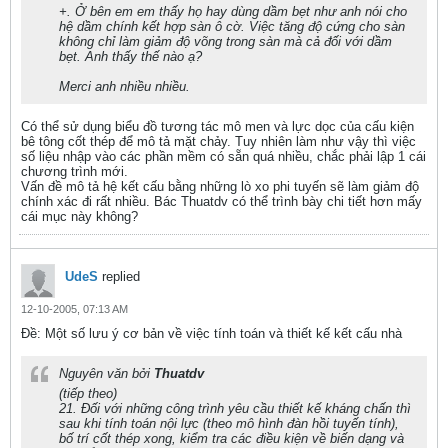
+. Ở bên em em thấy họ hay dùng dầm bẹt như anh nói cho
hệ dầm chính kết hợp sàn ô cờ. Việc tăng độ cứng cho sàn
không chỉ làm giảm độ võng trong sàn mà cả đối với dầm
bẹt. Anh thấy thế nào ạ?
Merci anh nhiều nhiều.
Có thể sử dụng biểu đồ tương tác mô men và lực dọc của cấu kiện
bê tông cốt thép để mô tả mặt chảy. Tuy nhiên làm như vậy thì việc
số liệu nhập vào các phần mềm có sẵn quá nhiều, chắc phải lập 1 cái
chương trình mới.
Vấn đề mô tả hệ kết cấu bằng những lò xo phi tuyến sẽ làm giảm độ
chính xác đi rất nhiều. Bác Thuatdv có thể trình bày chi tiết hơn mấy
cái mục này không?
UdeS
replied
12-10-2005, 07:13 AM
Ðề: Một số lưu ý cơ bản về việc tính toán và thiết kế kết cấu nhà
Nguyên văn bởi
Thuatdv
(tiếp theo)
21. Đối với những công trình yêu cầu thiết kế kháng chấn thì
sau khi tính toán nội lực (theo mô hình đàn hồi tuyến tính),
bố trí cốt thép xong, kiểm tra các điều kiện về biến dạng và