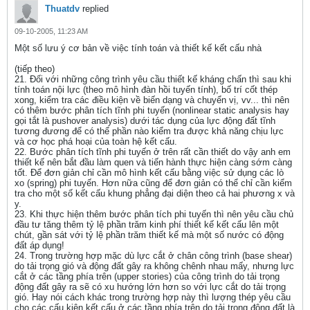
Thuatdv
replied
09-10-2005, 11:23 AM
Một số lưu ý cơ bản về việc tính toán và thiết kế kết cấu nhà
(tiếp theo)
21. Đối với những công trình yêu cầu thiết kế kháng chấn thì sau khi
tính toán nội lực (theo mô hình đàn hồi tuyến tính), bố trí cốt thép
xong, kiểm tra các điều kiện về biến dạng và chuyển vị, vv... thì nên
có thêm bước phân tích tĩnh phi tuyến (nonlinear static analysis hay
gọi tắt là pushover analysis) dưới tác dụng của lực động đất tĩnh
tương đương để có thể phần nào kiểm tra được khả năng chịu lực
và cơ học phá hoại của toàn hệ kết cấu.
22. Bước phân tích tĩnh phi tuyến ở trên rất cần thiết do vậy anh em
thiết kế nên bắt đầu làm quen và tiến hành thực hiện càng sớm càng
tốt. Để đơn giản chỉ cần mô hình kết cấu bằng việc sử dụng các lò
xo (spring) phi tuyến. Hơn nữa cũng để đơn giản có thể chỉ cần kiểm
tra cho một số kết cấu khung phẳng đại diện theo cả hai phương x và
y.
23. Khi thực hiện thêm bước phân tích phi tuyến thì nên yêu cầu chủ
đầu tư tăng thêm tỷ lệ phần trăm kinh phí thiết kế kết cấu lên một
chút, gần sát với tỷ lệ phần trăm thiết kế mà một số nước có động
đất áp dụng!
24. Trong trường hợp mặc dù lực cắt ở chân công trình (base shear)
do tải trọng gió và động đất gây ra không chênh nhau mấy, nhưng lực
cắt ở các tầng phía trên (upper stories) của công trình do tải trọng
động đất gây ra sẽ có xu hướng lớn hơn so với lực cắt do tải trọng
gió. Hay nói cách khác trong trường hợp này thì lượng thép yêu cầu
cho các cấu kiện kết cấu ở các tầng phía trên do tải trọng động đất là