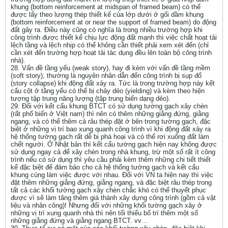
khung (bottom reinforcement at midspan of framed beam) có thể
được lấy theo lượng thép thiết kế của lớp dưới ở gối dầm khung
(bottom reinforcement at or near the support of framed beam) do động
đất gây ra. Điều này cũng có nghĩa là trong nhiều trường hợp khi
công trình được thiết kế chịu lực động đất mạnh thì việc chất hoạt tải
lệch tầng và lệch nhịp có thể không cần thiết phải xem xét đến (chỉ
cần xét đến trường hợp hoạt tải tác dụng đều lên toàn bộ công trình
nhà).
28. Vấn đề tầng yếu (weak story), hay đi kèm với vấn đề tầng mềm
(soft story), thường là nguyên nhân dẫn đến công trình bị sụp đổ
(story collapse) khi động đất xảy ra. Tức là trong trường hợp này kết
cấu cột ở tầng yếu có thể bị chảy dẻo (yielding) và kèm theo hiện
tượng tập trung năng lượng (tập trung biến dạng dẻo).
29. Đối với kết cấu khung BTCT có sử dụng tường gạch xây chèn
(rất phổ biến ở Việt nam) thì nên có thêm những giằng đứng, giằng
ngang, và có thể thêm cả râu thép đặt ở bên trong tường gạch, đặc
biệt ở những vị trí bao xung quanh công trình vì khi động đất xảy ra
hệ thống tường gạch rất dễ bị phá hoại và có thể rơi xuống đất làm
chết người. Ở Nhật bản thì kết cấu tường gạch hiện nay không được
sử dụng ngay cả để xây chèn trong nhà khung, trừ một số rất ít công
trình nếu có sử dụng thì yêu cầu phải kèm thêm những chi tiết thiết
kế đặc biệt để đảm bảo cho cả hệ thống tường gạch và kết cấu
khung cùng làm việc được với nhau. Đối với VN ta hiện nay thì việc
đặt thêm những giằng đứng, giằng ngang, và đặc biệt râu thép trong
tất cả các khối tường gạch xây chèn chắc khó có thể thuyết phục
được vì sẽ làm tăng thêm giá thành xây dựng công trình (gồm cả vật
liệu và nhân công)! Nhưng đối với những khối tường gạch xây ở
những vị trí xung quanh nhà thì nên tối thiểu bố trí thêm một số
những giằng đứng và giằng ngang BTCT. vv…