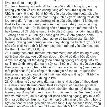
lớn hơn do tải trọng gió.
25. Trong trường hợp mặc dù tải trọng động đất không lớn, nhưng
những yếu cầu về cấu tạo chống động đất nên được quan tâm.
Chẳng hạn không nên bố trí hệ kết cấu của công trình quá mất cân
xứng theo cả mặt bằng và mặt đứng vì như vậy rất không tốt để chịu
lực động đất. Ví dụ theo phương đứng của công trình thì không nên
thiết kế kết cấu có những tầng quá mềm (soft story) so với những
tầng lân cận khác, tức là không nên có trường hợp mà một số cột
hay tường BTCT chẳng hạn chỉ kéo dài thừ tầng mái đến tầng 2 (tầng
1 không có vì mục đích tạo không gian lớn để làm garage, sảnh,...)
hoặc bị ngắt quãng ở một tầng nào đó để tạo không gian làm hội
trường. Nhưng nếu những yêu cầu này không thể tránh được thì kết
cấu cần phải được thiết kế đảm bảo thêm một số yêu cầu khác (có
thể tham khảo IBC, EC8,...)
26. Lượng thép dưới (bottom reinforcement) của dầm khung ở vùng
gối (vùng tiếp giáp với cột) nên được thiết kế để đảm bảo đủ chịu
được lực động đất tác dụng (theo phương ngang) khi động đất xảy
ra. Thực tế khi động đất mạnh xảy ra thì công trình chủ yếu dao động
theo phương ngang, tức là hầu như toàn bộ khối lượng (bao gồm cả
một phần hoạt tải) của công trình tham gia để tạo ra lực quán tính
theo phương ngang và dẫn đến mômen (không những ở mặt trên) ở
mặt dưới vùng gối dầm khung là lớn.
27. Ở những nước có động đất mạnh (như Nhật bản) thì thép dưới
của dầm khung thường được thiết kế chạy suốt giữa hai gối dầm
khung (thường không cắt thép dưới của dầm khung). Lý do là trong
trường hợp động đất mạnh thì nội lực mômen ở hai đầu dầm (cả mặt
trên và mặt dưới) do lực động đất (theo phương ngang) gây ra là rất
lớn, và có thể còn lớn hơn cả mô men ở giữa nhịp dầm gây ra bởi tổ
hợp có hoạt tải chất lệch nhịp và lệch tầng. Hay nói cách khác, trong
trường hợp động đất mạnh thì lượng thép thiết kế ở giũa nhịp dầm