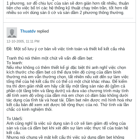
1 phương, sơ đồ chịu lực của sàn sẽ đơn giản hơn rất nhiều, thuận
tiện cho việc bố trí các hệ thống kỹ thuật chạy trên trần, tốt hơn rất
nhiều so với dùng sàn ô cờ và sàn dầm 2 phương thông thường.
Thuatdv
replied
12-10-2005, 11:11 PM
Ðề: Một số lưu ý cơ bản về việc tính toán và thiết kế kết cấu nhà
Tranh thủ nói thêm một chút về vấn đề dầm bẹt:
To leanh:
Nếu như không có thêm thiết kế gì đặc biệt thì anh nghĩ việc chọn
kích thước cho dầm bẹt có thể dựa trên độ cứng của dầm bình
thường mà em vẫn thường chọn, tất nhiên nếu xét đến sự làm việc
tổng thể của hệ kết cấu thì có thể có một chút khác nhau. Để kiểm
tra thì đơn giản nhất em hãy cắt lấy một tầng sàn nào đó (gồm cả
phần cột tầng trên và tầng dưới) và đưa vào chương trình máy tính
để tính xem độ võng của dầm mà em chọn có đảm bảo không dưới
tác dụng của tĩnh tải và hoạt tải. Dầm bẹt nên được mô hình hoá như
kết cấu bản để xem xét được bề rộng thực của nó. Thử tính vài lần
chắc có kinh nghiệm thôi.
To UdeS:
Anh cũng nghĩ là việc sử dụng sàn ô cờ sẽ làm giảm độ võng của
sàn và của cả dầm bẹt khi xét đến sự làm việc thực tế của toàn hệ
kết cấu.
Nhưng nói chung về mặt kết cấu thì việc sử dụng dầm bẹt không