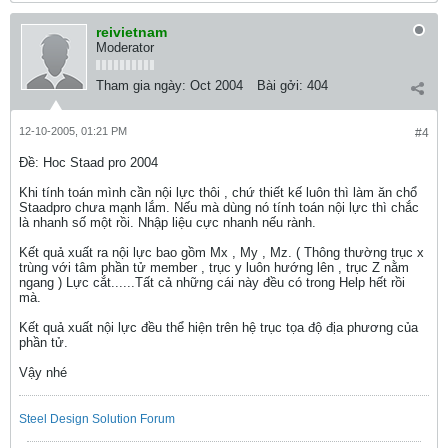
reivietnam
Moderator
Tham gia ngày:
Oct 2004
Bài gởi:
404
12-10-2005, 01:21 PM
#4
Ðề: Hoc Staad pro 2004
Khi tính toán mình cần nội lực thôi , chứ thiết kế luôn thì làm ăn chổ
Staadpro chưa mạnh lắm. Nếu mà dùng nó tính toán nội lực thì chắc
là nhanh số một rồi. Nhập liệu cực nhanh nếu rành.
Kết quả xuất ra nội lực bao gồm Mx , My , Mz. ( Thông thường trục x
trùng với tâm phần tử member , trục y luôn hướng lên , trục Z nằm
ngang ) Lực cắt......Tất cả những cái này đều có trong Help hết rồi
mà.
Kết quả xuất nội lực đều thể hiện trên hệ trục tọa độ địa phương của
phần tử.
Vậy nhé
Steel Design Solution Forum