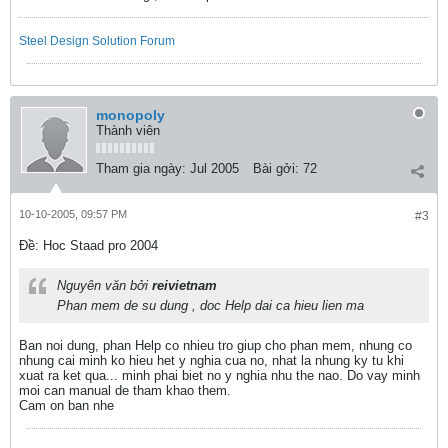
Steel Design Solution Forum
monopoly
Thành viên
Tham gia ngày:
Jul 2005
Bài gởi:
72
10-10-2005, 09:57 PM
#3
Ðề: Hoc Staad pro 2004
Nguyên văn bởi
reivietnam
Phan mem de su dung , doc Help dai ca hieu lien ma
Ban noi dung, phan Help co nhieu tro giup cho phan mem, nhung co
nhung cai minh ko hieu het y nghia cua no, nhat la nhung ky tu khi
xuat ra ket qua... minh phai biet no y nghia nhu the nao. Do vay minh
moi can manual de tham khao them.
Cam on ban nhe