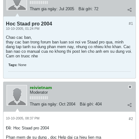
Tham gia ngày:
Jul 2005
Bài gởi:
72
Hoc Staad pro 2004
#1
10-10-2005, 01:24 PM
Chao cac ban,
thay cac ban trong forum ban luan soi noi ve Staad pro qua, minh
dang tap tanh su dung phan mem nay, nhung co nhieu kho khan. Cac
ban nao co manual cua no khong thi post len cho anh em su dung voi.
Cam on truoc nhe
Tags:
None
reivietnam
Moderator
Tham gia ngày:
Oct 2004
Bài gởi:
404
10-10-2005, 08:37 PM
#2
Ðề: Hoc Staad pro 2004
Phan mem de su dung , doc Help dai ca hieu lien ma