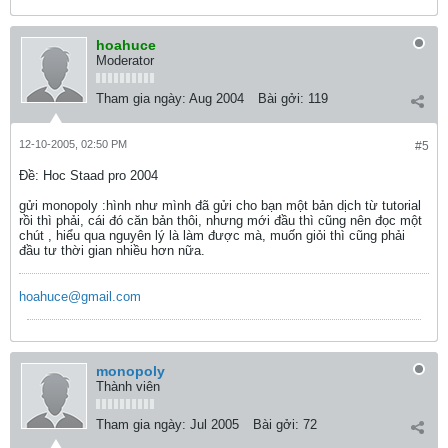
hoahuce
Moderator
Tham gia ngày:
Aug 2004
Bài gởi:
119
12-10-2005, 02:50 PM
#5
Ðề: Hoc Staad pro 2004
gửi monopoly :hình như mình đã gửi cho bạn một bản dịch từ tutorial
rồi thì phải, cái đó căn bản thôi, nhưng mới đầu thì cũng nên đọc một
chút , hiểu qua nguyên lý là làm được mà, muốn giỏi thì cũng phải
đầu tư thời gian nhiều hơn nữa.
hoahuce@gmail.com
monopoly
Thành viên
Tham gia ngày:
Jul 2005
Bài gởi:
72