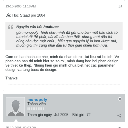
13-10-2005, 11:18 AM
#6
Ðề: Hoc Staad pro 2004
Nguyên văn bởi
hoahuce
gửi monopoly :hình như mình đã gửi cho bạn một bản dịch từ
tutorial rồi thì phải, cái đó căn bản thôi, nhưng mới đầu thì
cũng nên đọc một chút , hiểu qua nguyên lý là làm được mà,
muốn giỏi thì cũng phải đầu tư thời gian nhiều hơn nữa.
Cam on ban hoahuce nhe, minh da nhan dc roi, tai lieu rat bo ich. Ve
phan can ban thi minh biet so so roi, minh dang hoc hoi phan design
ve thiet ke thep. Nhung hien gio minh chua biet het cac parameter
design va tung buoc de design.
Thanks
monopoly
Thành viên
Tham gia ngày:
Jul 2005
Bài gởi:
72
25-10-2005, 02:02 PM