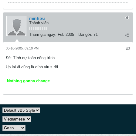
minhbu
Thành viên
Tham gia ngày:
Feb 2005
Bài gởi:
71
30-10-2005, 09:10 PM
#3
Ðề: Tính dự toán công trình
Up lại đi đúng là dính virus rồi
Nothing gonna change....