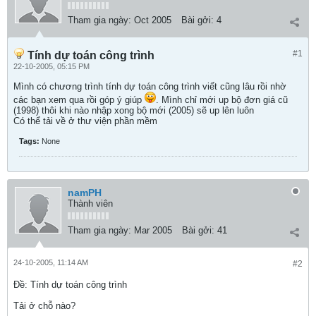
Tham gia ngày:
Oct 2005
Bài gởi:
4
#1
Tính dự toán công trình
22-10-2005, 05:15 PM
Mình có chương trình tính dự toán công trình viết cũng lâu rồi nhờ
các bạn xem qua rồi góp ý giúp
. Mình chỉ mới up bộ đơn giá cũ
(1998) thôi khi nào nhập xong bộ mới (2005) sẽ up lên luôn
Có thể tải về ở thư viện phần mềm
Tags:
None
namPH
Thành viên
Tham gia ngày:
Mar 2005
Bài gởi:
41
24-10-2005, 11:14 AM
#2
Ðề: Tính dự toán công trình
Tải ở chỗ nào?