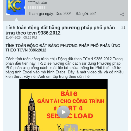
*****istrator
Tham gia ngày:
Dec 2004
Bài gởi:
584
Tính toán động đất bằng phương pháp phổ phản
#1
ứng theo tcvn 9386:2012
11-04-2024, 05:13 PM
TÍNH TOÁN ĐỘNG ĐẤT BẰNG PHƯƠNG PHÁP PHỔ PHẢN ỨNG
THEO TCVN 9386:2012
Cách tính toán công trình chịu Động đất theo TCVN 9386:2012.Trong
phần đầu tiên này, T-SD sẽ hướng dẫn cách sử dụng Phương pháp
Phổ phản ứng bằng cách xuất file txt chứa thông tin Phổ thiết kế từ
bảng tính Excel vào mô hình Etabs. Đây là một video dài và có nhiều
kiến thức, vậy nên Anh em tập trung theo dõi nhé!