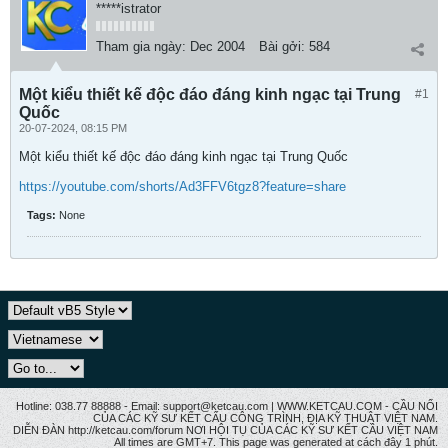
*****istrator
Tham gia ngày:
Dec 2004
Bài gởi:
584
Một kiểu thiết kế độc đáo đáng kinh ngạc tại Trung
#1
Quốc
20-07-2024, 08:15 PM
Một kiểu thiết kế độc đáo đáng kinh ngạc tại Trung Quốc
https://youtube.com/shorts/Ad3FFV6tgz8?feature=share
Tags:
None
Hotline: 038.77 88888 - Email: support@ketcau.com | WWW.KETCAU.COM - CẦU NỐI
CỦA CÁC KỸ SƯ KẾT CẤU CÔNG TRÌNH, ĐỊA KỸ THUẬT VIỆT NAM.
DIỄN ĐÀN http://ketcau.com/forum NƠI HỘI TỤ CỦA CÁC KỸ SƯ KẾT CÂU VIỆT NAM
All times are GMT+7. This page was generated at cách đây 1 phút.