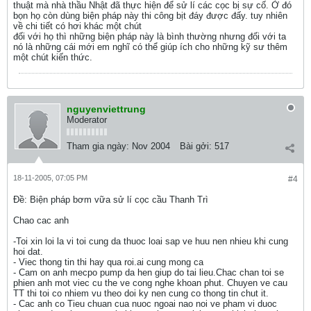
thuật mà nhà thầu Nhật đã thực hiện để sử lí các cọc bị sự cố. Ở đó
bọn họ còn dùng biện pháp này thi công bịt đáy được đấy. tuy nhiên
về chi tiết có hơi khác một chút
đối với họ thì những biện pháp này là bình thường nhưng đối với ta
nó là những cái mới em nghĩ có thể giúp ích cho những kỹ sư thêm
một chút kiến thức.
nguyenviettrung
Moderator
Tham gia ngày:
Nov 2004
Bài gởi:
517
18-11-2005, 07:05 PM
#4
Ðề: Biện pháp bơm vữa sử lí cọc cầu Thanh Trì
Chao cac anh
-Toi xin loi la vi toi cung da thuoc loai sap ve huu nen nhieu khi cung
hoi dat.
- Viec thong tin thi hay qua roi.ai cung mong ca
- Cam on anh mecpo pump da hen giup do tai lieu.Chac chan toi se
phien anh mot viec cu the ve cong nghe khoan phut. Chuyen ve cau
TT thi toi co nhiem vu theo doi ky nen cung co thong tin chut it.
- Cac anh co Tieu chuan cua nuoc ngoai nao noi ve pham vi duoc