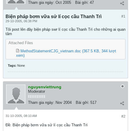
Tham gia ngày:
Oct 2005
Bài gởi:
47
Biện pháp bơm vữa sử lí cọc cầu Thanh Trì
#1
29-10-2005, 06:38 PM
Tôi post lên đây biện pháp swr lí cọc cầu Thanh Trì cho những ai quan
tâm
Attached Files
MethodStatementCJG_vietnam.doc
(367.5 KB, 344 lượt
xem)
Tags:
None
nguyenviettrung
Moderator
Tham gia ngày:
Nov 2004
Bài gởi:
517
31-10-2005, 08:10 AM
#2
Ðề: Biện pháp bơm vữa sử lí cọc cầu Thanh Trì