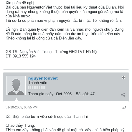
Xin phép đề nghị:
Bài của bạn NguyentonViet thuoc loai tai lieu ky thuat của Du an. Noi
dung rat hay nhung không thuộc bản quyền của nguoi gủi đăng mà là
của Nhà nước.
Tôi sợ là có phần nào vi phạm nguyên tắc bí mật. Tôi không rõ lắm.
Đề nghị Ban quản lý diẽn đàn xem lại và nhắc mọi người chú ý đừng
để lộ các thông tin quá nhậy cảm của dự án thục trên diễn đàn này.
Khéo không lại bị đóng cửa cả Diẽn đàn đấy.
GS.TS. Nguyễn Viết Trung - Trường ĐHGTVT Hà Nội
ĐT: 0913 555 194
nguyentonviet
Thành viên
Tham gia ngày:
Oct 2005
Bài gởi:
47
31-10-2005, 05:55 PM
#3
Ðề: Biện pháp bơm vữa sử lí cọc cầu Thanh Trì
Chào thầy Trung:
THeo em đây không phải vấn đề gì bí mật cả. đây chỉ là biện pháp kỹ