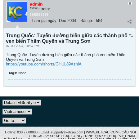
admin
*****istrator
Tham gia ngày:
Dec 2004
Bài gởi:
584
Trung Quốc: Tuyến đường biển giữa các thành phố
#1
ven biển Thâm Quyến và Trung Sơn
07-09-2024, 10:57 PM
Trung Quốc: Tuyến đường biển giữa các thành phố ven biển Thâm
Quyến và Trung Sơn
https://youtube.com/shorts/GHUL89AzhiA
Tags:
None
Hotline: 038.77 88888 - Email: support@ketcau.com | WWW.KETCAU.COM - CẦU NỐI
CỦA CÁC KỸ SƯ KẾT CẤU CÔNG TRÌNH, ĐỊA KỸ THUẬT VIỆT NAM.