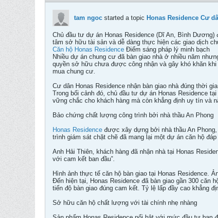
tam ngoc
started a topic
Honas Residence Cư dâ
Chủ đầu tư dự án Honas Residence (Dĩ An, Bình Dương) đa
tâm sở hữu tài sản và dễ dàng thực hiện các giao dịch c
Căn hộ Honas Residence
Điểm sáng pháp lý minh bạch
Nhiều dự án chung cư đã bàn giao nhà ở nhiều năm nhưng
quyền sở hữu chưa được công nhận và gây khó khăn khi 
mua chung cư.
Cư dân Honas Residence nhận bàn giao nhà đúng thời gi
Trong bối cảnh đó, chủ đầu tư dự án Honas Residence tại 
vững chắc cho khách hàng mà còn khẳng định uy tín và nă
Bảo chứng chất lượng công trình bởi nhà thầu An Phong
Honas Residence
được xây dựng bởi nhà thầu An Phong, m
trình giám sát chặt chẽ đã mang lại một dự án căn hộ đáp 
Anh Hải Thiên, khách hàng đã nhận nhà tại Honas Residence 
với cam kết ban đầu”.
Hình ảnh thực tế căn hộ bàn giao tại Honas Residence. Ả
Đến hiện tại, Honas Residence đã bàn giao gần 300 căn hộ
tiến độ bàn giao đúng cam kết. Tỷ lệ lấp đầy cao khẳng đ
Sở hữu căn hộ chất lượng với tài chính nhẹ nhàng
Sản phẩm Honas Residence nổi bật với mức đầu tư ban đầu