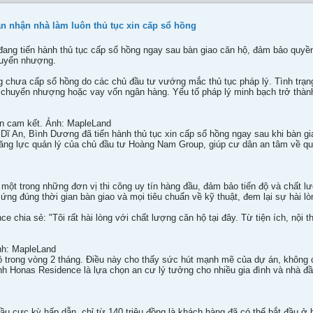
n nhận nhà làm luôn thủ tục xin cấp sổ hồng
ng tiến hành thủ tục cấp sổ hồng ngay sau bàn giao căn hộ, đảm bảo quyền 
huyển nhượng.
 chưa cấp sổ hồng do các chủ đầu tư vướng mắc thủ tục pháp lý. Tình trạn
chuyển nhượng hoặc vay vốn ngân hàng. Yếu tố pháp lý minh bạch trở thàn
an cam kết. Ảnh: MapleLand
Dĩ An, Bình Dương đã tiến hành thủ tục xin cấp sổ hồng ngay sau khi bàn gi
ng lực quản lý của chủ đầu tư Hoàng Nam Group, giúp cư dân an tâm về quyề
ột trong những đơn vị thi công uy tín hàng đầu, đảm bảo tiến độ và chất l
ứng đúng thời gian bàn giao và mọi tiêu chuẩn về kỹ thuật, đem lại sự hài l
chia sẻ: "Tôi rất hài lòng với chất lượng căn hộ tại đây. Từ tiện ích, nội th
nh: MapleLand
 trong vòng 2 tháng. Điều này cho thấy sức hút mạnh mẽ của dự án, không ch
ịnh Honas Residence là lựa chọn an cư lý tưởng cho nhiều gia đình và nhà đầ
 cực kỳ hấp dẫn, chỉ từ 140 triệu đồng là khách hàng đã có thể bắt đầu ở h