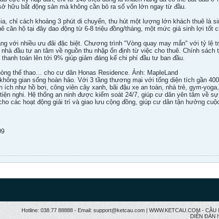
 sở hữu bất động sản mà không cần bỏ ra số vốn lớn ngay từ đầu.
chỉ cách khoảng 3 phút di chuyển, thu hút một lượng lớn khách thuê là sinh 
uê căn hộ tại đây dao động từ 6-8 triệu đồng/tháng, một mức giá sinh lợi tốt 
g với nhiều ưu đãi đặc biệt. Chương trình "Vòng quay may mắn" với tỷ lệ t
 nhà đầu tư an tâm về nguồn thu nhập ổn định từ việc cho thuê. Chính sách t
thanh toán lên tới 9% giúp giảm đáng kể chi phí đầu tư ban đầu.
 phòng thể thao… cho cư dân Honas Residence. Ảnh: MapleLand
không gian sống hoàn hảo. Với 3 tầng thương mại với tổng diện tích gần 4
n ích như hồ bơi, công viên cây xanh, bãi đậu xe an toàn, nhà trẻ, gym-yoga
tiện nghi. Hệ thống an ninh được kiểm soát 24/7, giúp cư dân yên tâm về sự 
cho các hoạt động giải trí và giao lưu cộng đồng, giúp cư dân tận hưởng cuộ
09
Hotline: 038.77 88888 - Email: support@ketcau.com | WWW.KETCAU.COM - 
DIỄN ĐÀN h