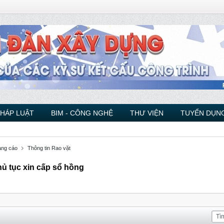
PHÁP LUẬT
BIM - CÔNG NGHỆ
THƯ VIỆN
TUYỂN DỤNG
ng cáo
Thông tin Rao vặt
ủ tục xin cấp sổ hồng