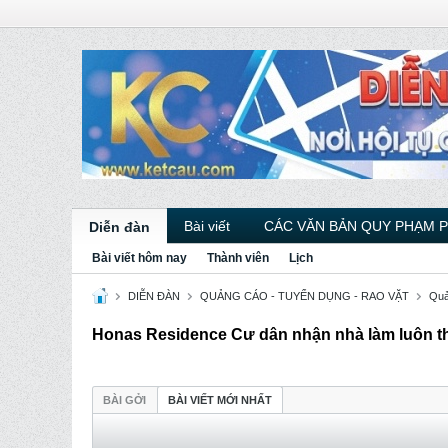
Bài viết
CÁC VĂN BẢN QUY PHẠM 
Diễn đàn
Bài viết hôm nay
Thành viên
Lịch
DIỄN ĐÀN
QUẢNG CÁO - TUYỂN DỤNG - RAO VẶT
Quả
Honas Residence Cư dân nhận nhà làm luôn th
BÀI GỞI
BÀI VIẾT MỚI NHẤT