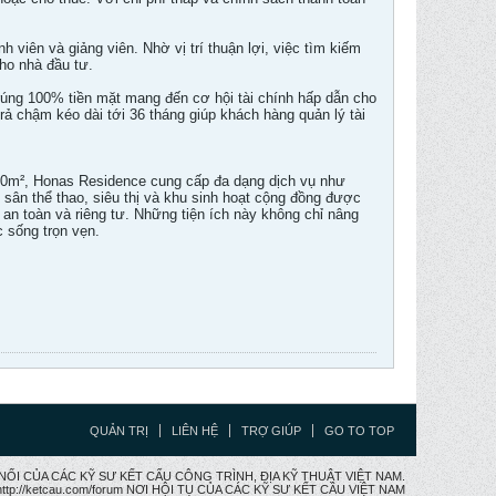
viên và giảng viên. Nhờ vị trí thuận lợi, việc tìm kiếm
cho nhà đầu tư.
rúng 100% tiền mặt mang đến cơ hội tài chính hấp dẫn cho
rả chậm kéo dài tới 36 tháng giúp khách hàng quản lý tài
000m², Honas Residence cung cấp đa dạng dịch vụ như
, sân thể thao, siêu thị và khu sinh hoạt cộng đồng được
an toàn và riêng tư. Những tiện ích này không chỉ nâng
c sống trọn vẹn.
QUẢN TRỊ
LIÊN HỆ
TRỢ GIÚP
GO TO TOP
CẦU NỐI CỦA CÁC KỸ SƯ KẾT CẤU CÔNG TRÌNH, ĐỊA KỸ THUẬT VIỆT NAM.
ttp://ketcau.com/forum NƠI HỘI TỤ CỦA CÁC KỸ SƯ KẾT CÂU VIỆT NAM