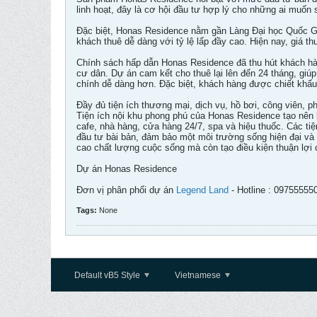
linh hoạt, đây là cơ hội đầu tư hợp lý cho những ai muốn
Đặc biệt, Honas Residence nằm gần Làng Đại học Quốc Gia, 
khách thuê dễ dàng với tỷ lệ lấp đầy cao. Hiện nay, giá th
Chính sách hấp dẫn Honas Residence đã thu hút khách hàn
cư dân. Dự án cam kết cho thuê lại lên đến 24 tháng, giúp
chính dễ dàng hơn. Đặc biệt, khách hàng được chiết khấu 
Đầy đủ tiện ích thương mại, dịch vụ, hồ bơi, công viên,
Tiện ích nội khu phong phú của Honas Residence tạo nên 
cafe, nhà hàng, cửa hàng 24/7, spa và hiệu thuốc. Các tiệ
đầu tư bài bản, đảm bảo một môi trường sống hiện đại và 
cao chất lượng cuộc sống mà còn tạo điều kiện thuận lợi 
Dự án Honas Residence
Đơn vị phân phối dự án
Legend Land
- Hotline : 09755555
Tags:
None
Default vB5 Style
Vietnamese