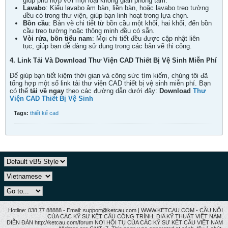
giúp phù hợp với mọi loại không gian phòng tắm.
Lavabo
: Kiểu lavabo âm bàn, liền bàn, hoặc lavabo treo tường
đều có trong thư viện, giúp bạn linh hoạt trong lựa chọn.
Bồn cầu
: Bản vẽ chi tiết từ bồn cầu một khối, hai khối, đến bồn
cầu treo tường hoặc thông minh đều có sẵn.
Vòi rửa, bồn tiểu nam
: Mọi chi tiết đều được cập nhật liên
tục, giúp bạn dễ dàng sử dụng trong các bản vẽ thi công.
4. Link Tải Và Download Thư Viện CAD Thiết Bị Vệ Sinh Miễn Phí
Để giúp bạn tiết kiệm thời gian và công sức tìm kiếm, chúng tôi đã
tổng hợp một số link tải thư viện CAD thiết bị vệ sinh miễn phí. Bạn
có thể
tải về ngay
theo các đường dẫn dưới đây:
Download
Thư
Viện CAD Thiết Bị Vệ Sinh
Tags:
thiết kế cad
Hotline: 038.77 88888 - Email: support@ketcau.com | WWW.KETCAU.COM - CẦU NỐI
CỦA CÁC KỸ SƯ KẾT CẤU CÔNG TRÌNH, ĐỊA KỸ THUẬT VIỆT NAM.
DIỄN ĐÀN http://ketcau.com/forum NƠI HỘI TỤ CỦA CÁC KỸ SƯ KẾT CÂU VIỆT NAM