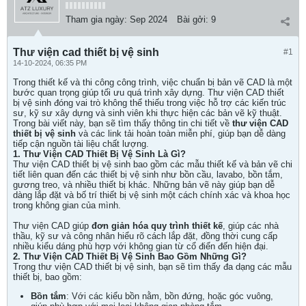
Tham gia ngày:
Sep 2024
Bài gởi:
9
Thư viện cad thiết bị vệ sinh
#1
14-10-2024, 06:35 PM
Trong thiết kế và thi công công trình, việc chuẩn bị bản vẽ CAD là một
bước quan trọng giúp tối ưu quá trình xây dựng. Thư viện CAD thiết
bị vệ sinh đóng vai trò không thể thiếu trong việc hỗ trợ các kiến trúc
sư, kỹ sư xây dựng và sinh viên khi thực hiện các bản vẽ kỹ thuật.
Trong bài viết này, bạn sẽ tìm thấy thông tin chi tiết về
thư viện CAD
thiết bị vệ sinh
và các link tải hoàn toàn miễn phí, giúp bạn dễ dàng
tiếp cận nguồn tài liệu chất lượng.
1. Thư Viện CAD Thiết Bị Vệ Sinh Là Gì?
Thư viện CAD thiết bị vệ sinh bao gồm các mẫu thiết kế và bản vẽ chi
tiết liên quan đến các thiết bị vệ sinh như bồn cầu, lavabo, bồn tắm,
gương treo, và nhiều thiết bị khác. Những bản vẽ này giúp bạn dễ
dàng lắp đặt và bố trí thiết bị vệ sinh một cách chính xác và khoa học
trong không gian của mình.
Thư viện CAD giúp
đơn giản hóa quy trình thiết kế
, giúp các nhà
thầu, kỹ sư và công nhân hiểu rõ cách lắp đặt, đồng thời cung cấp
nhiều kiểu dáng phù hợp với không gian từ cổ điển đến hiện đại.
2. Thư Viện CAD Thiết Bị Vệ Sinh Bao Gồm Những Gì?
Trong thư viện CAD thiết bị vệ sinh, bạn sẽ tìm thấy đa dạng các mẫu
thiết bị, bao gồm:
Bồn tắm
: Với các kiểu bồn nằm, bồn đứng, hoặc góc vuông,