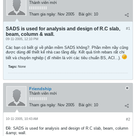
Thành viên mới
Tham gia ngày:
Nov 2005
Bài gởi:
10
SADS is used for analysis and design of R.C slab,
#1
beam, column & wall.
09-11-2005, 12:10 PM
Các bạn có biết gì về phần mềm SADS không?. Phần mềm nầy cũng
được dùng để thiết kế nhà cao tầng đấy. Kết quả tính rebars rất chi
tiết và chuyên nghiệp ( dĩ nhiên là với các tiêu chuẩn BS, ACI...).
Tags:
None
Friendship
Thành viên mới
Tham gia ngày:
Nov 2005
Bài gởi:
10
10-11-2005, 10:43 AM
#2
Ðề: SADS is used for analysis and design of R.C slab, beam, column
&amp; wall.