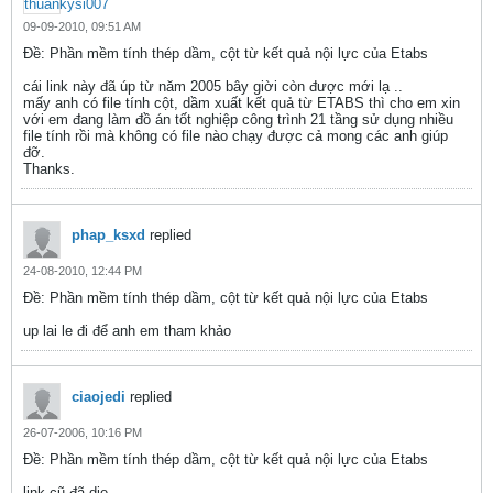
09-09-2010, 09:51 AM
Ðề: Phần mềm tính thép dầm, cột từ kết quả nội lực của Etabs
cái link này đã úp từ năm 2005 bây giời còn được mới lạ ..
mấy anh có file tính cột, dầm xuất kết quả từ ETABS thì cho em xin
với em đang làm đồ án tốt nghiệp công trình 21 tầng sử dụng nhiều
file tính rồi mà không có file nào chạy được cả mong các anh giúp
đỡ.
Thanks.
phap_ksxd
replied
24-08-2010, 12:44 PM
Ðề: Phần mềm tính thép dầm, cột từ kết quả nội lực của Etabs
up lai le đi để anh em tham khảo
ciaojedi
replied
26-07-2006, 10:16 PM
Ðề: Phần mềm tính thép dầm, cột từ kết quả nội lực của Etabs
link cũ đã die