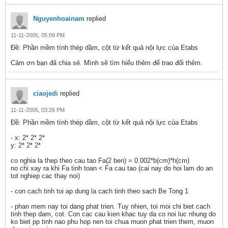
Nguyenhoainam
replied
11-11-2005, 05:09 PM
Ðề: Phần mềm tính thép dầm, cột từ kết quả nội lực của Etabs
Cảm ơn bạn đã chia sẻ. Mình sẽ tìm hiểu thêm để trao đổi thêm.
ciaojedi
replied
11-11-2005, 03:26 PM
Ðề: Phần mềm tính thép dầm, cột từ kết quả nội lực của Etabs
- x: 2* 2* 2*
y: 2* 2* 2*
co nghia la thep theo cau tao Fa(2 ben) = 0.002*b(cm)*h(cm)
no chi xay ra khi Fa tinh toan < Fa cau tao (cai nay do hoi lam do an
tot nghiep cac thay noi)
- con cach tinh toi ap dung la cach tinh theo sach Be Tong 1
- phan mem nay toi dang phat trien. Tuy nhien, toi moi chi biet cach
tinh thep dam, cot. Con cac cau kien khac tuy da co noi luc nhung do
ko biet pp tinh nao phu hop nen toi chua muon phat trien them, muon