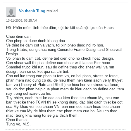
Vo thanh Tung
replied
13-11-2005, 03:25 AM
Ðề: Phần mềm tính thép dầm, cột từ kết quả nội lực của Etabs
Chao dien dan,
Cho phep toi duoc danh khong dau.
Ve thiet ke dam cot va vach, toi xin phep duoc noi ro hon.
Trong Etabs, dung chuc nang Concrete Frame Design and Shearwall
Design.
Voi phan tu dam cot, define tiet dien cho no check hoac design.
Con shear wall thi phai define cac shear wall la cac Pier hoac
Spandrel truoc khi run, sau do define thep cho shear wall va run
design, ban se co ket qua rat chi tiet.
Con noi luc trong cac phan tu tam vo, co hai phan, stress or force,
phan mem nao cung co du, de hieu them nen kiem sach ve ly thuyet
tam vo (Theory of Plate and Shell ) se hieu hon ve stress va force,
sau do doc phan help cua phan mem de hieu cach ho define cac item
nay trong software cua ho.
Tuy nhien, cach thiet ke cac cau kien theo tieu chuan My, neu cac
ban thiet ke theo TCVN thi se khong dung, dac biet cach thiet ke cot
cua My khac voi tieu chuan VN, ban nen doc sach hoac tieu chuan
thiet ke cua My de hieu them cac phan mem cua ho. Neu co thac
mac, trong kha nang toi se giai thich them.
Chao than ai,
Tung Vo, M.S.