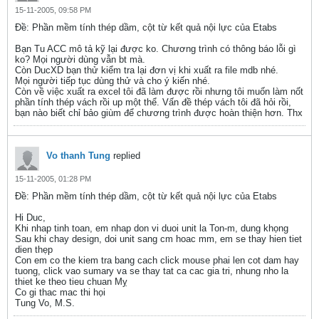
15-11-2005, 09:58 PM
Ðề: Phần mềm tính thép dầm, cột từ kết quả nội lực của Etabs
Bạn Tu ACC mô tả kỹ lại được ko. Chương trình có thông báo lỗi gì
ko? Mọi người dùng vẫn bt mà.
Còn DucXD bạn thử kiểm tra lại đơn vị khi xuất ra file mdb nhé.
Mọi người tiếp tục dùng thử và cho ý kiến nhé.
Còn về việc xuất ra excel tôi đã làm được rồi nhưng tôi muốn làm nốt
phần tính thép vách rồi up một thể. Vấn đề thép vách tôi đã hỏi rồi,
bạn nào biết chỉ bảo giùm để chương trình được hoàn thiện hơn. Thx
Vo thanh Tung
replied
15-11-2005, 01:28 PM
Ðề: Phần mềm tính thép dầm, cột từ kết quả nội lực của Etabs
Hi Duc,
Khi nhap tinh toan, em nhap don vi duoi unit la Ton-m, dung khọng
Sau khi chay design, doi unit sang cm hoac mm, em se thay hien tiet
dien thẹp
Con em co the kiem tra bang cach click mouse phai len cot dam hay
tuong, click vao sumary va se thay tat ca cac gia tri, nhung nho la
thiet ke theo tieu chuan Mỵ
Co gi thac mac thi họi
Tung Vo, M.S.