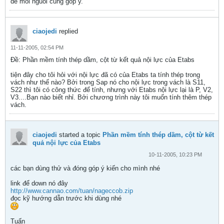
de moi nguoi cung gop y.
ciaojedi
replied
11-11-2005, 02:54 PM
Ðề: Phần mềm tính thép dầm, cột từ kết quả nội lực của Etabs
tiện đây cho tôi hỏi với nội lực đã có của Etabs ta tính thép trong
vách như thế nào? Bởi trong Sap nó cho nội lực trong vách là S11,
S22 thì tôi có công thức để tính, nhưng với Etabs nội lực lại là P, V2,
V3....Bạn nào biết nhỉ. Bởi chương trình này tôi muốn tính thêm thép
vách.
ciaojedi
started a topic
Phần mềm tính thép dầm, cột từ kết
quả nội lực của Etabs
10-11-2005, 10:23 PM
các bạn dùng thử và đóng góp ý kiến cho mình nhé
link để down nó đây
http://www.cannao.com/tuan/nageccob.zip
đọc kỹ hướng dẫn trước khi dùng nhé
Tuấn