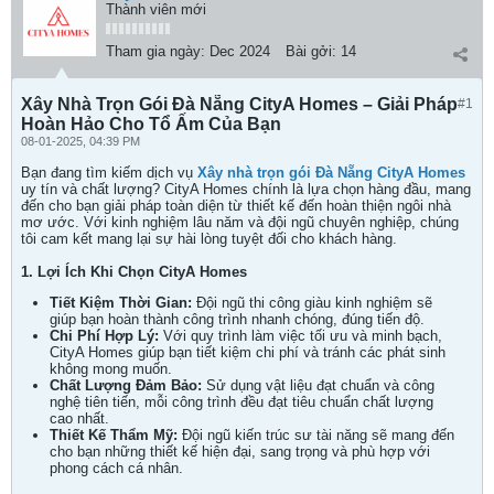
Thành viên mới
Tham gia ngày:
Dec 2024
Bài gởi:
14
Xây Nhà Trọn Gói Đà Nẵng CityA Homes – Giải Pháp
#1
Hoàn Hảo Cho Tổ Ấm Của Bạn
08-01-2025, 04:39 PM
Bạn đang tìm kiếm dịch vụ
Xây nhà trọn gói Đà Nẵng CityA Homes
uy tín và chất lượng? CityA Homes chính là lựa chọn hàng đầu, mang
đến cho bạn giải pháp toàn diện từ thiết kế đến hoàn thiện ngôi nhà
mơ ước. Với kinh nghiệm lâu năm và đội ngũ chuyên nghiệp, chúng
tôi cam kết mang lại sự hài lòng tuyệt đối cho khách hàng.
1. Lợi Ích Khi Chọn CityA Homes
Tiết Kiệm Thời Gian:
Đội ngũ thi công giàu kinh nghiệm sẽ
giúp bạn hoàn thành công trình nhanh chóng, đúng tiến độ.
Chi Phí Hợp Lý:
Với quy trình làm việc tối ưu và minh bạch,
CityA Homes giúp bạn tiết kiệm chi phí và tránh các phát sinh
không mong muốn.
Chất Lượng Đảm Bảo:
Sử dụng vật liệu đạt chuẩn và công
nghệ tiên tiến, mỗi công trình đều đạt tiêu chuẩn chất lượng
cao nhất.
Thiết Kế Thẩm Mỹ:
Đội ngũ kiến trúc sư tài năng sẽ mang đến
cho bạn những thiết kế hiện đại, sang trọng và phù hợp với
phong cách cá nhân.