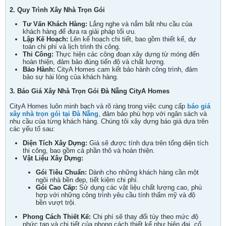
2. Quy Trình Xây Nhà Trọn Gói
Tư Vấn Khách Hàng:
Lắng nghe và nắm bắt nhu cầu của
khách hàng để đưa ra giải pháp tối ưu.
Lập Kế Hoạch:
Lên kế hoạch chi tiết, bao gồm thiết kế, dự
toán chi phí và lịch trình thi công.
Thi Công:
Thực hiện các công đoạn xây dựng từ móng đến
hoàn thiện, đảm bảo đúng tiến độ và chất lượng.
Bảo Hành:
CityA Homes cam kết bảo hành công trình, đảm
bảo sự hài lòng của khách hàng.
3. Báo Giá Xây Nhà Trọn Gói Đà Nẵng CityA Homes
CityA Homes luôn minh bạch và rõ ràng trong việc cung cấp
báo giá
xây nhà trọn gói tại Đà Nẵng
, đảm bảo phù hợp với ngân sách và
nhu cầu của từng khách hàng. Chúng tôi xây dựng báo giá dựa trên
các yếu tố sau:
Diện Tích Xây Dựng:
Giá sẽ được tính dựa trên tổng diện tích
thi công, bao gồm cả phần thô và hoàn thiện.
Vật Liệu Xây Dựng:
Gói Tiêu Chuẩn:
Dành cho những khách hàng cần một
ngôi nhà bền đẹp, tiết kiệm chi phí.
Gói Cao Cấp:
Sử dụng các vật liệu chất lượng cao, phù
hợp với những công trình yêu cầu tính thẩm mỹ và độ
bền vượt trội.
Phong Cách Thiết Kế:
Chi phí sẽ thay đổi tùy theo mức độ
phức tạp và chi tiết của phong cách thiết kế như hiện đại, cổ