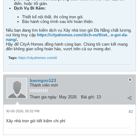
điển, hoặc tối giản.
Dịch Vụ Đi Kèm:
Thiết kế nội thất, thi công trọn gói.
Bảo hành công trình sau khi hoàn thiện.
Nếu bạn đang tìm kiếm dịch vụ Xây nhà trọn gói Đà Nẵng chất lượng,
vui lòng truy cập
https://cityahomes.com/dich-vu/thiet...n-goi-da-
nang/
.
Hãy để CityA Homes đồng hành cùng bạn. Chúng tôi cam kết mang
đến không gian sống hoàn hảo, vượt trên cả sự mong đợi.
Tags:
https://cityahomes.com/di
baongoc123
Thành viên mới
Tham gia ngày:
May 2026
Bài gởi:
13
30-05-2026, 05:52 PM
#2
Xây nhà trọn gói tiết kiệm chi phí