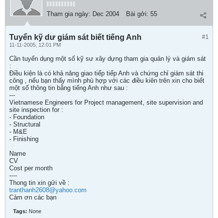
Tham gia ngày:
Dec 2004
Bài gởi:
55
Tuyển kỹ dư giám sát biết tiếng Anh
#1
11-11-2005, 12:01 PM
Cần tuyển dụng một số kỹ sư xây dựng tham gia quản lý và giám sát
:
Điều kiện là có khả năng giao tiếp tiếp Anh và chứng chỉ giám sát thi
công , nếu bạn thấy mình phù hợp với các điều kiên trên xin cho biết
một số thông tin bằng tiếng Anh như sau :
---
Vietnamese Engineers for Project management, site supervision and
site inspection for :
- Foundation
- Structural
- M&E
- Finishing
Name
CV
Cost per month
----
Thong tin xin gửi về :
tranthanh2608@yahoo.com
Cảm ơn các bạn
Tags:
None