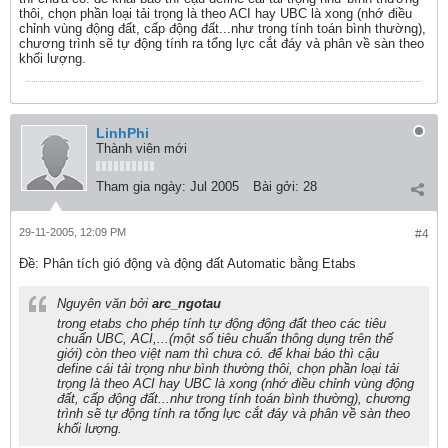
thôi, chọn phần loại tải trọng là theo ACI hay UBC là xong (nhớ điều
chỉnh vùng động đất, cấp động đất...như trong tính toán bình thường),
chương trình sẽ tự động tính ra tổng lực cắt đáy và phân về sàn theo
khối lượng.
LinhPhi
Thành viên mới
Tham gia ngày:
Jul 2005
Bài gởi:
28
29-11-2005, 12:09 PM
#4
Ðề: Phân tích gió động và động đất Automatic bằng Etabs
Nguyên văn bởi
arc_ngotau
trong etabs cho phép tính tự động động đất theo các tiêu
chuẩn UBC, ACI,...(một số tiêu chuẩn thông dụng trên thế
giới) còn theo việt nam thì chưa có. để khai báo thì cậu
define cái tải trọng như bình thường thôi, chọn phần loại tải
trọng là theo ACI hay UBC là xong (nhớ điều chỉnh vùng động
đất, cấp động đất...như trong tính toán bình thường), chương
trình sẽ tự động tính ra tổng lực cắt đáy và phân về sàn theo
khối lượng.