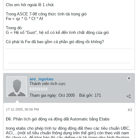
Cho em hỏi ngoài lề 1 chút.
Trong ASCE 7-98 công thức tính tải trọng gió
Fw = qz * G * Cf * Af
Trong đó:
G = Hệ số “Gust”, hệ số có kể đến tính chất động của gió
Có phải là Fw đã bao gồm cả phần gió động rồi không?
arc_ngotau
Thành viên tích cực
Tham gia ngày:
Oct 2005
Bài gởi:
171
17-11-2005, 06:56 PM
#3
Ðề: Phân tích gió động và động đất Automatic bằng Etabs
trong etabs cho phép tính tự động động đất theo các tiêu chuẩn UBC,
ACI,...(một số tiêu chuẩn thông dụng trên thế giới) còn theo việt nam
thì chưa có. để khai báo thì cậu define cái tải trọng như bình thường