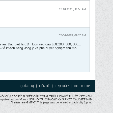
12-04-2025, 11:58 AM
02-04-2025, 09:20 AM
ự án. Đặc biệt là CĐT luôn yêu cầu LOD200, 300, 350...
o để khách hàng đồng ý và phê duyệt nghiệm thu mô
QUẢN TRỊ
LIÊN HỆ
TRỢ GIÚP
GO TO TOP
CẦU NỐI CỦA CÁC KỸ SƯ KẾT CẤU CÔNG TRÌNH, ĐỊA KỸ THUẬT VIỆT NAM.
ttp://ketcau.com/forum NƠI HỘI TỤ CỦA CÁC KỸ SƯ KẾT CÂU VIỆT NAM
All times are GMT+7. This page was generated at cách đây 1 phút.