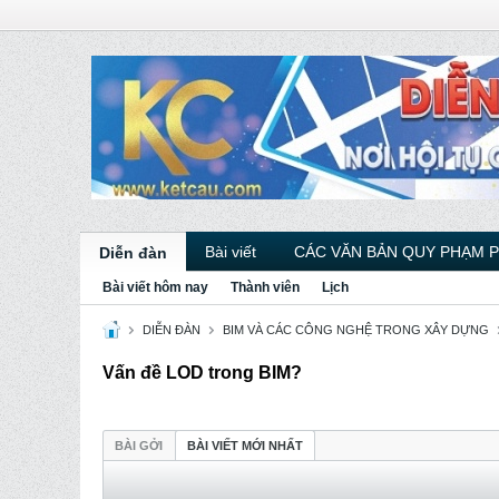
Bài viết
CÁC VĂN BẢN QUY PHẠM 
Diễn đàn
Bài viết hôm nay
Thành viên
Lịch
DIỄN ĐÀN
BIM VÀ CÁC CÔNG NGHỆ TRONG XÂY DỰNG
Vấn đề LOD trong BIM?
BÀI GỞI
BÀI VIẾT MỚI NHẤT