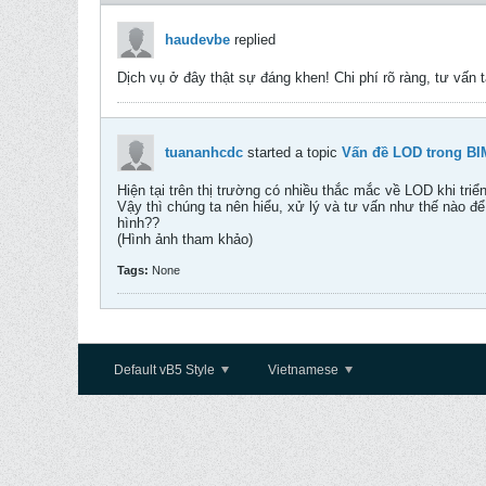
haudevbe
replied
Dịch vụ ở đây thật sự đáng khen! Chi phí rõ ràng, tư vấn 
tuananhcdc
started a topic
Vấn đề LOD trong BI
Hiện tại trên thị trường có nhiều thắc mắc về LOD khi tr
Vậy thì chúng ta nên hiểu, xử lý và tư vấn như thế nào
hình??
(Hình ảnh tham khảo)
Tags:
None
Default vB5 Style
Vietnamese