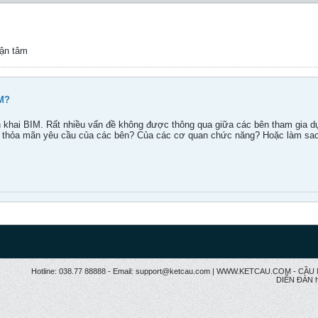
tận tâm
M?
iển khai BIM. Rất nhiều vấn đề không được thông qua giữa các bên tham gia d
 để thỏa mãn yêu cầu của các bên? Của các cơ quan chức năng? Hoặc làm sa
Hotline: 038.77 88888 - Email: support@ketcau.com | WWW.KETCAU.COM - 
DIỄN ĐÀN h