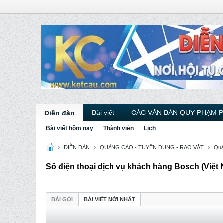
Bài viết
CÁC VĂN BẢN QUY PHẠM 
Diễn đàn
Bài viết hôm nay
Thành viên
Lịch
DIỄN ĐÀN
QUẢNG CÁO - TUYỂN DỤNG - RAO VẶT
Quả
Số điện thoại dịch vụ khách hàng Bosch (Việt
BÀI GỞI
BÀI VIẾT MỚI NHẤT