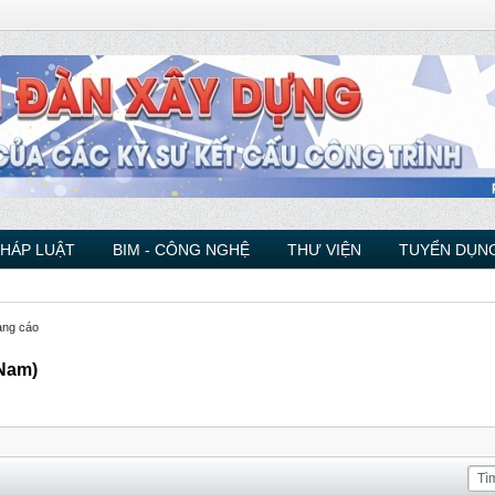
PHÁP LUẬT
BIM - CÔNG NGHỆ
THƯ VIỆN
TUYỂN DỤNG
ng cáo
 Nam)