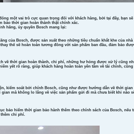
ng một vai trò cực quan trọng đối với khách hàng, bởi tại đây, bạn sẽ
 bảo thời gian hoàn thành thật chính xác.
ính hãng, ủy quyền Bosch mang lại:
hãng của Bosch, được sản xuất theo những tiêu chuẩn khắt khe của nhà 
thay thế sẽ hoàn toàn tương đồng với sản phẩm ban đầu, đảm bảo được
h về thời gian hoàn thành, chi phí, những hư hỏng được xử lý cũng n
iêm yết rõ ràng, giúp khách hàng hoàn toàn yên tâm về tài chính, cũng
n, kiểm soát bởi chính Bosch, cũng như được hướng dẫn về thời gian 
i gian mà không lo lắng về việc sản phẩm gửi đi mà chưa biết khi nào s
tục bảo hiểm thời gian bảo hành thêm theo chính sách của Bosch, nếu t
thêm chi phí.