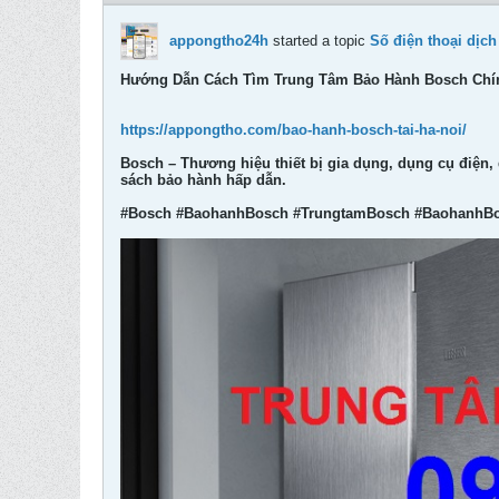
appongtho24h
started a topic
Số điện thoại dịc
Hướng Dẫn Cách Tìm Trung Tâm Bảo Hành Bosch Chí
https://appongtho.com/bao-hanh-bosch-tai-ha-noi/
Bosch – Thương hiệu thiết bị gia dụng, dụng cụ điện,
sách bảo hành hấp dẫn.
#Bosch #BaohanhBosch #TrungtamBosch #BaohanhBo