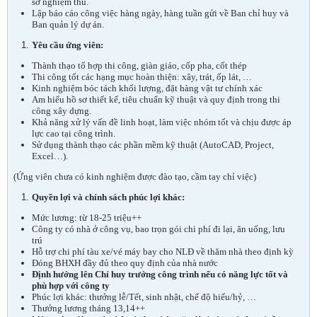
sơ nghiệm thu.
Lập báo cáo công việc hàng ngày, hàng tuần gửi về Ban chỉ huy và
Ban quản lý dự án.
Yêu cầu ứng viên:
Thành thạo tổ hợp thi công, giàn giáo, cốp pha, cốt thép
Thi công tốt các hạng mục hoàn thiện: xây, trát, ốp lát, …
Kinh nghiệm bóc tách khối lượng, đặt hàng vật tư chính xác
Am hiểu hồ sơ thiết kế, tiêu chuẩn kỹ thuật và quy định trong thi
công xây dựng.
Khả năng xử lý vấn đề linh hoạt, làm việc nhóm tốt và chịu được áp
lực cao tại công trình.
Sử dụng thành thạo các phần mềm kỹ thuật (AutoCAD, Project,
Excel…).
(Ứng viên chưa có kinh nghiệm được đào tạo, cầm tay chỉ việc)
Quyền lợi và chính sách phúc lợi khác:
Mức lương: từ 18-25 triệu++
Công ty có nhà ở công vụ, bao trọn gói chi phí đi lại, ăn uống, lưu
trú
Hỗ trợ chi phí tàu xe/vé máy bay cho NLĐ về thăm nhà theo định kỳ
Đóng BHXH đầy đủ theo quy định của nhà nước
Định hướng lên Chỉ huy trưởng công trình nếu có năng lực tốt và
phù hợp với công ty
Phúc lợi khác: thưởng lễ/Tết, sinh nhật, chế độ hiếu/hỷ, …
Thưởng lương tháng 13,14++