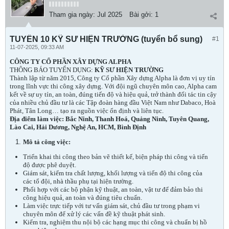
Tham gia ngày:
Jul 2025
Bài gởi:
1
TUYỂN 10 KỸ SƯ HIỆN TRƯỜNG (tuyển bổ sung)
#1
11-07-2025, 09:33 AM
CÔNG TY CỔ PHẦN XÂY DỰNG ALPHA
THÔNG BÁO TUYỂN DỤNG:
KỸ SƯ HIỆN TRƯỜNG
Thành lập từ năm 2015, Công ty Cổ phần Xây dựng Alpha là đơn vị uy tín
trong lĩnh vực thi công xây dựng. Với đội ngũ chuyên môn cao, Alpha cam
kết về sự uy tín, an toàn, đúng tiến độ và hiệu quả, trở thành đối tác tin cậy
của nhiều chủ đầu tư là các Tập đoàn hàng đầu Việt Nam như Dabaco, Hoà
Phát, Tân Long… tạo ra nguồn việc ổn định và liên tục.
Địa điểm làm việc: Bắc Ninh, Thanh Hoá, Quảng Ninh, Tuyên Quang,
Lào Cai, Hải Dương, Nghệ An, HCM, Bình Định
Mô tả công việc:
Triển khai thi công theo bản vẽ thiết kế, biện pháp thi công và tiến
độ được phê duyệt.
Giám sát, kiểm tra chất lượng, khối lượng và tiến độ thi công của
các tổ đội, nhà thầu phụ tại hiện trường.
Phối hợp với các bộ phận kỹ thuật, an toàn, vật tư để đảm bảo thi
công hiệu quả, an toàn và đúng tiêu chuẩn.
Làm việc trực tiếp với tư vấn giám sát, chủ đầu tư trong phạm vi
chuyên môn để xử lý các vấn đề kỹ thuật phát sinh.
Kiểm tra, nghiệm thu nội bộ các hạng mục thi công và chuẩn bị hồ