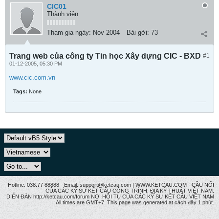
CIC01
Thành viên
Tham gia ngày:
Nov 2004
Bài gởi:
73
Trang web của công ty Tin học Xây dựng CIC - BXD
#1
01-12-2005, 05:30 PM
www.cic.com.vn
Tags:
None
Hotline: 038.77 88888 - Email: support@ketcau.com | WWW.KETCAU.COM - CẦU NỐI
CỦA CÁC KỸ SƯ KẾT CẤU CÔNG TRÌNH, ĐỊA KỸ THUẬT VIỆT NAM.
DIỄN ĐÀN http://ketcau.com/forum NƠI HỘI TỤ CỦA CÁC KỸ SƯ KẾT CÂU VIỆT NAM
All times are GMT+7. This page was generated at cách đây 1 phút.