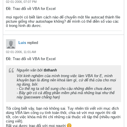
02-01-2006, 07:07 PM
Ðề: Trao đổi về VBA for Excel
mọi người có biết làm cách nào để chuyển một file autocad thành file
picture giống như autoshape không? để mình có thể điền số vào các
ô trong hình đó đươc.
Luis
replied
02-01-2006, 11:01 AM
Ðề: Trao đổi về VBA for Excel
Nguyên văn bởi
tbthanh
Với kinh nghiệm của mình trong việc làm VBA for E, mình
khuyên bạn là đừng nên khoá làm gì, cứ để thả cửa cho mọi
ng dùng, bởi:
- Co thể ng ta sẽ bổ sung cho cậu những điểm chưa được
- Bây giờ có cả đống phần mềm phá mã những loại như thế
này (passware chẳng hạn)
Tôi cũng biết vậy, bạn nói không sai. Tuy nhiên tôi viết với mục đích
dùng VBA làm công cụ tính toán thôi, chia sẻ với mọi người thì rất
tốt, còn việc khóa mã thì chỉ những cái thuộc về tập thể (nhiều người
cùng viết).
Rất vui được trao đổi với mọi người