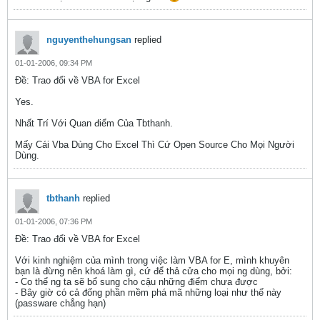
nguyenthehungsan
replied
01-01-2006, 09:34 PM
Ðề: Trao đổi về VBA for Excel
Yes.
Nhất Trí Với Quan điểm Của Tbthanh.
Mấy Cái Vba Dùng Cho Excel Thì Cứ Open Source Cho Mọi Người
Dùng.
tbthanh
replied
01-01-2006, 07:36 PM
Ðề: Trao đổi về VBA for Excel
Với kinh nghiệm của mình trong việc làm VBA for E, mình khuyên
bạn là đừng nên khoá làm gì, cứ để thả cửa cho mọi ng dùng, bởi:
- Co thể ng ta sẽ bổ sung cho cậu những điểm chưa được
- Bây giờ có cả đống phần mềm phá mã những loại như thế này
(passware chẳng hạn)