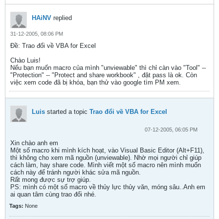
HAiNV
replied
31-12-2005, 08:06 PM
Ðề: Trao đổi về VBA for Excel
Chào Luis!
Nếu bạn muốn macro của mình "unviewable" thì chỉ càn vào "Tool" --
"Protection" -- "Protect and share workbook" , đặt pass là ok. Còn
việc xem code đã bị khóa, bạn thử vào google tìm PM xem.
Luis
started a topic
Trao đổi về VBA for Excel
07-12-2005, 06:05 PM
Xin chào anh em
Một số macro khi mình kích hoạt, vào Visual Basic Editor (Alt+F11),
thì không cho xem mã nguồn (unviewable). Nhờ mọi người chỉ giúp
cách làm, hay share code. Mình viết một số macro nên mình muốn
cách này để tránh người khác sửa mã nguồn.
Rất mong được sự trợ giúp.
PS: mình có một số macro về thủy lực thủy văn, móng sâu..Anh em
ai quan tâm cùng trao đổi nhé.
Tags:
None