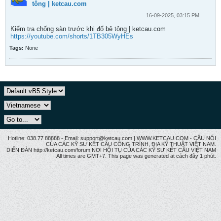
tông | ketcau.com
16-09-2025, 03:15 PM
Kiểm tra chống sàn trước khi đổ bê tông | ketcau.com
https://youtube.com/shorts/1TB305WyHEs
Tags:
None
Hotline: 038.77 88888 - Email: support@ketcau.com | WWW.KETCAU.COM - CẦU NỐI
CỦA CÁC KỸ SƯ KẾT CẤU CÔNG TRÌNH, ĐỊA KỸ THUẬT VIỆT NAM.
DIỄN ĐÀN http://ketcau.com/forum NƠI HỘI TỤ CỦA CÁC KỸ SƯ KẾT CÂU VIỆT NAM
All times are GMT+7. This page was generated at cách đây 1 phút.