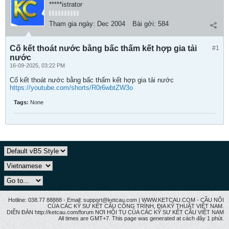
*****istrator
Tham gia ngày:
Dec 2004
Bài gởi:
584
Cố kết thoát nước bằng bấc thấm kết hợp gia tải
#1
nước
16-09-2025, 03:22 PM
Cố kết thoát nước bằng bấc thấm kết hợp gia tải nước
https://youtube.com/shorts/R0r6wbtZW3o
Tags:
None
Hotline: 038.77 88888 - Email: support@ketcau.com | WWW.KETCAU.COM - CẦU NỐI
CỦA CÁC KỸ SƯ KẾT CẤU CÔNG TRÌNH, ĐỊA KỸ THUẬT VIỆT NAM.
DIỄN ĐÀN http://ketcau.com/forum NƠI HỘI TỤ CỦA CÁC KỸ SƯ KẾT CÂU VIỆT NAM
All times are GMT+7. This page was generated at cách đây 1 phút.