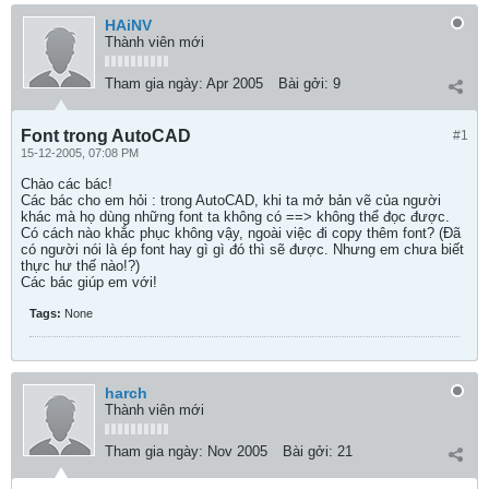
HAiNV
Thành viên mới
Tham gia ngày:
Apr 2005
Bài gởi:
9
Font trong AutoCAD
#1
15-12-2005, 07:08 PM
Chào các bác!
Các bác cho em hỏi : trong AutoCAD, khi ta mở bản vẽ của người
khác mà họ dùng những font ta không có ==> không thể đọc được.
Có cách nào khắc phục không vậy, ngoài việc đi copy thêm font? (Đã
có người nói là ép font hay gì gì đó thì sẽ được. Nhưng em chưa biết
thực hư thế nào!?)
Các bác giúp em với!
Tags:
None
harch
Thành viên mới
Tham gia ngày:
Nov 2005
Bài gởi:
21