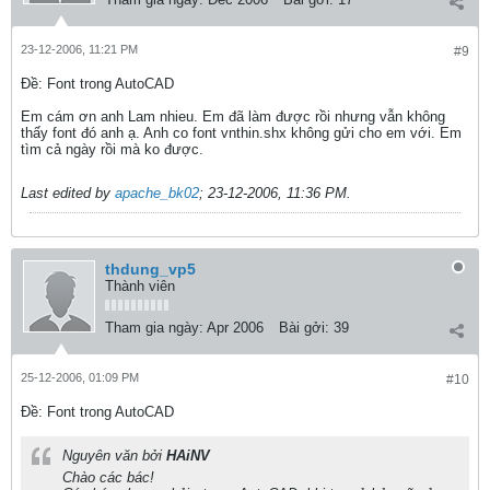
23-12-2006, 11:21 PM
#9
Ðề: Font trong AutoCAD
Em cám ơn anh Lam nhieu. Em đã làm được rồi nhưng vẫn không
thấy font đó anh ạ. Anh co font vnthin.shx không gửi cho em với. Em
tìm cả ngày rồi mà ko được.
Last edited by
apache_bk02
;
23-12-2006, 11:36 PM
.
thdung_vp5
Thành viên
Tham gia ngày:
Apr 2006
Bài gởi:
39
25-12-2006, 01:09 PM
#10
Ðề: Font trong AutoCAD
Nguyên văn bởi
HAiNV
Chào các bác!