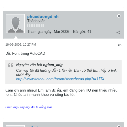
phucduongdinh
Thành viên
Tham gia ngày:
Mar 2006
Bài gởi:
41
19-06-2006, 10:27 PM
#5
Ðề: Font trong AutoCAD
Nguyên văn bởi
nglam_adg
Cái này tôi đã hướng dẫn 1 lần rồi. Bạn có thể tìm thấy ở link
dưới đây:
http://www.ketcau.com/forum/showthread.php?t=1774
Cảm ơn anh nhiều! Em làm đc rồi, em đang bên HQ nên thiếu nhìều
font. Chúc anh mạnh khỏe và công tác tốt
Chén rượu cay một đời ta uống mãi.