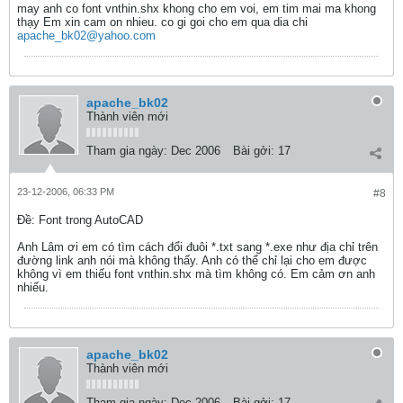
may anh co font vnthin.shx khong cho em voi, em tim mai ma khong
thạy Em xin cam on nhieu. co gi goi cho em qua dia chi
apache_bk02@yahoo.com
apache_bk02
Thành viên mới
Tham gia ngày:
Dec 2006
Bài gởi:
17
23-12-2006, 06:33 PM
#8
Ðề: Font trong AutoCAD
Anh Lâm ơi em có tìm cách đổi đuôi *.txt sang *.exe như địa chỉ trên
đường link anh nói mà không thấy. Anh có thể chỉ lại cho em được
không vì em thiếu font vnthin.shx mà tìm không có. Em cảm ơn anh
nhiếu.
apache_bk02
Thành viên mới
Tham gia ngày:
Dec 2006
Bài gởi:
17