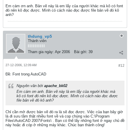
Em cám ơn anh. Bản vẽ này là em lấy của người khác mà kô có font
đó nên kô đọc được. Mình có cách nào đọc được file bản vẽ đó kô
anh?
thdung_vp5
Thành viên
Tham gia ngày:
Apr 2006
Bài gởi:
39
27-12-2006, 12:09 AM
#12
Ðề: Font trong AutoCAD
Nguyên văn bởi
apache_bk02
Em cám ơn anh. Bản vẽ này là em lấy của người khác mà
kô có font đó nên kô đọc được. Mình có cách nào đọc được
file bản vẽ đó kô anh?
Chỉ cần mở được bản vẽ đó ra là sẽ đọc được. Việc của bạn bây giờ
là đi sưu tầm thật nhiều font về và cop chúng vào C:\Program
Files\AutoCAD 2007\Fonts\ . Bạn có thể lấy những font ở ngay chủ đề
này hoặc đi cóp ở những máy khác. Chúc bạn thành công!