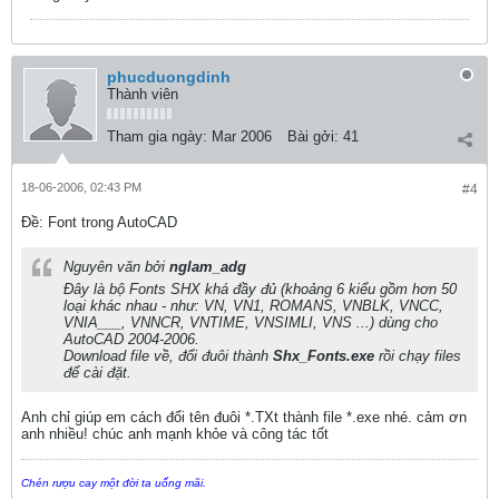
phucduongdinh
Thành viên
Tham gia ngày:
Mar 2006
Bài gởi:
41
18-06-2006, 02:43 PM
#4
Ðề: Font trong AutoCAD
Nguyên văn bởi
nglam_adg
Đây là bộ Fonts SHX khá đầy đủ (khoảng 6 kiểu gồm hơn 50
loại khác nhau - như: VN, VN1, ROMANS, VNBLK, VNCC,
VNIA___, VNNCR, VNTIME, VNSIMLI, VNS ...) dùng cho
AutoCAD 2004-2006.
Download file về, đổi đuôi thành
Shx_Fonts.exe
rồi chạy files
để cài đặt.
Anh chỉ giúp em cách đổi tên đuôi *.TXt thành file *.exe nhé. cảm ơn
anh nhiều! chúc anh mạnh khỏe và công tác tốt
Chén rượu cay một đời ta uống mãi.