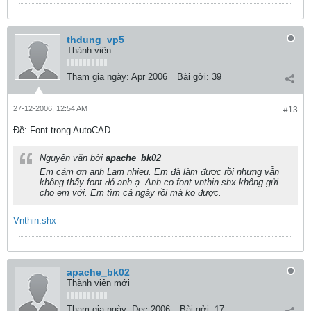
thdung_vp5
Thành viên
Tham gia ngày:
Apr 2006
Bài gởi:
39
27-12-2006, 12:54 AM
#13
Ðề: Font trong AutoCAD
Nguyên văn bởi
apache_bk02
Em cám ơn anh Lam nhieu. Em đã làm được rồi nhưng vẫn
không thấy font đó anh ạ. Anh co font vnthin.shx không gửi
cho em với. Em tìm cả ngày rồi mà ko được.
Vnthin.shx
apache_bk02
Thành viên mới
Tham gia ngày:
Dec 2006
Bài gởi:
17