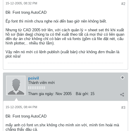
15-12-2005, 08:32 PM
#2
Ðề: Font trong AutoCAD
Ép font thì mình chưa nghe nói đến bao giờ nên không biết.
Nhưng từ CAD 2005 trở lên, với cách quản lý = sheet set thì khi xuất
hồ sơ (bản dwg) chúng ta có thể xuất theo tất cả mọi thứ có liên quan
đến dự án chứ không chỉ có bản vẽ và fonts (gồm cả file đặt nét, cấu
hình plotter,.. nhiều thứ lắm).
Vậy nên nó mới có lệnh publish (xuất bản) chứ không đơn thuần là
plot nữa!
pcivil
Thành viên mới
Tham gia ngày:
Nov 2005
Bài gởi:
15
15-12-2005, 08:44 PM
#3
Ðề: Font trong AutoCAD
mấy anh có font vn.shx không cho mình xin với, mình tìm hoài mà
chẳng thấy đâu cả.