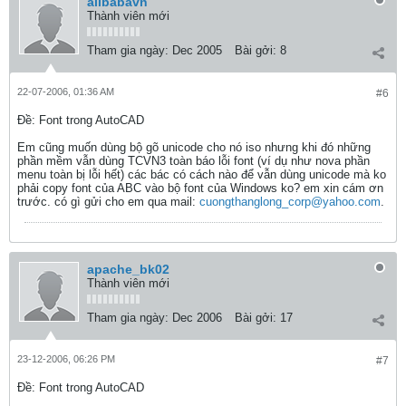
alibabavn
Thành viên mới
Tham gia ngày:
Dec 2005
Bài gởi:
8
22-07-2006, 01:36 AM
#6
Ðề: Font trong AutoCAD
Em cũng muốn dùng bộ gõ unicode cho nó iso nhưng khi đó những
phần mềm vẫn dùng TCVN3 toàn báo lỗi font (ví dụ như nova phần
menu toàn bị lỗi hết) các bác có cách nào để vẫn dùng unicode mà ko
phải copy font của ABC vào bộ font của Windows ko? em xin cám ơn
trước. có gì gửi cho em qua mail:
cuongthanglong_corp@yahoo.com
.
apache_bk02
Thành viên mới
Tham gia ngày:
Dec 2006
Bài gởi:
17
23-12-2006, 06:26 PM
#7
Ðề: Font trong AutoCAD