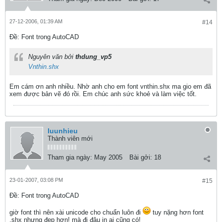
27-12-2006, 01:39 AM
#14
Ðề: Font trong AutoCAD
Nguyên văn bởi
thdung_vp5
Vnthin.shx
Em cám ơn anh nhiều. Nhờ anh cho em font vnthin.shx ma gio em đã
xem được bản vẽ đó rồi. Em chúc anh sức khoẻ và làm việc tốt.
luunhieu
Thành viên mới
Tham gia ngày:
May 2005
Bài gởi:
18
23-01-2007, 03:08 PM
#15
Ðề: Font trong AutoCAD
giờ font thì nên xài unicode cho chuẩn luôn đi
tuy nặng hơn font
.shx nhưng đẹp hơn! mà đi đâu in ai cũng có!