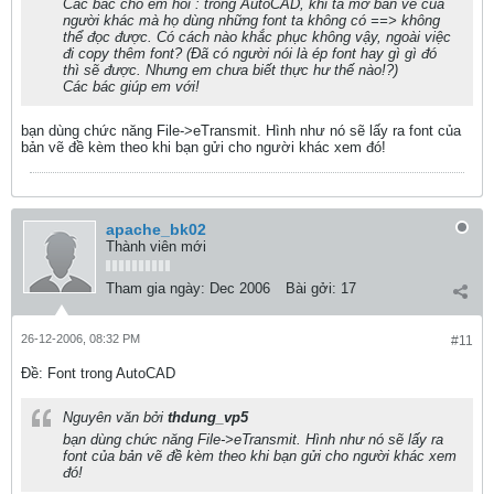
Các bác cho em hỏi : trong AutoCAD, khi ta mở bản vẽ của
người khác mà họ dùng những font ta không có ==> không
thể đọc được. Có cách nào khắc phục không vậy, ngoài việc
đi copy thêm font? (Đã có người nói là ép font hay gì gì đó
thì sẽ được. Nhưng em chưa biết thực hư thế nào!?)
Các bác giúp em với!
bạn dùng chức năng File->eTransmit. Hình như nó sẽ lấy ra font của
bản vẽ đề kèm theo khi bạn gửi cho người khác xem đó!
apache_bk02
Thành viên mới
Tham gia ngày:
Dec 2006
Bài gởi:
17
26-12-2006, 08:32 PM
#11
Ðề: Font trong AutoCAD
Nguyên văn bởi
thdung_vp5
bạn dùng chức năng File->eTransmit. Hình như nó sẽ lấy ra
font của bản vẽ đề kèm theo khi bạn gửi cho người khác xem
đó!