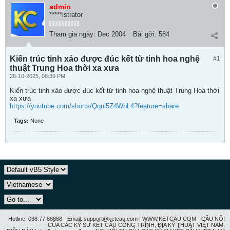
admin
*****istrator
Tham gia ngày:
Dec 2004
Bài gởi:
584
Kiến trúc tinh xảo được đúc kết từ tinh hoa nghệ
#1
thuật Trung Hoa thời xa xưa
26-10-2025, 08:39 PM
Kiến trúc tinh xảo được đúc kết từ tinh hoa nghệ thuật Trung Hoa thời
xa xưa
https://youtube.com/shorts/Qqui5Z4WbL4?feature=share
Tags:
None
Hotline: 038.77 88888 - Email: support@ketcau.com | WWW.KETCAU.COM - CẦU NỐI
CỦA CÁC KỸ SƯ KẾT CẤU CÔNG TRÌNH, ĐỊA KỸ THUẬT VIỆT NAM.