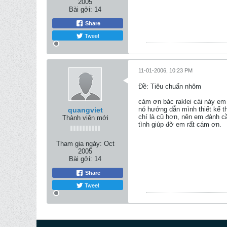
2005
Bài gởi:
14
Share
Tweet
11-01-2006, 10:23 PM
Ðề: Tiêu chuẩn nhôm
cám ơn bác raklei cái này em
nó hướng dẫn mình thiết kế t
quangviet
chí là cũ hơn, nên em đành 
Thành viên mới
tình giúp đỡ em rất cám ơn.
Tham gia ngày:
Oct
2005
Bài gởi:
14
Share
Tweet