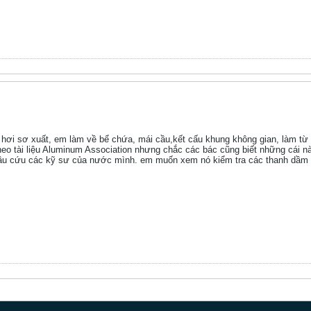
 hơi sơ xuất, em làm về bể chứa, mái cầu,kết cấu khung không gian, làm từ 
heo tài liệu Aluminum Association nhưng chắc các bác cũng biết những cái 
cầu cứu các kỹ sư của nước mình. em muốn xem nó kiểm tra các thanh dầm c