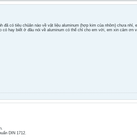
 đã có tiêu chủân nào về vật liệu aluminum (hợp kim của nhôm) chưa nhỉ, em
ào có hay biết ở đâu nói về aluminum có thể chỉ cho em với, em xin cảm ơn v
n.
huẩn DIN 1712.