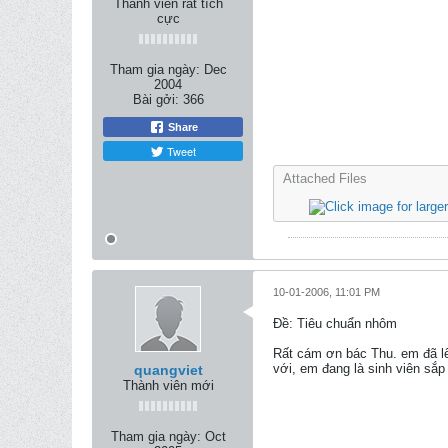
Thành viên rất tích
cực
Tham gia ngày:
Dec
2004
Bài gởi:
366
Share
Tweet
Attached Files
10-01-2006, 11:01 PM
Ðề: Tiêu chuẩn nhôm
Rất cám ơn bác Thu. em đã lê
với, em đang là sinh viên sắp
quangviet
Thành viên mới
Tham gia ngày:
Oct